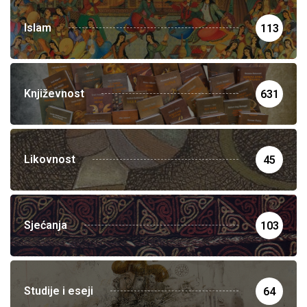
Islam
113
Književnost
631
Likovnost
45
Sjećanja
103
Studije i eseji
64