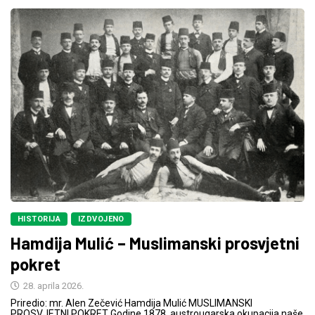
HISTORIJA
IZDVOJENO
Hamdija Mulić – Muslimanski prosvjetni
pokret
28. aprila 2026.
Priredio: mr. Alen Zečević Hamdija Mulić MUSLIMANSKI
PROSVJETNI POKRET Godine 1878. austrougarska okupacija naše