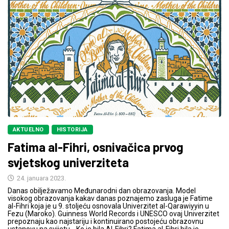
AKTUELNO
HISTORIJA
Fatima al-Fihri, osnivačica prvog
svjetskog univerziteta
24. januara 2023.
Danas obilježavamo Međunarodni dan obrazovanja. Model
visokog obrazovanja kakav danas poznajemo zasluga je Fatime
al-Fihri koja je u 9. stoljeću osnovala Univerzitet al-Qarawiyyin u
Fezu (Maroko). Guinness World Records i UNESCO ovaj Univerzitet
prepoznaju kao najstariju i kontinuirano postojeću obrazovnu
ustanovu na svijetu. Ko je bila Al-Fihri? Fatima al-Fihri bila je