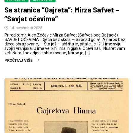
Sa stranica ”Gajreta”: Mirza Safvet –
”Savjet očevima”
14. novembra 2025.
Priredio: mr. Alen Zečević Mirza Safvet (Safvet-beg Bašagić)
SAVJET OČEVIMA Djeca bez škola — Siročad gola! A narod bez
djece obrazovane, — Šta je? — ah! šta je, pitate, je li? U ime sviju
svojih vršnjaka, U ime vel'kih i malih gjaka, Očevi naši, Nusret vam
veli: Narod bez djece obrazovane, Narod je, […]
PROČITAJ VIŠE