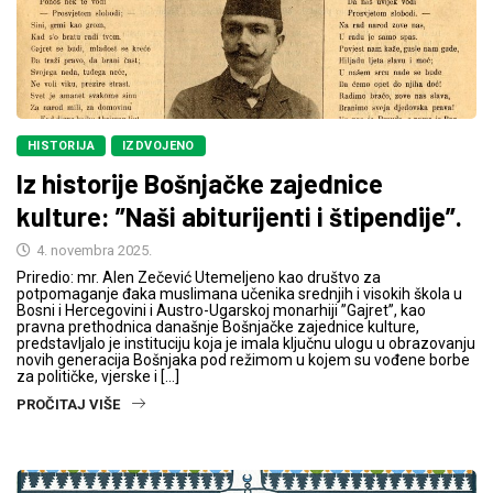
HISTORIJA
IZDVOJENO
Iz historije Bošnjačke zajednice
kulture: ”Naši abiturijenti i štipendije”.
4. novembra 2025.
Priredio: mr. Alen Zečević Utemeljeno kao društvo za
potpomaganje đaka muslimana učenika srednjih i visokih škola u
Bosni i Hercegovini i Austro-Ugarskoj monarhiji ”Gajret”, kao
pravna prethodnica današnje Bošnjačke zajednice kulture,
predstavljalo je instituciju koja je imala ključnu ulogu u obrazovanju
novih generacija Bošnjaka pod režimom u kojem su vođene borbe
za političke, vjerske i […]
PROČITAJ VIŠE