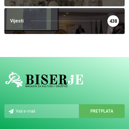
Vijesti
438