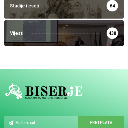
Studije i eseji
64
Vijesti
438