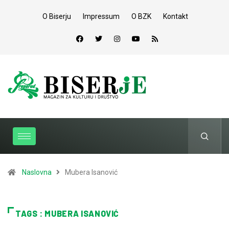
O Biserju
Impressum
O BZK
Kontakt
Naslovna
Mubera Isanović
TAGS : MUBERA ISANOVIĆ