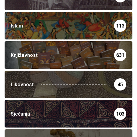
Islam
113
Književnost
631
Likovnost
45
Sjećanja
103