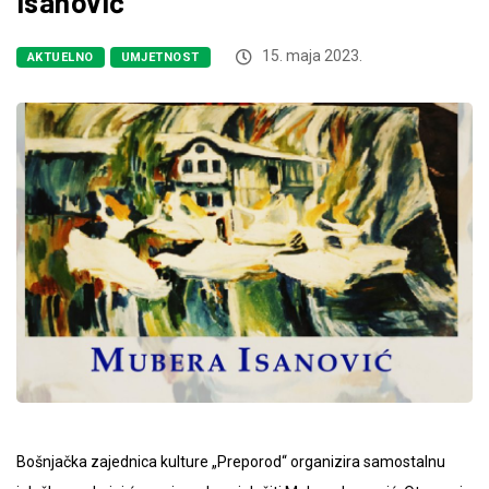
Isanović
15. maja 2023.
AKTUELNO
UMJETNOST
Bošnjačka zajednica kulture „Preporod“ organizira samostalnu