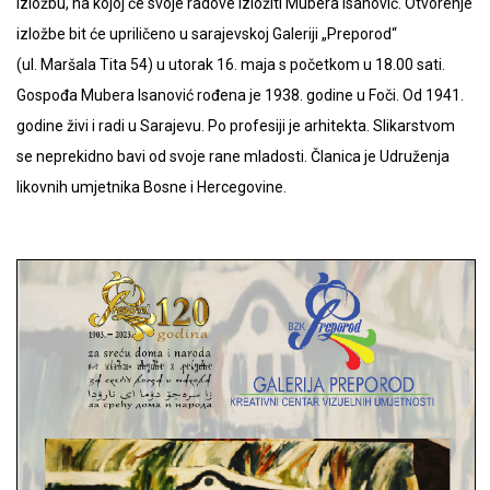
izložbu, na kojoj će svoje radove izložiti Mubera Isanović. Otvorenje
izložbe bit će upriličeno u sarajevskoj Galeriji „Preporod“
(ul. Maršala Tita 54) u utorak 16. maja s početkom u 18.00 sati.
Gospođa Mubera Isanović rođena je 1938. godine u Foči. Od 1941.
godine živi i radi u Sarajevu. Po profesiji je arhitekta. Slikarstvom
se neprekidno bavi od svoje rane mladosti. Članica je Udruženja
likovnih umjetnika Bosne i Hercegovine.