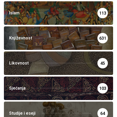
Islam
113
Književnost
631
Likovnost
45
Sjećanja
103
Studije i eseji
64