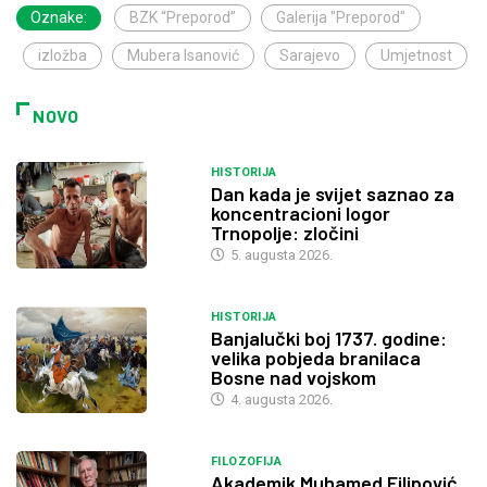
Oznake:
BZK “Preporod”
Galerija "Preporod"
izložba
Mubera Isanović
Sarajevo
Umjetnost
NOVO
HISTORIJA
Dan kada je svijet saznao za
koncentracioni logor
Trnopolje: zločini
5. augusta 2026.
HISTORIJA
Banjalučki boj 1737. godine:
velika pobjeda branilaca
Bosne nad vojskom
4. augusta 2026.
FILOZOFIJA
Akademik Muhamed Filipović