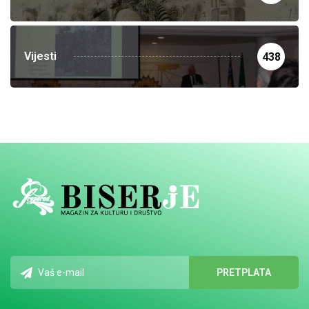
Vijesti
438