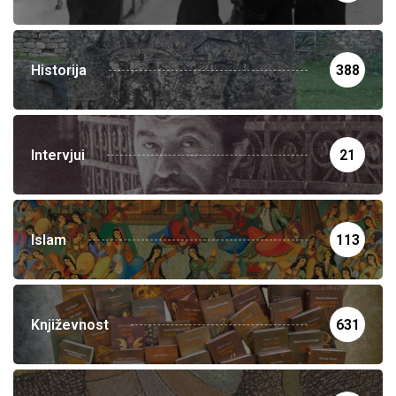
Historija
388
Intervjui
21
Islam
113
Književnost
631