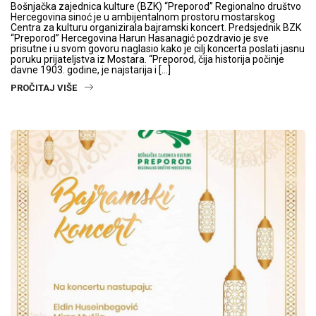
Bošnjačka zajednica kulture (BZK) “Preporod” Regionalno društvo
Hercegovina sinoć je u ambijentalnom prostoru mostarskog
Centra za kulturu organizirala bajramski koncert. Predsjednik BZK
“Preporod” Hercegovina Harun Hasanagić pozdravio je sve
prisutne i u svom govoru naglasio kako je cilj koncerta poslati jasnu
poruku prijateljstva iz Mostara. “Preporod, čija historija počinje
davne 1903. godine, je najstarija i […]
PROČITAJ VIŠE