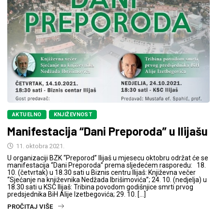
AKTUELNO
KNJIŽEVNOST
Manifestacija “Dani Preporoda” u Ilijašu
11. oktobra 2021.
U organizaciji BZK “Preporod” Ilijaš u mjesecu oktobru održat će se
manifestacija “Dani Preporoda” prema sljedećem rasporedu: 18.
10. (četvrtak) u 18.30 sati u Biznis centru Ilijaš: Književna večer
“Sjećanje na književnika Nedžada Ibrišimovića”; 24. 10. (nedjelja) u
18.30 sati u KSC Ilijaš: Tribina povodom godišnjice smrti prvog
predsjednika BiH Alije Izetbegovića; 29. 10. […]
PROČITAJ VIŠE