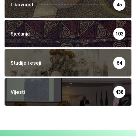
Likovnost
45
Sjećanja
103
Studije i eseji
64
Vijesti
438