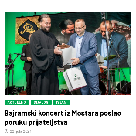
AKTUELNO
DIJALOG
ISLAM
Bajramski koncert iz Mostara poslao
poruku prijateljstva
22. jula 2021.