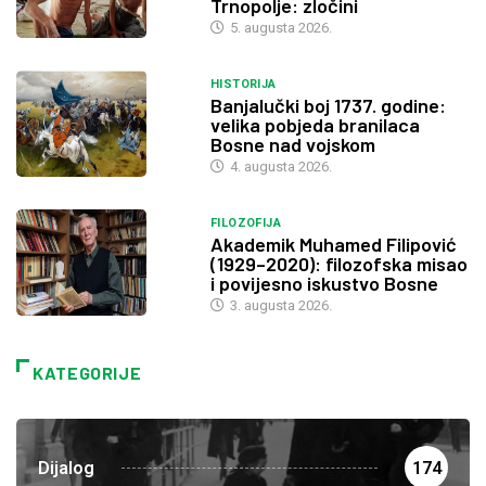
Trnopolje: zločini
5. augusta 2026.
HISTORIJA
Banjalučki boj 1737. godine:
velika pobjeda branilaca
Bosne nad vojskom
4. augusta 2026.
FILOZOFIJA
Akademik Muhamed Filipović
(1929–2020): filozofska misao
i povijesno iskustvo Bosne
3. augusta 2026.
KATEGORIJE
Dijalog
174