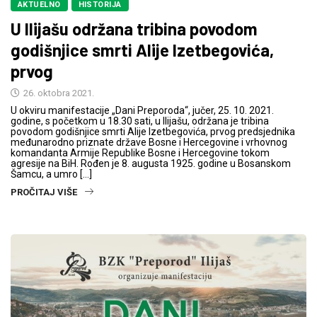
AKTUELNO
HISTORIJA
U Ilijašu održana tribina povodom
godišnjice smrti Alije Izetbegovića,
prvog
26. oktobra 2021.
U okviru manifestacije „Dani Preporoda“, jučer, 25. 10. 2021.
godine, s početkom u 18.30 sati, u Ilijašu, održana je tribina
povodom godišnjice smrti Alije Izetbegovića, prvog predsjednika
međunarodno priznate države Bosne i Hercegovine i vrhovnog
komandanta Armije Republike Bosne i Hercegovine tokom
agresije na BiH. Rođen je 8. augusta 1925. godine u Bosanskom
Šamcu, a umro […]
PROČITAJ VIŠE