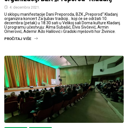
4. decembra 2021.
U sklopu manifestacije Dani Preporoda, BZK „Preporod“ Kladanj
organizira koncert Za ljubav tradiciji… koji će se održati 10.
decembra (petak) u 18.30 sati u Velikoj sali Doma kulture Kladanj.
U programu učestvuju: Alma Subašić, Elvis Sivčević, Armin
Omerović, Ademir Ado Halilović i Gradski mješoviti hor Živinice.
PROČITAJ VIŠE