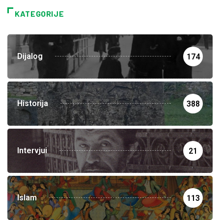
KATEGORIJE
Dijalog
174
Historija
388
Intervjui
21
Islam
113