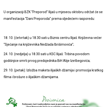
U organizaciji BZK “Preporod” Ilijaš u mjesecu oktobru održat će se
manifestacija “Dani Preporoda” prema sljedećem rasporedu:
18. 10. (četvrtak) u 18.30 sati u Biznis centru Ilijaš: Književna večer
“Sjećanje na književnika Nedžada Ibrišimovića”;
24. 10. (nedjelja) u 18.30 sati u KSC Ilijaš: Tribina povodom
godišnjice smrti prvog predsjednika BiH Alije Izetbegovića;
29. 10. (petak): Izložba maketa ilijaških džamija i promocija kratkog
filma i brošure o ilijaškim džamijama.