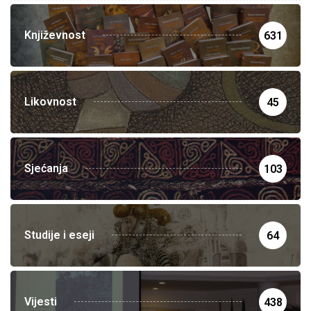
Književnost
631
Likovnost
45
Sjećanja
103
Studije i eseji
64
Vijesti
438