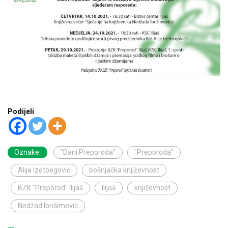
Podijeli
Oznake:
"Dani Preporoda"
"Preporoda"
Alija Izetbegović
bošnjačka književnost
BZK "Preporod" Ilijaš
Ilijaš
književnost
Nedžad Ibrišimović