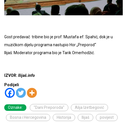
Gost predavač tribine bio je prof. Mustafa ef. Spahić, dok je u
muzičkom dijelu programa nastupio Hor „Preporod“
Ilijaš. Moderator programa bio je Tarik Omerhodžić.
IZVOR:
Ilijaš.info
Podijeli
Oznake:
"Dani Preporoda"
Alija Izetbegović
Bosna i Hercegovina
Historija
Ilijaš
povijest