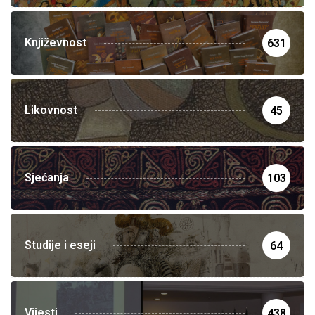
Književnost
631
Likovnost
45
Sjećanja
103
Studije i eseji
64
Vijesti
438