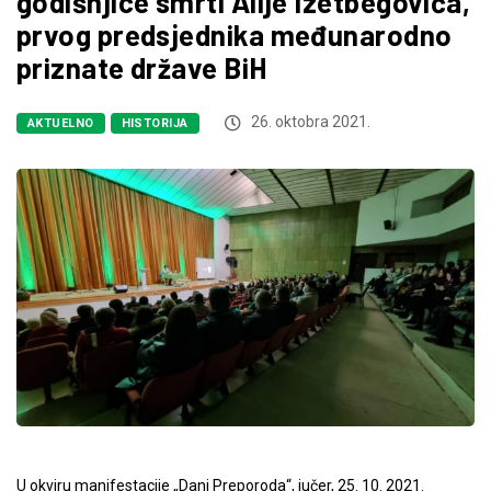
godišnjice smrti Alije Izetbegovića,
prvog predsjednika međunarodno
priznate države BiH
26. oktobra 2021.
AKTUELNO
HISTORIJA
U okviru manifestacije „Dani Preporoda“, jučer, 25. 10. 2021.