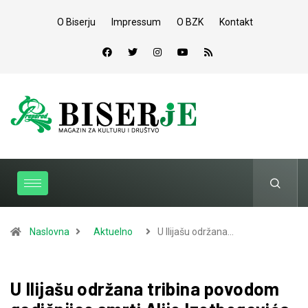
O Biserju
Impressum
O BZK
Kontakt
Naslovna
Aktuelno
U Ilijašu održana…
U Ilijašu održana tribina povodom