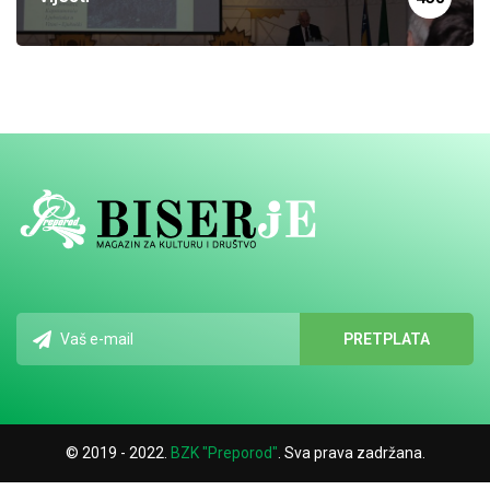
© 2019 - 2022.
BZK "Preporod"
. Sva prava zadržana.