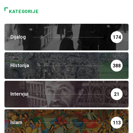
KATEGORIJE
Dijalog
174
Historija
388
Intervjui
21
Islam
113