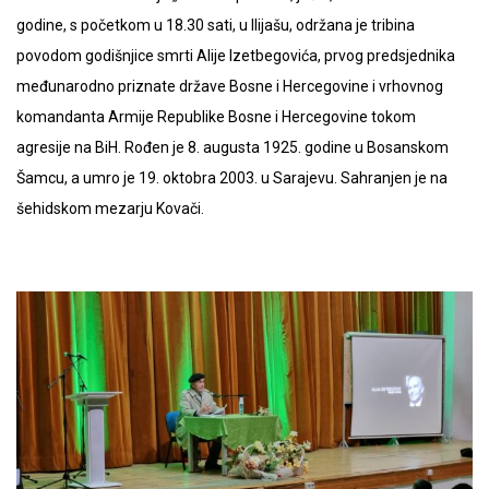
godine, s početkom u 18.30 sati, u Ilijašu, održana je tribina
povodom godišnjice smrti Alije Izetbegovića, prvog predsjednika
međunarodno priznate države Bosne i Hercegovine i vrhovnog
komandanta Armije Republike Bosne i Hercegovine tokom
agresije na BiH. Rođen je 8. augusta 1925. godine u Bosanskom
Šamcu, a umro je 19. oktobra 2003. u Sarajevu. Sahranjen je na
šehidskom mezarju Kovači.