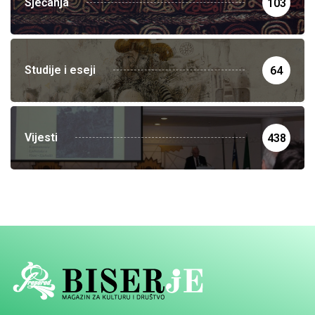
Sjećanja
103
Studije i eseji
64
Vijesti
438