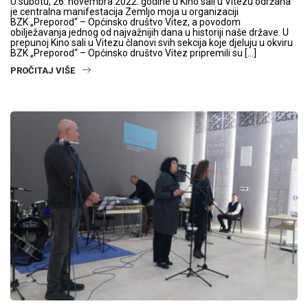
U subotu, 26. novembra 2022. godine u Kino sali u Vitezu održana
je centralna manifestacija Zemljo moja u organizaciji
BZK „Preporod“ – Općinsko društvo Vitez, a povodom
obilježavanja jednog od najvažnijih dana u historiji naše države. U
prepunoj Kino sali u Vitezu članovi svih sekcija koje djeluju u okviru
BZK „Preporod“ – Općinsko društvo Vitez pripremili su […]
PROČITAJ VIŠE