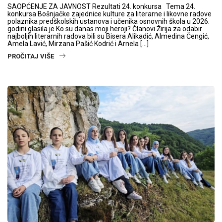
SAOPĆENJE ZA JAVNOST Rezultati 24. konkursa Tema 24.
konkursa Bošnjačke zajednice kulture za literarne i likovne radove
polaznika predškolskih ustanova i učenika osnovnih škola u 2026.
godini glasila je Ko su danas moji heroji? Članovi Žirija za odabir
najboljih literarnih radova bili su Bisera Alikadić, Almedina Čengić,
Amela Lavić, Mirzana Pašić Kodrić i Arnela […]
PROČITAJ VIŠE