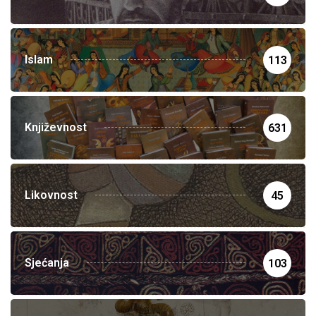
Islam
113
Književnost
631
Likovnost
45
Sjećanja
103