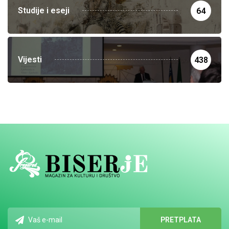
Studije i eseji
64
Vijesti
438