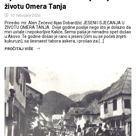
životu Omera Tanja
10. februara 2026.
Priredio: mr. Alen Zečević Ilijas Dobardžić JESENI I SJEĆANJA U
ŽIVOTU OMERA TANJA Dvije godine poslije nego što je dolazio da
miri ustale i nepokorljive Kaliće, Šemsi paša je nenadno opet došao
u Akovo. Te godine došao je rano s jeseni (čim su se počeli žnjeti
kukuruzi), sa šesnaest tabora askera, i prošao za […]
PROČITAJ VIŠE