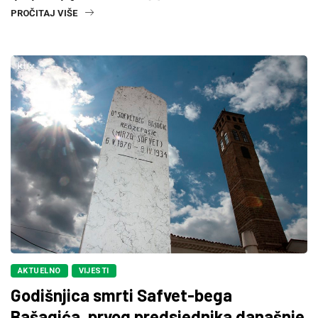
PROČITAJ VIŠE
AKTUELNO
VIJESTI
Godišnjica smrti Safvet-bega
Bašagića, prvog predsjednika današnje