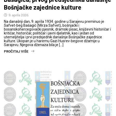
Bošnjačke zajednice kulture
9. aprila 2026.
Na današnji dan, 9. aprila 1934. godine u Sarajevu preminuo je
Safvet-beg Bašagić (Mirza Safvet), bošnjački i
bosanskohercegovački pjesnik, dramski pisac, književni historičar i
kritičar, historičar, političar i javni djelatnik, kao i jedan od
utemeljitelja i prvi predsjednik današnje Bošnjačke zajednice
kulture. Ukopan je u haremu Gazi Husrev-begove džamije u
Sarajevu. Njegova dženaza bila je […]
PROČITAJ VIŠE