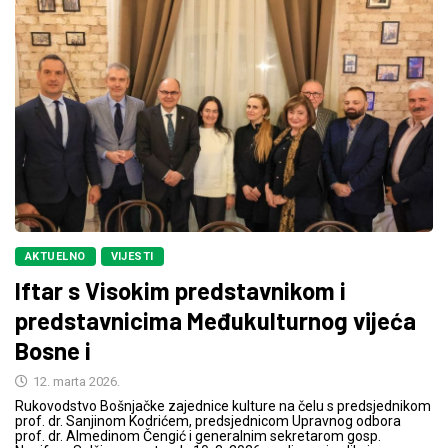
AKTUELNO
VIJESTI
Iftar s Visokim predstavnikom i
predstavnicima Međukulturnog vijeća
Bosne i
12. marta 2026.
Rukovodstvo Bošnjačke zajednice kulture na čelu s predsjednikom
prof. dr. Sanjinom Kodrićem, predsjednicom Upravnog odbora
prof. dr. Almedinom Čengić i generalnim sekretarom gosp.