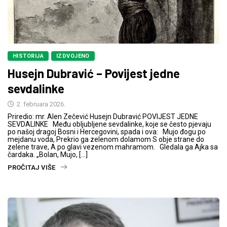
HISTORIJA
IZDVOJENO
Husejn Dubravić – Povijest jedne
sevdalinke
2. februara 2026.
Priredio: mr. Alen Zečević Husejn Dubravić POVIJEST JEDNE
SEVDALINKE Među obljubljene sevdalinke, koje se često pjevaju
po našoj dragoj Bosni i Hercegovini, spada i ova: Mujo đogu po
mejdanu voda, Prekrio ga zelenom dolamom S obje strane do
zelene trave, A po glavi vezenom mahramom. Gledala ga Ajka sa
čardaka. „Bolan, Mujo, […]
PROČITAJ VIŠE