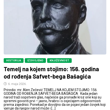
HISTORIJA
IZDVOJENO
KNJIŽEVNOST
Temelj na kojem stojimo: 156. godina
od rođenja Safvet-bega Bašagića
6. maja 2026.
Priredio: mr. Alen Zečević TEMELJ NA KOJEM STOJIMO: 156.
GODINA OD ROĐENJA SAFVET-BEGA BAŠAGIĆA Kada jedan
narod traži sopstveni glas, najčešće ga pronađe kroz one koji su
spremni govoriti prvi – jasno, hrabro i s osjećajem odgovornosti
prema zajednici. Ponekad je dovoljno da se pojavi jedan čovjek koji
vjeruje da njegov narod može i […]