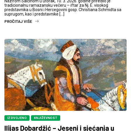
Nazifom Salčinom u utorak, 10. 3. 2026. godine priredilo je
tradicionalnu ramazansku večeru – iftar za Nj. E. visokog
predstavnika u Bosni i Hercegovini gosp. Christiana Schmidta sa
suprugom, kao i predstavnike […]
PROČITAJ VIŠE
IZDVOJENO
KNJIŽEVNOST
Ilijas Dobardžić – Jeseni i sjećanja u