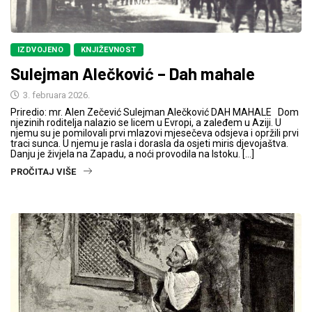
IZDVOJENO
KNJIŽEVNOST
Sulejman Alečković – Dah mahale
3. februara 2026.
Priredio: mr. Alen Zečević Sulejman Alečković DAH MAHALE Dom
njezinih roditelja nalazio se licem u Evropi, a zaleđem u Aziji. U
njemu su je pomilovali prvi mlazovi mjesečeva odsjeva i opržili prvi
traci sunca. U njemu je rasla i dorasla da osjeti miris djevojaštva.
Danju je živjela na Zapadu, a noći provodila na Istoku. […]
PROČITAJ VIŠE