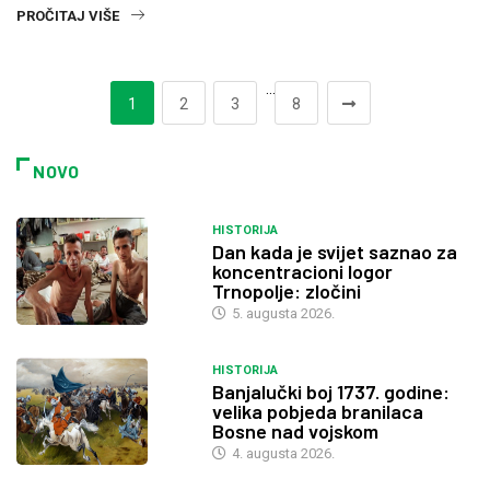
PROČITAJ VIŠE
…
1
2
3
8
NOVO
HISTORIJA
Dan kada je svijet saznao za
koncentracioni logor
Trnopolje: zločini
5. augusta 2026.
HISTORIJA
Banjalučki boj 1737. godine:
velika pobjeda branilaca
Bosne nad vojskom
4. augusta 2026.