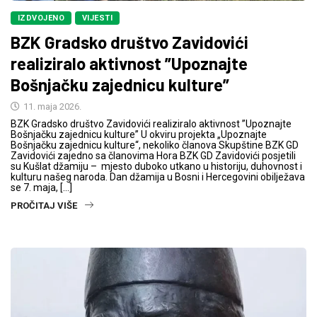
IZDVOJENO
VIJESTI
BZK Gradsko društvo Zavidovići
realiziralo aktivnost ”Upoznajte
Bošnjačku zajednicu kulture”
11. maja 2026.
BZK Gradsko društvo Zavidovići realiziralo aktivnost ”Upoznajte
Bošnjačku zajednicu kulture” U okviru projekta „Upoznajte
Bošnjačku zajednicu kulture“, nekoliko članova Skupštine BZK GD
Zavidovići zajedno sa članovima Hora BZK GD Zavidovići posjetili
su Kušlat džamiju – mjesto duboko utkano u historiju, duhovnost i
kulturu našeg naroda. Dan džamija u Bosni i Hercegovini obilježava
se 7. maja, […]
PROČITAJ VIŠE