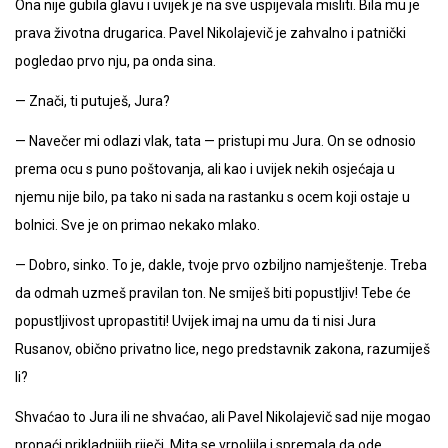
Ona nije gubila glavu i uvijek je na sve uspijevala misliti. Bila mu je
prava životna drugarica. Pavel Nikolajevič je zahvalno i patnički
pogledao prvo nju, pa onda sina.
— Znači, ti putuješ, Jura?
— Navečer mi odlazi vlak, tata — pristupi mu Jura. On se odnosio
prema ocu s puno poštovanja, ali kao i uvijek nekih osjećaja u
njemu nije bilo, pa tako ni sada na rastanku s ocem koji ostaje u
bolnici. Sve je on primao nekako mlako.
— Dobro, sinko. To je, dakle, tvoje prvo ozbiljno namještenje. Treba
da odmah uzmeš pravilan ton. Ne smiješ biti popustljiv! Tebe će
popustljivost upropastiti! Uvijek imaj na umu da ti nisi Jura
Rusanov, obično privatno lice, nego predstavnik zakona, razumiješ
li?
Shvaćao to Jura ili ne shvaćao, ali Pavel Nikolajevič sad nije mogao
pronaći prikladnijih riječi. Mita se vrpoljila i spremala da ode.