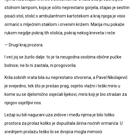
stolnom lampom, koja je očito neprestano gorjela, stajao je sestrin
pisaći stol, stolić s ambulantnom kartotekom a kraj njega je visio
ormarić s mlječnim staklom i crvenim križem. Marija mu pokaže
rukom negdje pokraj tih stolića, pokraj nekog kreveta i reče:
— Drugi kraj prozora.
I već joj se žurilo dalje: to je ta neugodna osobina obične pučke
bolnice; ne bi ni zastala, ni progovorila.
Krila sobnih vrata bila su neprestano otvorena, a Pavel Nikolajevič
je svejedno, tek što je prešao prag, osjetio vlažni i teški miris u
kome su se djelomično osjećali lijekovi, miris koji je bio strašan za
njegov osjetljivi nos.
Ležaji su bili nagurani uza zidove i među njima je bilo toliko
prostora za prolaz koliko je dopuštala širina noćnih ormarića. U
srednjem prolazu teško bi se dvojica mogla mimoići.