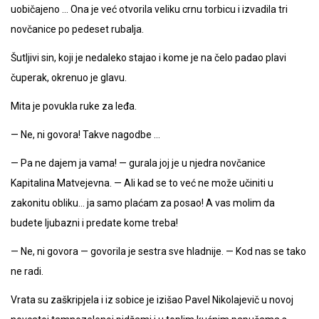
uobičajeno … Ona je već otvorila veliku crnu torbicu i izvadila tri
novčanice po pedeset rubalja.
Šutljivi sin, koji je nedaleko stajao i kome je na čelo padao plavi
čuperak, okrenuo je glavu.
Mita je povukla ruke za leđa.
— Ne, ni govora! Takve nagodbe …
— Pa ne dajem ja vama! — gurala joj je u njedra novčanice
Kapitalina Matvejevna. — Ali kad se to već ne može učiniti u
zakonitu obliku… ja samo plaćam za posao! A vas molim da
budete ljubazni i predate kome treba!
— Ne, ni govora — govorila je sestra sve hladnije. — Kod nas se tako
ne radi.
Vrata su zaškripjela i iz sobice je izišao Pavel Nikolajevič u novoj