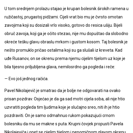
U tom srednjem prolazu stajao je krupan bolesnik širokih ramena u
ružičastoj, prugastoj pidžami. Cijeli vrat bio mu je čvrsto omotan
zavojima koji su dosizali vrlo visoko, gotovo do resica ušiju. Bijeli
obruč zavoja, koji ga je očito stezao, nije mu dopuštao da slobodno
okreće tešku glavu obraslu mrkom i gustom kosom. Taj bolesnik je
nešto promuklo pričao ostalima koji su ga slušali iz kreveta. Kad
uđe Rusanov, on se okrenu prema njemu cijelim tijelom uz koje je
bila tijesno priljubljena glava, nemilosrdno ga pogleda i reče:
— Evo još jednog račića.
Pavel Nikolajevič je smatrao da je bolje ne odgovarati na ovako
prisan pozdrav. Osjećao je da ga sad motri cijela soba, ali nije htio
uzvratiti pogleda tim ljudima koje je slučajno sreo, niti ih je htio
pozdraviti. On je samo odmahnuo rukom pokazujući crnom
bolesniku da mu se makne s puta. Krupni čovjek propusti Pavela
Nikolajeviča i opet se cijelim tijelom i nepomičnom glavom okrenu