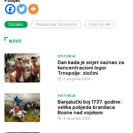
Podijeli
Oznake:
Aleksandar Solženjicin
Odjel za rak
NOVO
HISTORIJA
Dan kada je svijet saznao za
koncentracioni logor
Trnopolje: zločini
5. augusta 2026.
HISTORIJA
Banjalučki boj 1737. godine:
velika pobjeda branilaca
Bosne nad vojskom
4. augusta 2026.