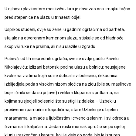
U njihovu plavkastom moskviču Jura je dovezao oca i majku tačno
pred stepenice na ulazu u trinaesti odjel.
Usprkos studeni, dvije su žene, u gadnim ogrtačima od parheta,
stajale na otvorenom kamenom ulazu, stiskale se od hladnoće
skupivši ruke na prsima, ali nisu ulazile u zgradu.
Počevši od tih neurednih ogrtača, sve se ovdje gadilo Pavelu
Nikolajeviču: izlizani betonski pod na ulazu u bolnicu; neusjajene
kvake na vratima kojih su se doticali svi bolesnici; čekaonica
izblijedjela poda s visokim nizom pločica na zidu (bile su maslinove
boje i činilo se da su prljave) i velikim klupama s pritkama, na
kojima su sjedjeli bolesnici što su stigli iz daleka — Uzbeki u
prošivenim pamučnim kaputićima, stare Uzbekinje u bijelim
maramama, a mlade u ljubičastim i crveno-zelenim, i svi odreda u
čizmama ili kaljačama. Jedan ruski momak opružio se po cijeloj
klupi u raskopčanu kaputu, koji je visio do poda; bio je iznuren,