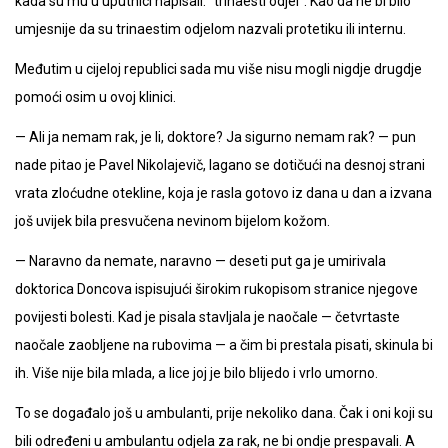
kada su mu u uputnici napisali: “trinaesti odjel”. Kao da ne bi bilo
umjesnije da su trinaestim odjelom nazvali protetiku ili internu.
Međutim u cijeloj republici sada mu više nisu mogli nigdje drugdje
pomoći osim u ovoj klinici.
— Ali ja nemam rak, je li, doktore? Ja sigurno nemam rak? — pun
nade pitao je Pavel Nikolajevič, lagano se dotičući na desnoj strani
vrata zloćudne otekline, koja je rasla gotovo iz dana u dan a izvana
još uvijek bila presvučena nevinom bijelom kožom.
— Naravno da nemate, naravno — deseti put ga je umirivala
doktorica Doncova ispisujući širokim rukopisom stranice njegove
povijesti bolesti. Kad je pisala stavljala je naočale — četvrtaste
naočale zaobljene na rubovima — a čim bi prestala pisati, skinula bi
ih. Više nije bila mlada, a lice joj je bilo blijedo i vrlo umorno.
To se događalo još u ambulanti, prije nekoliko dana. Čak i oni koji su
bili određeni u ambulantu odjela za rak, ne bi ondje prespavali. A