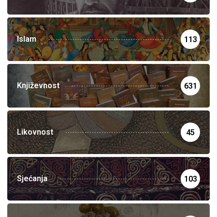
Islam
113
Književnost
631
Likovnost
45
Sjećanja
103