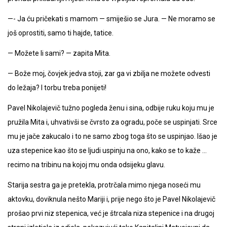
—- Ja ću pričekati s mamom — smiješio se Jura. — Ne moramo se
još oprostiti, samo ti hajde, tatice.
— Možete li sami? — zapita Mita.
— Bože moj, čovjek jedva stoji, zar ga vi zbilja ne možete odvesti
do ležaja? I torbu treba ponijeti!
Pavel Nikolajevič tužno pogleda ženu i sina, odbije ruku koju mu je
pružila Mita i, uhvativši se čvrsto za ogradu, poče se uspinjati. Srce
mu je jače zakucalo i to ne samo zbog toga što se uspinjao. Išao je
uza stepenice kao što se ljudi uspinju na ono, kako se to kaže …
recimo na tribinu na kojoj mu onda odsijeku glavu.
Starija sestra ga je pretekla, protrčala mimo njega noseći mu
aktovku, doviknula nešto Mariji i, prije nego što je Pavel Nikolajevič
prošao prvi niz stepenica, već je štrcala niza stepenice i na drugoj