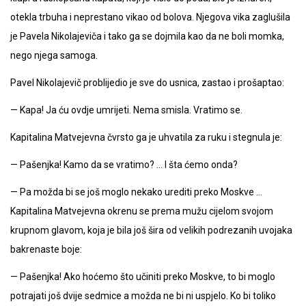
otekla trbuha i neprestano vikao od bolova. Njegova vika zaglušila
je Pavela Nikolajeviča i tako ga se dojmila kao da ne boli momka,
nego njega samoga.
Pavel Nikolajevič problijedio je sve do usnica, zastao i prošaptao:
— Kapa! Ja ću ovdje umrijeti. Nema smisla. Vratimo se.
Kapitalina Matvejevna čvrsto ga je uhvatila za ruku i stegnula je:
— Pašenjka! Kamo da se vratimo? … I šta ćemo onda?
— Pa možda bi se još moglo nekako urediti preko Moskve …
Kapitalina Matvejevna okrenu se prema mužu cijelom svojom
krupnom glavom, koja je bila još šira od velikih podrezanih uvojaka
bakrenaste boje:
— Pašenjka! Ako hoćemo što učiniti preko Moskve, to bi moglo
potrajati još dvije sedmice a možda ne bi ni uspjelo. Ko bi toliko