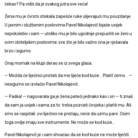
čekao? Pa vidiš da je svakog jutra sve veća!
Žena mu je čvrsto stiskala zapešće ruke ulijevajući mu pouzdanje.
U javnim i službenim poslovima Pavel Nikolajevič bijaše uvijek
nepokolebiv i sam — utoliko mu je bilo ugodnije prepustiti se ženi u
svim obiteljskim poslovima: sve što je bilo važno ona je rješavala
brzo i sigurno.
Onaj momak na klupi derao se iz svega glasa.
— Možda će liječnici pristati da me liječe kod kuće… Platit ćemo… —
nesigurno se izvlačio Pavel Nikolajevič.
— Paška! — nagovarala ga je žena pateći jednako kao i on — ti znaš
da sam ja uvijek i sama za to: treba pozvati čovjeka i platiti mu. Ali
smo se raspitali: ovi liječnici ne pristaju, neće da uzmu pare. Osim
toga ovdje imaju sve instrumente. Ne može se kod kuće…
Pavel Nikolajevič je i sam shvaćao da se kod kuće ne može liječiti.