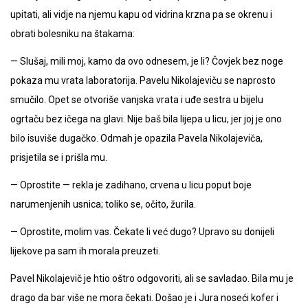
upitati, ali vidje na njemu kapu od vidrina krzna pa se okrenu i
obrati bolesniku na štakama:
— Slušaj, mili moj, kamo da ovo odnesem, je li? Čovjek bez noge
pokaza mu vrata laboratorija. Pavelu Nikolajeviču se naprosto
smučilo. Opet se otvoriše vanjska vrata i uđe sestra u bijelu
ogrtaču bez ičega na glavi. Nije baš bila lijepa u licu, jer joj je ono
bilo isuviše dugačko. Odmah je opazila Pavela Nikolajeviča,
prisjetila se i prišla mu.
— Oprostite — rekla je zadihano, crvena u licu poput boje
narumenjenih usnica; toliko se, očito, žurila.
— Oprostite, molim vas. Čekate li već dugo? Upravo su donijeli
lijekove pa sam ih morala preuzeti.
Pavel Nikolajevič je htio oštro odgovoriti, ali se savladao. Bila mu je
drago da bar više ne mora čekati. Došao je i Jura noseći kofer i