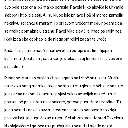
ovo pola sata ona još malko porasla. Pavela Nikolajeviča je uhvatila
slabost i htio je sjesti. Ali su klupe bile prljave i još bi morao zamoliti
nekakvu seljanku u marami i s prljavom vrećom među nogama da
se malko pomakne u stranu. Pavel Nikolajevič je imao osjetljiv nos,
i čak izdaleka dopirao je do njega smrdljivi zadah te vreće.
Kada će se samo naučiti naš svijet da putuje s čistim i lijepim
koferima! (Uostalom, sada kad je stekao ovaj tumor, i to je već bilo
svejedno.)
Rusanov je stajao naslonivši se lagano na izbočinu u zidu. Mučila
ga je vika onog momka i sve ono što su mu gledale oči, sve ono što
je osjećao nosom. Izvana se pojavi nekakav seljak noseći u ruci
posudu od pola litre s naljepnicom, gotovo punu žute tekućine. Tu
je on posudu nosio sasvim otvoreno, gotovo ponosno kao kriglu
piva za koju je dugo čekao u repu. Seljak zastade tik pred Pavelom
Nikolajevičem i gotovo mu pružajući tu posudu i htjede nešto