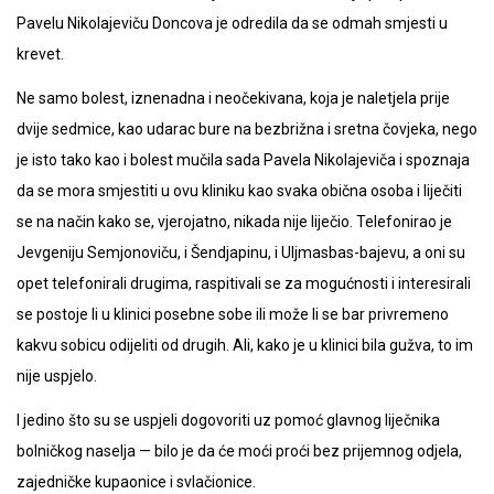
Pavelu Nikolajeviču Doncova je odredila da se odmah smjesti u
krevet.
Ne samo bolest, iznenadna i neočekivana, koja je naletjela prije
dvije sedmice, kao udarac bure na bezbrižna i sretna čovjeka, nego
je isto tako kao i bolest mučila sada Pavela Nikolajeviča i spoznaja
da se mora smjestiti u ovu kliniku kao svaka obična osoba i liječiti
se na način kako se, vjerojatno, nikada nije liječio. Telefonirao je
Jevgeniju Semjonoviču, i Šendjapinu, i Uljmasbas-bajevu, a oni su
opet telefonirali drugima, raspitivali se za mogućnosti i interesirali
se postoje li u klinici posebne sobe ili može li se bar privremeno
kakvu sobicu odijeliti od drugih. Ali, kako je u klinici bila gužva, to im
nije uspjelo.
I jedino što su se uspjeli dogovoriti uz pomoć glavnog liječnika
bolničkog naselja — bilo je da će moći proći bez prijemnog odjela,
zajedničke kupaonice i svlačionice.