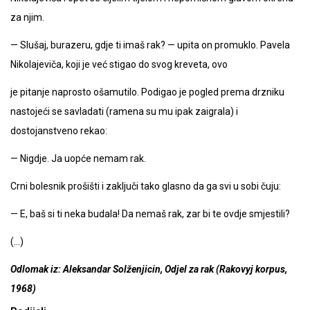
za njim.
— Slušaj, burazeru, gdje ti imaš rak? — upita on promuklo. Pavela
Nikolajeviča, koji je već stigao do svog kreveta, ovo
je pitanje naprosto ošamutilo. Podigao je pogled prema drzniku
nastojeći se savladati (ramena su mu ipak zaigrala) i
dostojanstveno rekao:
— Nigdje. Ja uopće nemam rak.
Crni bolesnik prošišti i zaključi tako glasno da ga svi u sobi čuju:
— E, baš si ti neka budala! Da nemaš rak, zar bi te ovdje smjestili?
(…)
Odlomak iz: Aleksandar Solženjicin, Odjel za rak (Rakovyj korpus,
1968)