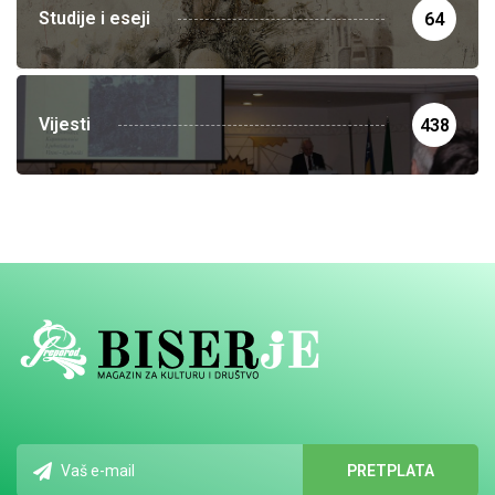
Studije i eseji
64
Vijesti
438