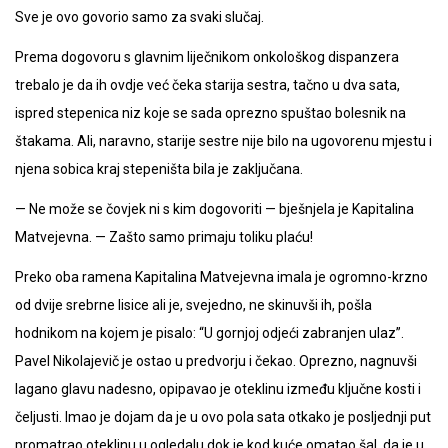
Sve je ovo govorio samo za svaki slučaj.
Prema dogovoru s glavnim liječnikom onkološkog dispanzera
trebalo je da ih ovdje već čeka starija sestra, tačno u dva sata,
ispred stepenica niz koje se sada oprezno spuštao bolesnik na
štakama. Ali, naravno, starije sestre nije bilo na ugovorenu mjestu i
njena sobica kraj stepeništa bila je zaključana.
— Ne može se čovjek ni s kim dogovoriti — bješnjela je Kapitalina
Matvejevna. — Zašto samo primaju toliku plaću!
Preko oba ramena Kapitalina Matvejevna imala je ogromno-krzno
od dvije srebrne lisice ali je, svejedno, ne skinuvši ih, pošla
hodnikom na kojem je pisalo: “U gornjoj odjeći zabranjen ulaz”.
Pavel Nikolajevič je ostao u predvorju i čekao. Oprezno, nagnuvši
lagano glavu nadesno, opipavao je oteklinu između ključne kosti i
čeljusti. Imao je dojam da je u ovo pola sata otkako je posljednji put
promatrao oteklinu u ogledalu dok je kod kuće omatao šal, da je u