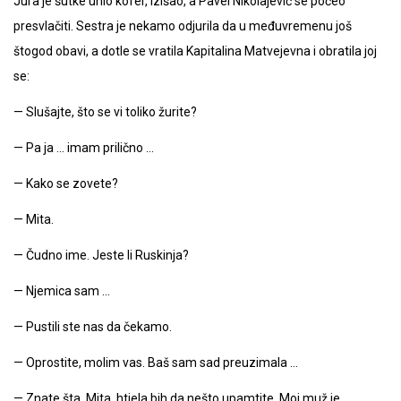
Jura je šutke unio kofer, izišao, a Pavel Nikolajevič se počeo
presvlačiti. Sestra je nekamo odjurila da u međuvremenu još
štogod obavi, a dotle se vratila Kapitalina Matvejevna i obratila joj
se:
— Slušajte, što se vi toliko žurite?
— Pa ja … imam prilično …
— Kako se zovete?
— Mita.
— Čudno ime. Jeste li Ruskinja?
— Njemica sam …
— Pustili ste nas da čekamo.
— Oprostite, molim vas. Baš sam sad preuzimala …
— Znate šta, Mita, htjela bih da nešto upamtite. Moj muž je