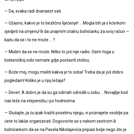
— Da, svaka radi dvanaest sati.
— Užasno, kakvo je to bezlično liječenje! … Mogla bih ja s kćerkom
sjedjeti na smjenu! Ili da unajmim stalnu bolničarku za svoj račun —
kažu da se i to ne može … ?
— Mislim da se ne može. Nitko to još nije radio. Osim toga u
bolesničkoj sobi nemate gdje postaviti stolicu.
— Bože moj, mogu misliti kakva je to soba! Treba da je još dobro
pogledam! Koliko je u njoj ležaja?
— Devet. A dobro je da su ga odmah odredili u sobu … Novajlije kod
nas leže na stepeništu i po hodnicima.
— Slušajte, ja ću ipak tražiti posebnu njegu, vi poznajete osoblje pa
ćete to lakše organizirati. Dogovorite se s nekom sestrom ili
bolničarkom da se na Pavela Nikolajeviča pripazi bolje nego što je