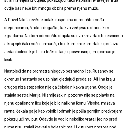
strani izletjela iz odjela, pokazujući tako Kapitalini Matvejevni da
ovdje baš neće biti mnogo obzira prema njenu mužu.
A Pavel Nikolajevič se polako uspeo na odmorište među
stepenicama, široko i dugačko, kakva već jesu u starinskim
zgradama. Na tom odmorištu stajala su dva kreveta s bolesnicima
a kraj njih čak i noćni ormarići, i to nikome nije smetalo u prolazu.
Jedan bolesnik je bio u tešku stanju, posve iscrpljen i primao je
kisik.
Nastojeći da ne promatra njegovo beznadno lice, Rusanov se
okrenuo i nastavio se uspinjati gledajući preda se. Ali i na kraju
drugog niza stepenica nije ga čekala nikakva utjeha. Ondje je
stajala sestra Marija. Ni smiješak, ni pozdrav nije se pojavio na
njenu opaljenom licu koje je bilo nalik na ikonu. Visoka, mršava i
ravna, čekala ga je kao vojnik i odmah je pošla gornjim predvorjem
pokazujući mu put. Odavde je vodilo nekoliko vrata i jedino pred
njima nisu stajali kreveti s bolesnicima. U kutu bez prozora pod