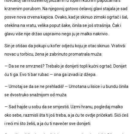
novcatoj tamnozelenoj pidžami i u toplim kućnim papučama s
krznenim porubom. Na njegovoj gotovo ćelavoj glavi stajala je sad
posve nova crvena kapica. Ovako, kad je skinuo zimski ogrtač i šal,
oteklina na vratu, velika poput šake, činila se još strašnija. Čak i
glavu više nije držao uspravno nego ju je malko nakrivio.
Sin je otišao da pokupi u kofer odjeću koju je otac skinuo. Vrativši
novac u torbicu, žena je zabrinuto promatrala muža:
— Da se ne smrzneš? Trebalo je donijeti topli kućni ogrtač. Donijet
ću ti ga. Evo ti bar rubac — ona ga izvadi iz džepa.
— Umotaj se da se ne prehladiš! — Umotana u lisice i u bundu činila
se dvostruko snažnijom od muža.
— Sad hajde u sobu da se smjestiš. Uzmi hranu, pogledaj malko
oko sebe, razmisli šta ti još treba, a ja ću te ovdje pričekati. Sići ćeš
i reći mi što želiš, a ja ću ti navečer sve donijeti.