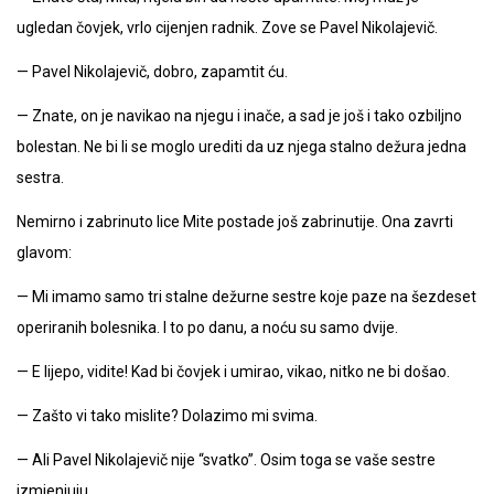
ugledan čovjek, vrlo cijenjen radnik. Zove se Pavel Nikolajevič.
— Pavel Nikolajevič, dobro, zapamtit ću.
— Znate, on je navikao na njegu i inače, a sad je još i tako ozbiljno
bolestan. Ne bi li se moglo urediti da uz njega stalno dežura jedna
sestra.
Nemirno i zabrinuto lice Mite postade još zabrinutije. Ona zavrti
glavom:
— Mi imamo samo tri stalne dežurne sestre koje paze na šezdeset
operiranih bolesnika. I to po danu, a noću su samo dvije.
— E lijepo, vidite! Kad bi čovjek i umirao, vikao, nitko ne bi došao.
— Zašto vi tako mislite? Dolazimo mi svima.
— Ali Pavel Nikolajevič nije “svatko”. Osim toga se vaše sestre
izmjenjuju.