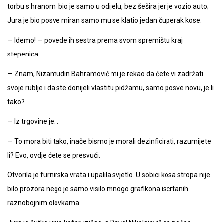
torbu s hranom; bio je samo u odijelu, bez šešira jer je vozio auto;
Jura je bio posve miran samo mu se klatio jedan čuperak kose.
— Idemo! — povede ih sestra prema svom spremištu kraj
stepenica.
— Znam, Nizamudin Bahramovič mi je rekao da ćete vi zadržati
svoje rublje i da ste donijeli vlastitu pidžamu, samo posve novu, je li
tako?
— Iz trgovine je…
— To mora biti tako, inače bismo je morali dezinficirati, razumijete
li? Evo, ovdje ćete se presvući.
Otvorila je furnirska vrata i upalila svjetlo. U sobici kosa stropa nije
bilo prozora nego je samo visilo mnogo grafikona iscrtanih
raznobojnim olovkama.