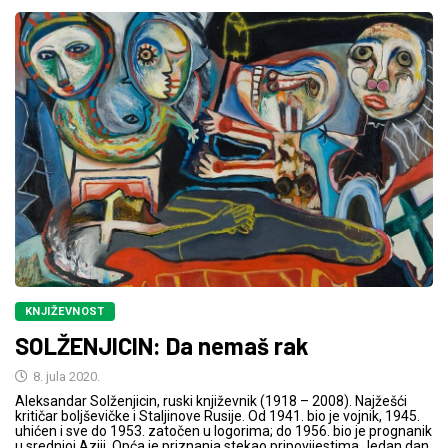
KNJIŽEVNOST
SOLŽENJICIN: Da nemaš rak
8. jula 2020.
Aleksandar Solženjicin, ruski književnik (1918 – 2008). Najžešći
kritičar boljševičke i Staljinove Rusije. Od 1941. bio je vojnik, 1945.
uhićen i sve do 1953. zatočen u logorima; do 1956. bio je prognanik
u srednjoj Aziji. Opća je priznanja stekao pripovijestima Jedan dan