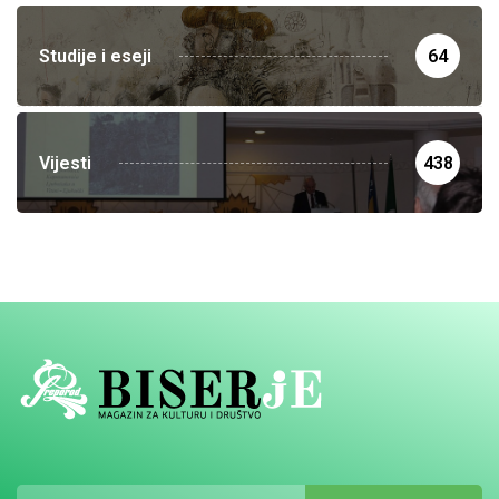
Studije i eseji
64
Vijesti
438