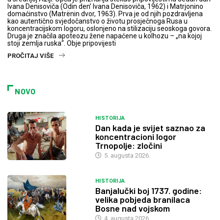
Ivana Denisoviča (Odin den’ Ivana Denisoviča, 1962) i Matrjonino
domaćinstvo (Matrënin dvor, 1963). Prva je od njih pozdravljena
kao autentično svjedočanstvo o životu prosječnoga Rusa u
koncentracijskom logoru, oslonjeno na stilizaciju seoskoga govora.
Druga je značila apoteozu žene napaćene u kolhozu – „na kojoj
stoji zemlja ruska“. Obje pripovijesti
PROČITAJ VIŠE
NOVO
HISTORIJA
Dan kada je svijet saznao za
koncentracioni logor
Trnopolje: zločini
5. augusta 2026.
HISTORIJA
Banjalučki boj 1737. godine:
velika pobjeda branilaca
Bosne nad vojskom
4. augusta 2026.