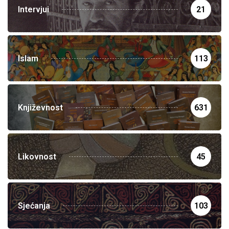
Intervjui
21
Islam
113
Književnost
631
Likovnost
45
Sjećanja
103