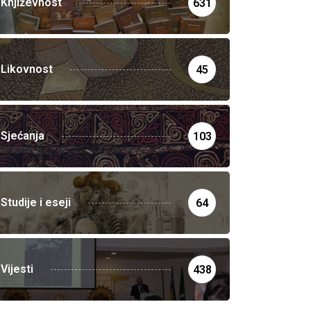
Književnost
631
Likovnost
45
Sjećanja
103
Studije i eseji
64
Vijesti
438