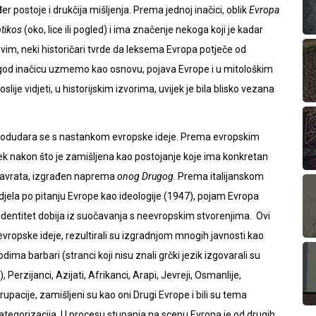
đer postoje i drukčija mišljenja. Prema jednoj inačici, oblik
Evropa
tikos
(oko, lice ili pogled) i ima značenje nekoga koji je kadar
ovim, neki historičari tvrde da leksema Evropa potječe od
ju god inačicu uzmemo kao osnovu, pojava Evrope i u mitološkim
ije vidjeti, u historijskim izvorima, uvijek je bila blisko vezana
 podudara se s nastankom evropske ideje. Prema evropskim
 tek nakon što je zamišljena kao postojanje koje ima konkretan
še navrata, izgrađen naprema
onog Drugog
. Prema italijanskom
djela po pitanju Evrope kao ideologije (1947), pojam Evropa
i identitet dobija iz suočavanja s neevropskim stvorenjima. Ovi
 evropske ideje, rezultirali su izgradnjom mnogih javnosti kao
ima barbari (stranci koji nisu znali grčki jezik izgovarali su
, Perzijanci, Azijati, Afrikanci, Arapi, Jevreji, Osmanlije,
rupacije, zamišljeni su kao oni Drugi Evrope i bili su tema
ih kategorizacija. U procesu stupanja na scenu Evropa je od drugih