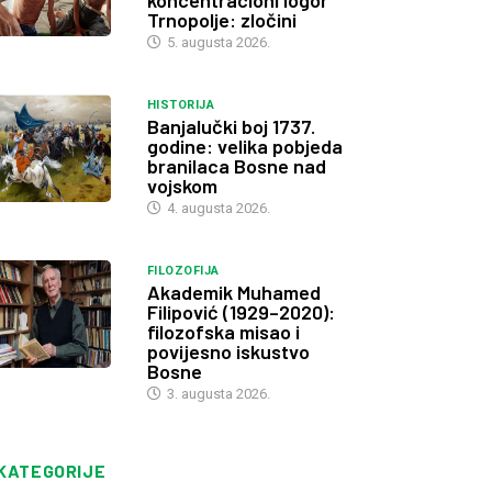
koncentracioni logor
Trnopolje: zločini
5. augusta 2026.
HISTORIJA
Banjalučki boj 1737.
godine: velika pobjeda
branilaca Bosne nad
vojskom
4. augusta 2026.
FILOZOFIJA
Akademik Muhamed
Filipović (1929–2020):
filozofska misao i
povijesno iskustvo
Bosne
3. augusta 2026.
KATEGORIJE