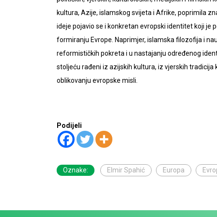
kultura, Azije, islamskog svijeta i Afrike, poprimila 
ideje pojavio se i konkretan evropski identitet koji je
formiranju Evrope. Naprimjer, islamska filozofija i na
reformističkih pokreta i u nastajanju određenog identite
stoljeću rađeni iz azijskih kultura, iz vjerskih tradici
oblikovanju evropske misli.
Podijeli
Oznake:
Elmir Spahić
Europa
Evro