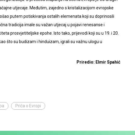
značajne utjecaje. Međutim, zajedno s kristalizacijom evropske
 pošao putem potiskivanja ostalih elemenata koji su doprinosili
učna tradicija imale su važan utjecaj u pojavi renesanse i
ta prosvjetiteljske epohe. Isto tako, prijevodi koji su u 19. i 20.
ja kao što su budizam i hinduizam, igrali su važnu ulogu u
Priredio: Elmir Spahić
pa
Priča o Evropi