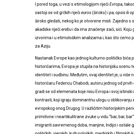
I pored toga, u vezi s etimologijom riječi
Evropa
, tako
sastoji se od grčkih riječi
euros
(široko) i
pa
,
opsis
ili
op
široko gledati, nekog ko je otvorene misli. Zajedno s 
akadske riječi
erebu
i da ima značenje zaći, sići. Ko
izvorima i u etimološkim analizama i, kao što ćemo posl
za Aziju.
Nastanak Evrope kao jednog kulturno-političko bića
historičarima, Evropa je stupila na historijsku scenu
identitet i sudbinu. Međutim, ovaj identitet je, u vi
historičaru Federicu Chabodi, autoru jednog od prvih 
gradi se od elemenata koje nisu Evropa i svoj istinsk
kontrasti, koji igraju dominantnu ulogu u oblikovanju
evropskog onog Drugog. U različitim historijskim period
primitivne i neartikulitrane zvuke u vidu “bar, bar, bar”)
imigranti savremenog doba, manjine, Indijci i ostale g
političkih, vjerskih, kulturoloških, medijskih i filmsk