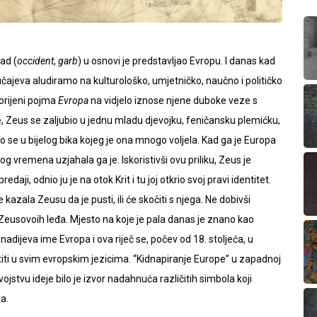
ad (
occident
,
garb
) u osnovi je predstavljao Evropu. I danas kad
učajeva aludiramo na kulturološko, umjetničko, naučno i političko
orijeni pojma
Evropa
na vidjelo iznose njene duboke veze s
e, Zeus se zaljubio u jednu mladu djevojku, feničansku plemićku,
o se u bijelog bika kojeg je ona mnogo voljela. Kad ga je Europa
snog vremena uzjahala ga je. Iskoristivši ovu priliku, Zeus je
daji, odnio ju je na otok Krit i tu joj otkrio svoj pravi identitet.
 kazala Zeusu da je pusti, ili će skočiti s njega. Ne dobivši
eusovoih leđa. Mjesto na koje je pala danas je znano kao
dijeva ime Evropa i ova riječ se, počev od 18. stoljeća, u
stiti u svim evropskim jezicima. “Kidnapiranje Europe” u zapadnoj
svojstvu ideje bilo je izvor nadahnuća različitih simbola koji
a.