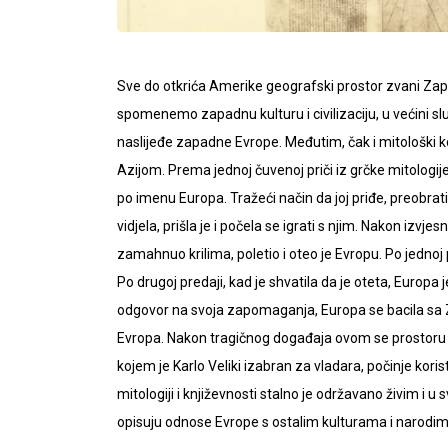
Sve do otkrića Amerike geografski prostor zvani Zap
spomenemo zapadnu kulturu i civilizaciju, u većini sl
naslijeđe zapadne Evrope. Međutim, čak i mitološki k
Azijom. Prema jednoj čuvenoj priči iz grčke mitologij
po imenu Europa. Tražeći način da joj priđe, preobrati
vidjela, prišla je i počela se igrati s njim. Nakon izvje
zamahnuo krilima, poletio i oteo je Evropu. Po jednoj pre
Po drugoj predaji, kad je shvatila da je oteta, Europa je
odgovor na svoja zapomaganja, Europa se bacila sa Z
Evropa. Nakon tragičnog događaja ovom se prostoru na
kojem je Karlo Veliki izabran za vladara, počinje kori
mitologiji i književnosti stalno je održavano živim i u 
opisuju odnose Evrope s ostalim kulturama i narodim