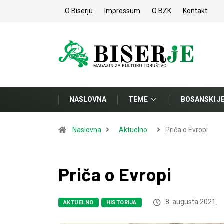
O Biserju
Impressum
O BZK
Kontakt
NASLOVNA
TEME
BOSANSKI J
Naslovna
Aktuelno
Priča o Evropi
Priča o Evropi
8. augusta 2021.
AKTUELNO
HISTORIJA