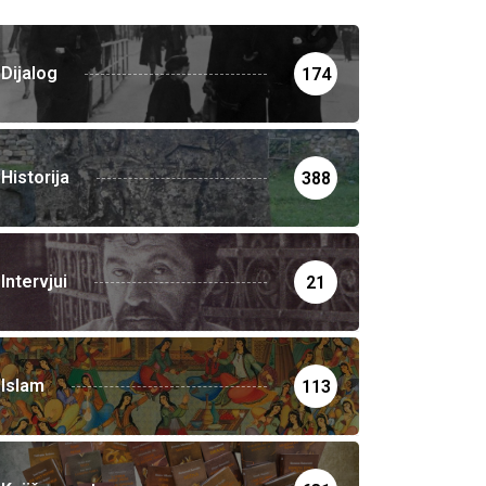
Dijalog
174
Historija
388
Intervjui
21
Islam
113