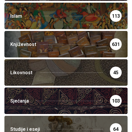
Islam
113
Književnost
631
Likovnost
45
Sjećanja
103
Studije i eseji
64