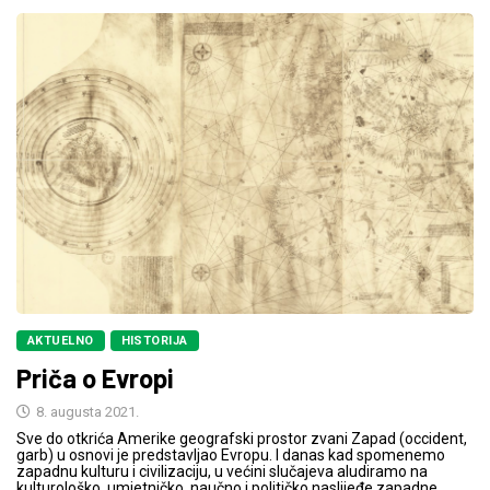
AKTUELNO
HISTORIJA
Priča o Evropi
8. augusta 2021.
Sve do otkrića Amerike geografski prostor zvani Zapad (occident,
garb) u osnovi je predstavljao Evropu. I danas kad spomenemo
zapadnu kulturu i civilizaciju, u većini slučajeva aludiramo na
kulturološko, umjetničko, naučno i političko naslijeđe zapadne