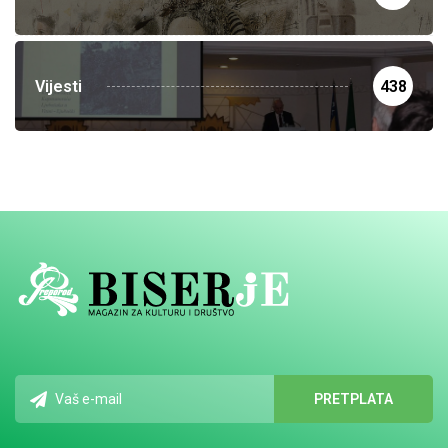
Vijesti
438