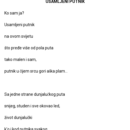
USAMLJENI PUTNIK
Ko sam ja?
Usamljeni putnik
na ovom svijetu
što pređe više od pola puta
tako malen i sam,
putnik u čijem srcu gori aška plam…
Sa jedne strane dunjalučkog puta
snijeg, studen i sve okovao led,
život dunjalučki
k'o i kod putnika svakog