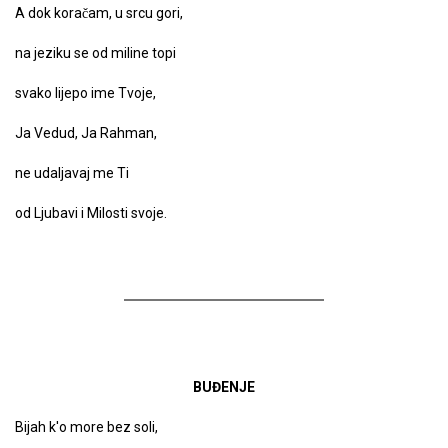
A dok koračam, u srcu gori,
na jeziku se od miline topi
svako lijepo ime Tvoje,
Ja Vedud, Ja Rahman,
ne udaljavaj me Ti
od Ljubavi i Milosti svoje.
BUĐENJE
Bijah k'o more bez soli,