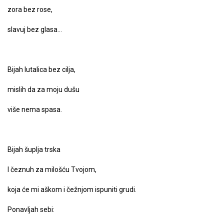
zora bez rose,
slavuj bez glasa…
Bijah lutalica bez cilja,
mislih da za moju dušu
više nema spasa.
Bijah šuplja trska
I čeznuh za milošću Tvojom,
koja će mi aškom i čežnjom ispuniti grudi.
Ponavljah sebi: