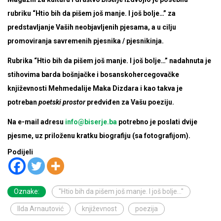
rubriku “Htio bih da pišem još manje. I još bolje…” za
predstavljanje Vaših neobjavljenih pjesama, a u cilju
promoviranja savremenih pjesnika / pjesnikinja.
Rubrika “Htio bih da pišem još manje. I još bolje…” nadahnuta je
stihovima barda bošnjačke i bosanskohercegovačke
književnosti Mehmedalije Maka Dizdara i kao takva je
potreban
poetski prostor
predviđen za Vašu poeziju.
Na e-mail adresu
info@biserje.ba
potrebno je poslati dvije
pjesme, uz priloženu kratku biografiju (sa fotografijom).
Podijeli
Oznake:
"Htio bih da pišem još manje. I još bolje..."
Ilda Arnautović
književnost
poezija