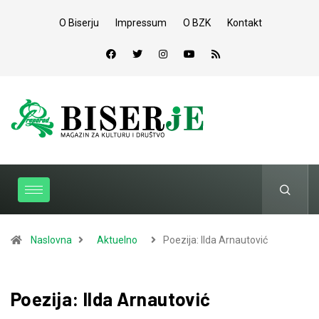
O Biserju
Impressum
O BZK
Kontakt
Naslovna
Aktuelno
Poezija: Ilda Arnautović
Poezija: Ilda Arnautović