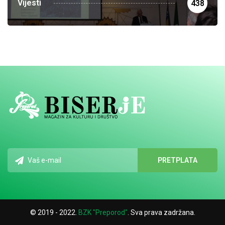
Vijesti
438
© 2019 - 2022.
BZK "Preporod"
. Sva prava zadržana.