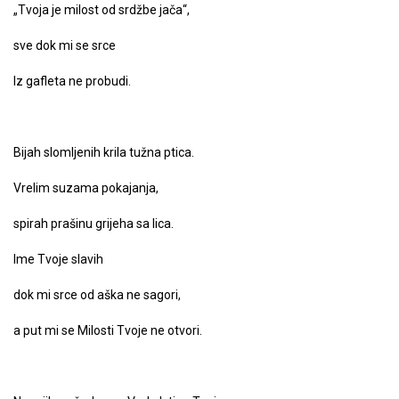
„Tvoja je milost od srdžbe jača“,
sve dok mi se srce
Iz gafleta ne probudi.
Bijah slomljenih krila tužna ptica.
Vrelim suzama pokajanja,
spirah prašinu grijeha sa lica.
Ime Tvoje slavih
dok mi srce od aška ne sagori,
a put mi se Milosti Tvoje ne otvori.