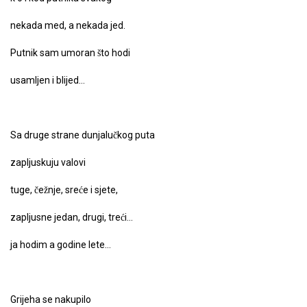
nekada med, a nekada jed.
Putnik sam umoran što hodi
usamljen i blijed…
Sa druge strane dunjalučkog puta
zapljuskuju valovi
tuge, čežnje, sreće i sjete,
zapljusne jedan, drugi, treći…
ja hodim a godine lete…
Grijeha se nakupilo