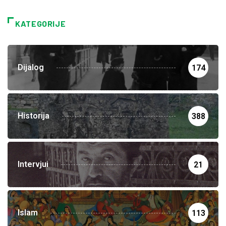
KATEGORIJE
Dijalog
174
Historija
388
Intervjui
21
Islam
113