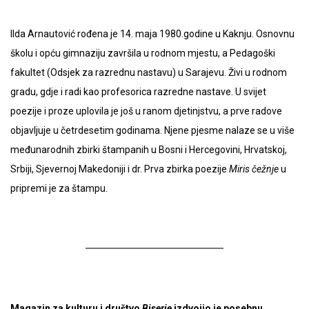
Ilda Arnautović rođena je 14. maja 1980.godine u Kaknju. Osnovnu
školu i opću gimnaziju završila u rodnom mjestu, a Pedagoški
fakultet (Odsjek za razrednu nastavu) u Sarajevu. Živi u rodnom
gradu, gdje i radi kao profesorica razredne nastave. U svijet
poezije i proze uplovila je još u ranom djetinjstvu, a prve radove
objavljuje u četrdesetim godinama. Njene pjesme nalaze se u više
međunarodnih zbirki štampanih u Bosni i Hercegovini, Hrvatskoj,
Srbiji, Sjevernoj Makedoniji i dr. Prva zbirka poezije
Miris čežnje
u
pripremi je za štampu.
Magazin za kulturu i društvo
Biserje
izdvojio je posebnu