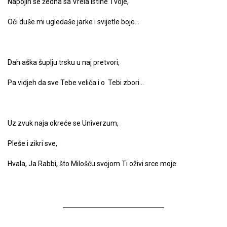
Napojih se žedna sa Vrela Istine Tvoje,
Oči duše mi ugledaše jarke i svijetle boje…
Dah aška šuplju trsku u naj pretvori,
Pa vidjeh da sve Tebe veliča i o Tebi zbori…
Uz zvuk naja okreće se Univerzum,
Pleše i zikri sve,
Hvala, Ja Rabbi, što Milošću svojom Ti oživi srce moje.