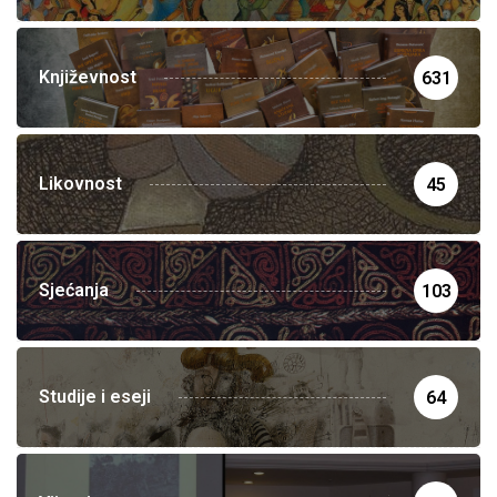
Književnost
631
Likovnost
45
Sjećanja
103
Studije i eseji
64