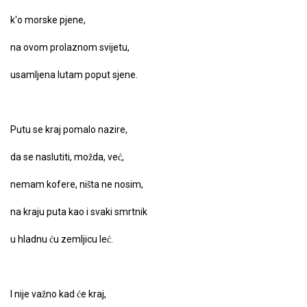
k'o morske pjene,
na ovom prolaznom svijetu,
usamljena lutam poput sjene.
Putu se kraj pomalo nazire,
da se naslutiti, možda, već,
nemam kofere, ništa ne nosim,
na kraju puta kao i svaki smrtnik
u hladnu ću zemljicu leć.
I nije važno kad će kraj,