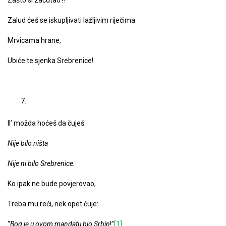
Zašto si zaćutao?!
Zalud ćeš se iskupljivati lažljivim riječima
Mrvicama hrane,
Ubiće te sjenka Srebrenice!
Il’ možda hoćeš da čuješ:
Nije bilo ništa
Nije ni bilo Srebrenice.
Ko ipak ne bude povjerovao,
Treba mu reći, nek opet čuje:
“
Bog je u ovom mandatu bio Srbin
!”
[1]