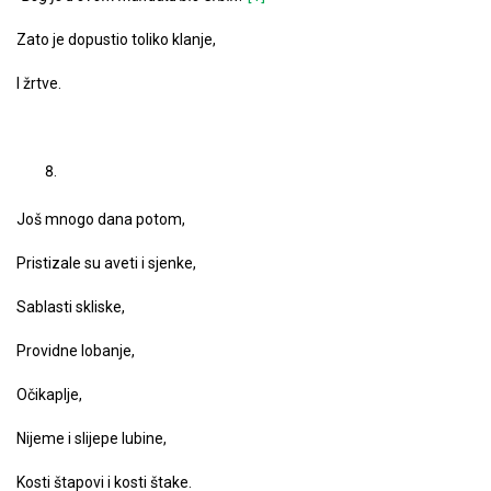
Zato je dopustio toliko klanje,
I žrtve.
Još mnogo dana potom,
Pristizale su aveti i sjenke,
Sablasti skliske,
Providne lobanje,
Oči­kaplje,
Nijeme i slijepe lubine,
Kosti štapovi i kosti štake.