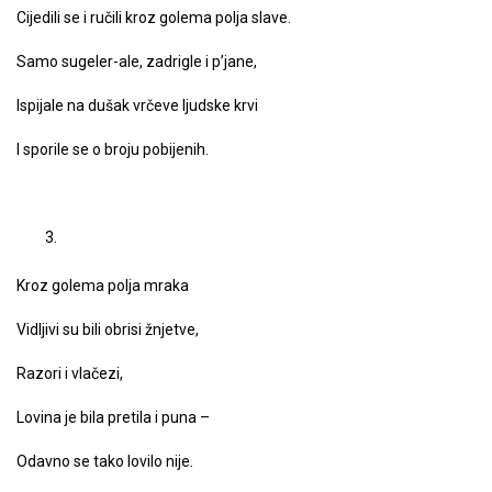
Cijedili se i ručili kroz golema polja slave.
Samo sugeler-ale, zadrigle i p’jane,
Ispijale na dušak vrčeve ljudske krvi
I sporile se o broju pobijenih.
Kroz golema polja mraka
Vidljivi su bili obrisi žnjetve,
Razori i vlačezi,
Lovina je bila pretila i puna –
Odavno se tako lovilo nije.