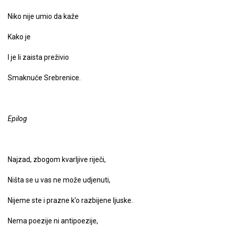
Niko nije umio da kaže
Kako je
I je li zaista preživio
Smaknuće Srebrenice.
Epilog
Najzad, zbogom kvarljive riječi,
Ništa se u vas ne može udjenuti,
Nijeme ste i prazne k’o razbijene ljuske.
Nema poezije ni anti­poezije,