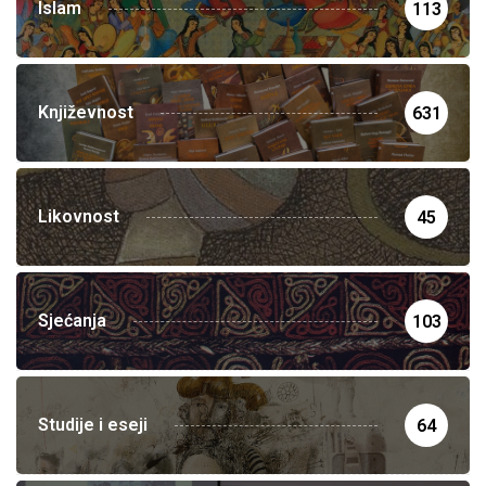
Islam
113
Književnost
631
Likovnost
45
Sjećanja
103
Studije i eseji
64