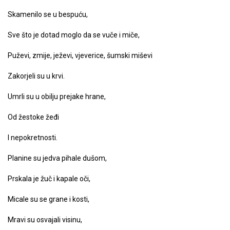
Skamenilo se u bespuću,
Sve što je dotad moglo da se vuče i miče,
Puževi, zmije, ježevi, vjeverice, šumski miševi
Zakorjeli su u krvi.
Umrli su u obilju prejake hrane,
Od žestoke žeđi
I nepokretnosti.
Planine su jedva pihale dušom,
Prskala je žuč i kapale oči,
Micale su se grane i kosti,
Mravi su osvajali visinu,