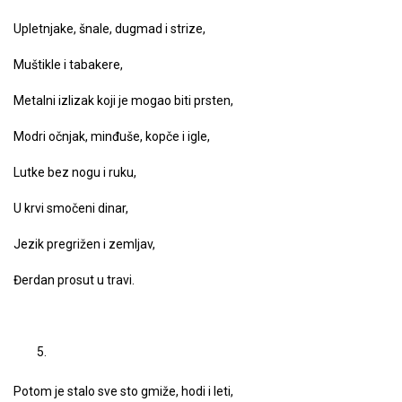
Upletnjake, šnale, dugmad i strize,
Muštikle i tabakere,
Metalni izlizak koji je mogao biti prsten,
Modri očnjak, minđuše, kopče i igle,
Lutke bez nogu i ruku,
U krvi smočeni dinar,
Jezik pregrižen i zemljav,
Đerdan prosut u travi.
Potom je stalo sve sto gmiže, hodi i leti,