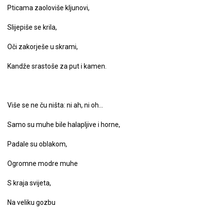
Pticama zaoloviše kljunovi,
Slijepiše se krila,
Oči zakorješe u skrami,
Kandže srastoše za put i kamen.
Više se ne ču ništa: ni ah, ni oh…
Samo su muhe bile halapljive i horne,
Padale su oblakom,
Ogromne modre muhe
S kraja svijeta,
Na veliku gozbu