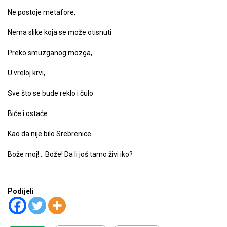
Ne postoje metafore,
Nema slike koja se može otisnuti
Preko smuzganog mozga,
U vreloj krvi,
Sve što se bude reklo i čulo
Biće i ostaće
Kao da nije bilo Srebrenice.
Bože moj!… Bože! Da li još tamo živi iko?
Podijeli