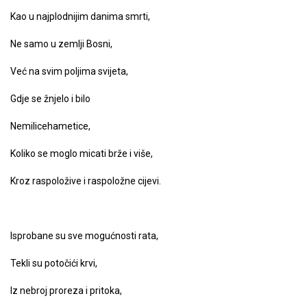
Kao u najplodnijim danima smrti,
Ne samo u zemlji Bosni,
Već na svim poljima svijeta,
Gdje se žnjelo i bilo
Nemilice­hametice,
Koliko se moglo micati brže i više,
Kroz raspoložive i raspoložne cijevi.
Isprobane su sve mogućnosti rata,
Tekli su potočići krvi,
Iz nebroj proreza i pritoka,