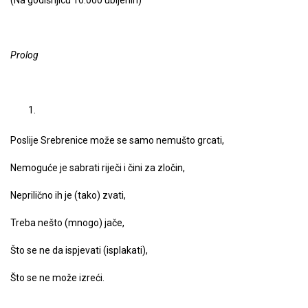
(Na godišnjicu 10.000 ubijenih)
Prolog
Poslije Srebrenice može se samo nemušto grcati,
Nemoguće je sabrati riječi i čini za zločin,
Neprilično ih je (tako) zvati,
Treba nešto (mnogo) jače,
Što se ne da ispjevati (isplakati),
Što se ne može izreći.