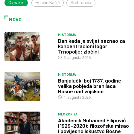
Oznake:
Husein Bašić
Srebrenica
NOVO
HISTORIJA
Dan kada je svijet saznao za
koncentracioni logor
Trnopolje: zločini
5. augusta 2026.
HISTORIJA
Banjalučki boj 1737. godine:
velika pobjeda branilaca
Bosne nad vojskom
4. augusta 2026.
FILOZOFIJA
Akademik Muhamed Filipović
(1929–2020): filozofska misao
i povijesno iskustvo Bosne