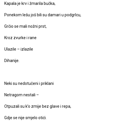
Kapala je krv i žmarila bučka,
Ponekom lešu još bili su damari u podgrlcu,
Grčio se mali nožni prst,
Kroz zvurke i rane
Ulazile – izlazile
Dihanije.
Neki su nedotučeni i priklani
Netragom nestali –
Otpuzali su k’o zmije bez glave i repa,
Gdje se nije smjelo otići.