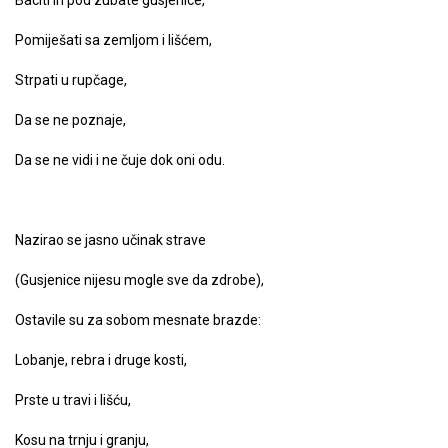
Baciti ih pod zubate gusjenice,
Pomiješati sa zemljom i lišćem,
Strpati u rupčage,
Da se ne poznaje,
Da se ne vidi i ne čuje dok oni odu.
Nazirao se jasno učinak strave
(Gusjenice nijesu mogle sve da zdrobe),
Ostavile su za sobom mesnate brazde:
Lobanje, rebra i druge kosti,
Prste u travi i lišću,
Kosu na trnju i granju,