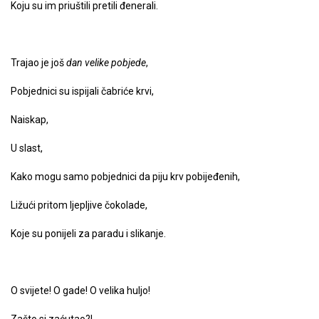
Koju su im priuštili pretili đenerali.
Trajao je još
dan velike pobjede
,
Pobjednici su ispijali čabriće krvi,
Naiskap,
U slast,
Kako mogu samo pobjednici da piju krv pobijeđenih,
Ližući pritom ljepljive čokolade,
Koje su ponijeli za paradu i slikanje.
O svijete! O gade! O velika huljo!