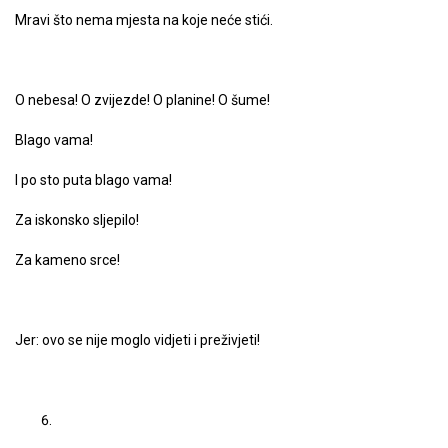
Mravi što nema mjesta na koje neće stići.
O nebesa! O zvijezde! O planine! O šume!
Blago vama!
I po sto puta blago vama!
Za iskonsko sljepilo!
Za kameno srce!
Jer: ovo se nije moglo vidjeti i preživjeti!