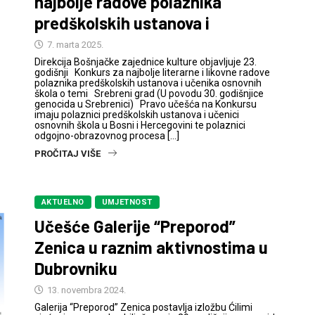
najbolje radove polaznika
predškolskih ustanova i
7. marta 2025.
Direkcija Bošnjačke zajednice kulture objavljuje 23.
godišnji Konkurs za najbolje literarne i likovne radove
polaznika predškolskih ustanova i učenika osnovnih
škola o temi Srebreni grad (U povodu 30. godišnjice
genocida u Srebrenici) Pravo učešća na Konkursu
imaju polaznici predškolskih ustanova i učenici
osnovnih škola u Bosni i Hercegovini te polaznici
odgojno-obrazovnog procesa […]
PROČITAJ VIŠE
AKTUELNO
UMJETNOST
Učešće Galerije “Preporod”
Zenica u raznim aktivnostima u
Dubrovniku
13. novembra 2024.
Galerija “Preporod” Zenica postavlja izložbu Ćilimi