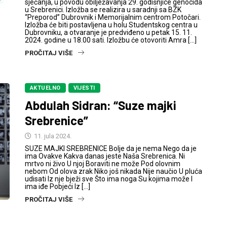
sjećanja, u povodu obilježavanja 29. godišnjice genocida
u Srebrenici. Izložba se realizira u saradnji sa BZK
“Preporod” Dubrovnik i Memorijalnim centrom Potočari.
Izložba će biti postavljena u holu Studentskog centra u
Dubrovniku, a otvaranje je predviđeno u petak 15. 11.
2024. godine u 18.00 sati. Izložbu će otovoriti Amra […]
PROČITAJ VIŠE
AKTUELNO
VIJESTI
Abdulah Sidran: “Suze majki
Srebrenice”
11. jula 2024.
SUZE MAJKI SREBRENICE Bolje da je nema Nego da je
ima Ovakve Kakva danas jeste Naša Srebrenica. Ni
mrtvo ni živo U njoj Boraviti ne može Pod olovnim
nebom Od olova zrak Niko još nikada Nije naučio U pluća
udisati Iz nje bježi sve Što ima noga Su kojima može I
ima iđe Pobjeći Iz […]
PROČITAJ VIŠE