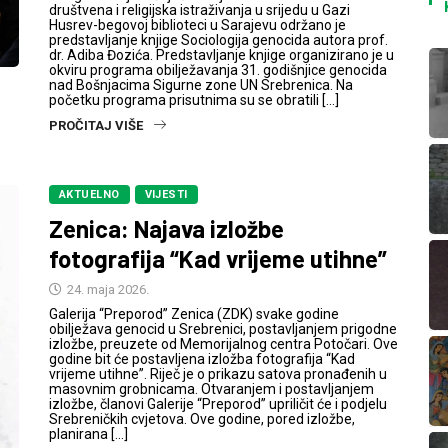
društvena i religijska istraživanja u srijedu u Gazi
Husrev-begovoj biblioteci u Sarajevu održano je
predstavljanje knjige Sociologija genocida autora prof.
dr. Adiba Đozića. Predstavljanje knjige organizirano je u
okviru programa obilježavanja 31. godišnjice genocida
nad Bošnjacima Sigurne zone UN Srebrenica. Na
početku programa prisutnima su se obratili […]
PROČITAJ VIŠE
AKTUELNO
VIJESTI
Zenica: Najava izložbe
fotografija “Kad vrijeme utihne”
24. maja 2026.
Galerija “Preporod” Zenica (ZDK) svake godine
obilježava genocid u Srebrenici, postavljanjem prigodne
izložbe, preuzete od Memorijalnog centra Potočari. Ove
godine bit će postavljena izložba fotografija “Kad
vrijeme utihne”. Riječ je o prikazu satova pronađenih u
masovnim grobnicama. Otvaranjem i postavljanjem
izložbe, članovi Galerije “Preporod” upriličit će i podjelu
Srebreničkih cvjetova. Ove godine, pored izložbe,
planirana […]