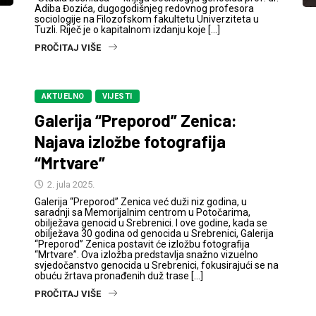
Adiba Đozića, dugogodišnjeg redovnog profesora
sociologije na Filozofskom fakultetu Univerziteta u
Tuzli. Riječ je o kapitalnom izdanju koje […]
PROČITAJ VIŠE
AKTUELNO
VIJESTI
Galerija “Preporod” Zenica:
Najava izložbe fotografija
“Mrtvare”
2. jula 2025.
Galerija “Preporod” Zenica već duži niz godina, u
saradnji sa Memorijalnim centrom u Potočarima,
obilježava genocid u Srebrenici. I ove godine, kada se
obilježava 30 godina od genocida u Srebrenici, Galerija
“Preporod” Zenica postavit će izložbu fotografija
“Mrtvare”. Ova izložba predstavlja snažno vizuelno
svjedočanstvo genocida u Srebrenici, fokusirajući se na
obuću žrtava pronađenih duž trase […]
PROČITAJ VIŠE