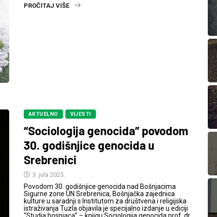
PROČITAJ VIŠE
AKTUELNO
VIJESTI
“Sociologija genocida” povodom
30. godišnjice genocida u
Srebrenici
3. jula 2025.
Povodom 30. godišnjice genocida nad Bošnjacima
Sigurne zone UN Srebrenica, Bošnjačka zajednica
kulture u saradnji s Institutom za društvena i religijska
istraživanja Tuzla objavila je specijalno izdanje u ediciji
“Studia bosniaca” – knjigu Sociologija genocida prof. dr.