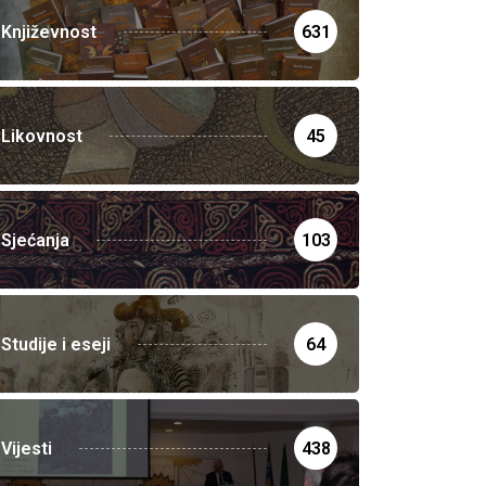
Književnost
631
Likovnost
45
Sjećanja
103
Studije i eseji
64
Vijesti
438