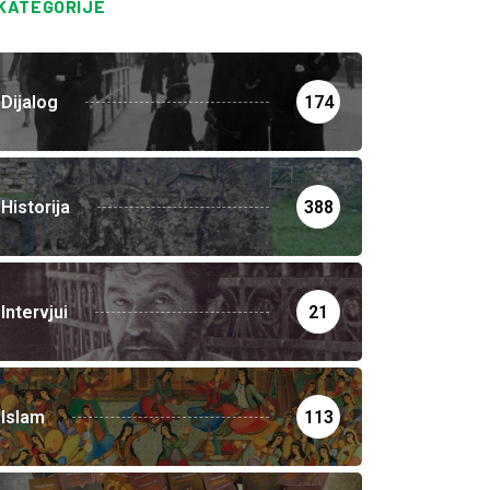
KATEGORIJE
Dijalog
174
Historija
388
Intervjui
21
Islam
113