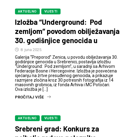
AKTUELNO
VIJESTI
Izložba “Underground: Pod
zemljom” povodom obilježavanja
30. godišnjice genocida u
8. juna 2025.
Galerija “Preporod” Zenica, u povodu obilježavanja 30.
godišnjice genocida u Srebrenici, postavlja izložbu
“Underground: Pod zemljom”, u saradnji sa Arhivom
Federacije Bosne i Hercegovine. Izložba je posvećena
sjećanju na žrtve presuđenog genocida, a prikazuje
razmjere zločina kroz 30 potresnih fotografija iz 14
masovnih grobnica, iz fonda Arhiva i MC Potočari.
Ova izložba je […]
PROČITAJ VIŠE
AKTUELNO
VIJESTI
Srebreni grad: Konkurs za