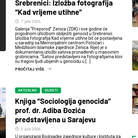
Srebrenici: Izložba fotografija
“Kad vrijeme utihne”
7. jula 2026.
Galerija “Preporod” Zenica (ZDK) i ove godine će
prigodnom izložbom obilježiti genocid u Srebrenici.
Izložba fotografija Kad vrijeme utihne bit će postavljena
u saradnji sa Memorijalnim centrom Potočari i
Medžlisom Islamske zajednice Zenica. Riječ je o
dokumentanoj izložbi satova pronađenih u masovnim
grobnicama. “Satovi predstavljeni na fotografijama lični
su tragovi ljudi ubijenih u genocidu u […]
PROČITAJ VIŠE
AKTUELNO
VIJESTI
Knjiga “Sociologija genocida”
prof. dr. Adiba Đozića
predstavljena u Sarajevu
3. jula 2026.
U organizaciji Bošnjačke zajednice kulture i Instituta za