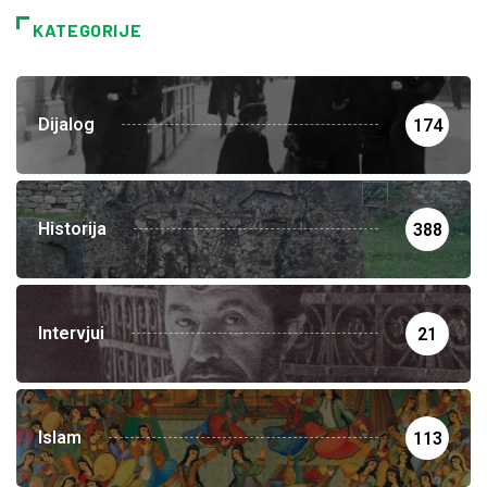
KATEGORIJE
Dijalog
174
Historija
388
Intervjui
21
Islam
113