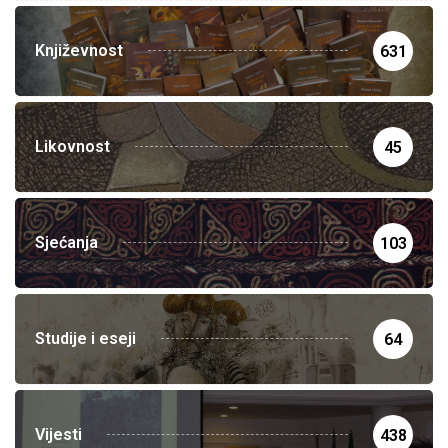
Književnost
631
Likovnost
45
Sjećanja
103
Studije i eseji
64
Vijesti
438