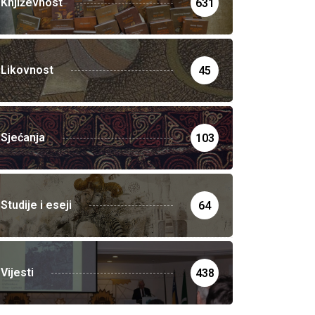
Književnost
631
Likovnost
45
Sjećanja
103
Studije i eseji
64
Vijesti
438