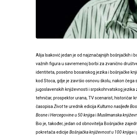
Alija Isaković jedan je od najznačajnijih bošnjačkih i
važnih figura u savremenoj borbi za zvanično društv
identiteta, posebno bosanskog jezika i bošnjačke knji
kod Stoca, gdje je završio osnovu školu, nakon čega s
jugoslavenskih književnosti i srpskohrvatskog jezika 
tehničar, prospektor urana, TV scenarist, historičar 
časopisa
Život
te urednik edicija
Kulturno nasljeđe Bo
Bosne i Hercegovine u 50 knjiga
i
Muslimanska književn
Bio je, također, jedan od obnovitelja Bošnjačke zajedn
pokretača edicije
Bošnjačka književnost u 100 knjiga
i