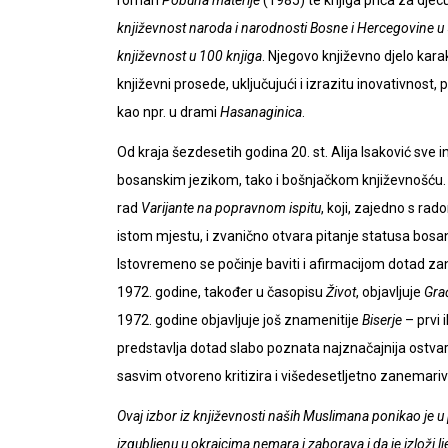
književnost naroda i narodnosti Bosne i Hercegovine u 
književnost u 100 knjiga
. Njegovo književno djelo karak
književni prosede, uključujući i izrazitu inovativnost
kao npr. u drami
Hasanaginica
.
Od kraja šezdesetih godina 20. st. Alija Isaković sve
bosanskim jezikom, tako i bošnjačkom književnošću.
rad
Varijante na popravnom ispitu
, koji, zajedno s ra
istom mjestu, i zvanično otvara pitanje statusa bosan
Istovremeno se počinje baviti i afirmacijom dotad z
1972. godine, također u časopisu
Život
, objavljuje
Gra
1972. godine objavljuje još znamenitije
Biserje
– prvi 
predstavlja dotad slabo poznata najznačajnija ostvar
sasvim otvoreno kritizira i višedesetljetno zanemariv
Ovaj izbor iz književnosti naših Muslimana ponikao je u 
izgubljenu u okrajcima nemara i zaborava i da je izloži 