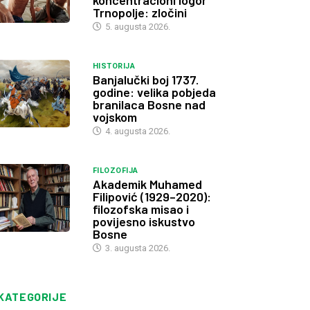
koncentracioni logor
Trnopolje: zločini
5. augusta 2026.
HISTORIJA
Banjalučki boj 1737.
godine: velika pobjeda
branilaca Bosne nad
vojskom
4. augusta 2026.
FILOZOFIJA
Akademik Muhamed
Filipović (1929–2020):
filozofska misao i
povijesno iskustvo
Bosne
3. augusta 2026.
KATEGORIJE