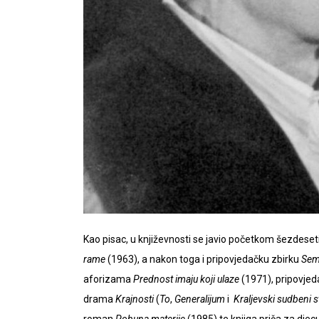
Kao pisac, u književnosti se javio početkom šezdeseti
rame
(1963), a nakon toga i pripovjedačku zbirku
Sem
aforizama
Prednost imaju koji ulaze
(1971), pripovjed
drama
Krajnosti
(
To
,
Generalijum
i
Kraljevski sudbeni s
roman
Pobuna materije
(1985) te knjiga priča za djec