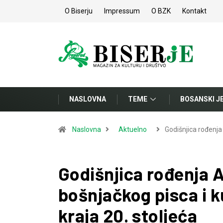
O Biserju
Impressum
O BZK
Kontakt
NASLOVNA
TEME
BOSANSKI J
Naslovna
Aktuelno
Godišnjica rođenja
Godišnjica rođenja A
bošnjačkog pisca i k
kraja 20. stoljeća