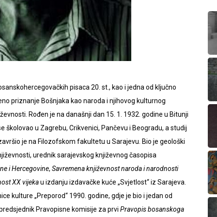
 bosanskohercegovačkih pisaca 20. st., kao i jedna od ključno
eno priznanje Bošnjaka kao naroda i njihovog kulturnog
ževnosti. Rođen je na današnji dan 15. 1. 1932. godine u Bitunji
e školovao u Zagrebu, Crikvenici, Pančevu i Beogradu, a studij
završio je na Filozofskom fakultetu u Sarajevu. Bio je geološki
književnosti, urednik sarajevskog književnog časopisa
sne i Hercegovine
,
Savremena književnost naroda i narodnosti
ost XX vijeka
u izdanju izdavačke kuće „Svjetlost“ iz Sarajeva.
ice kulture „Preporod“ 1990. godine, gdje je bio i jedan od
 predsjednik Pravopisne komisije za prvi
Pravopis bosanskoga