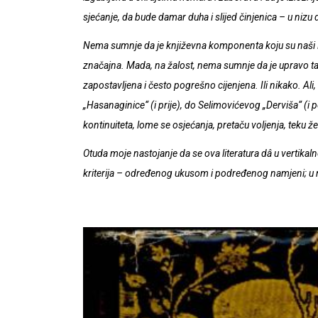
sjećanje, da bude damar duha i slijed činjenica – u nizu 
Nema sumnje da je književna komponenta koju su naši M
značajna. Mada, na žalost, nema sumnje da je upravo
zapostavljena i često pogrešno cijenjena. Ili nikako. Ali,
„Hasanaginice“ (i prije), do Selimovićevog „Derviša“ (
kontinuiteta, lome se osjećanja, pretaču voljenja, teku žel
Otuda moje nastojanje da se ova literatura dâ u vertika
kriterija – određenog ukusom i podređenog namjeni; u m