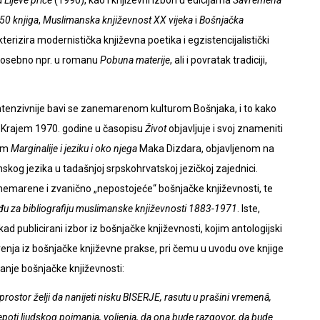
50 knjiga
,
Muslimanska književnost XX vijeka
i
Bošnjačka
terizira modernistička književna poetika i egzistencijalistički
, posebno npr. u romanu
Pobuna materije
, ali i povratak tradiciji,
 intenzivnije bavi se zanemarenom kulturom Bošnjaka, i to kako
 Krajem 1970. godine u časopisu
Život
objavljuje i svoj znameniti
dom
Marginalije i jeziku i oko njega
Maka Dizdara, objavljenom na
skog jezika u tadašnjoj srpskohrvatskoj jezičkoj zajednici.
anemarene i zvanično „nepostojeće“ bošnjačke književnosti, te
đu za bibliografiju muslimanske književnosti 1883-1971
. Iste,
ikad publicirani izbor iz bošnjačke književnosti, kojim antologijski
enja iz bošnjačke književne prakse, pri čemu u uvodu ove knjige
anje bošnjačke književnosti:
prostor želji da nanijeti nisku BISERJE, rasutu u prašini vremenâ,
ljepoti ljudskog poimanja, voljenja, da ona bude razgovor, da bude