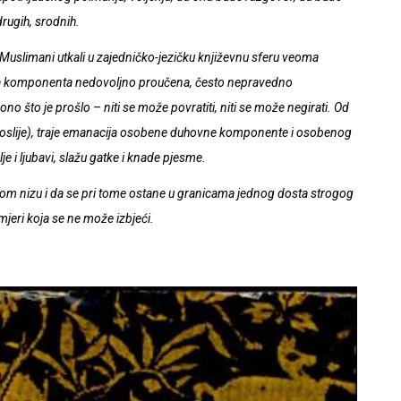
drugih, srodnih.
uslimani utkali u zajedničko-jezičku književnu sferu veoma
 ta komponenta nedovoljno proučena, često nepravedno
 ono što je prošlo – niti se može povratiti, niti se može negirati. Od
i poslije), traje emanacija osobene duhovne komponente i osobenog
je i ljubavi, slažu gatke i knade pjesme.
lnom nizu i da se pri tome ostane u granicama jednog dosta strogog
jeri koja se ne može izbjeći.