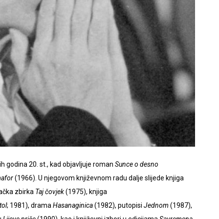
h godina 20. st., kad objavljuje roman
Sunce o desno
afor
(1966). U njegovom književnom radu dalje slijede knjiga
ačka zbirka
Taj čovjek
(1975), knjiga
tol
; 1981), drama
Hasanaginica
(1982), putopisi
Jednom
(1987),
u
Lijeve priče
(1990), kao i književni izbori u edicijama
Savremena