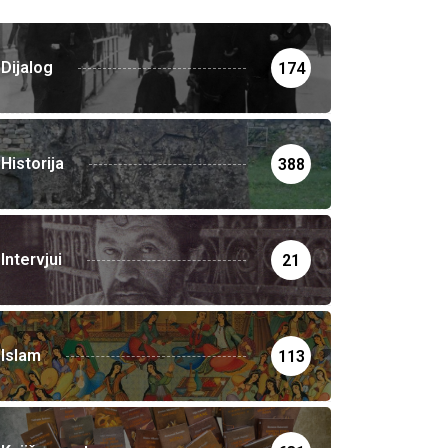
Dijalog
174
Historija
388
Intervjui
21
Islam
113