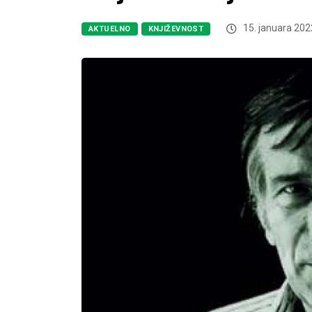
15. januara 202
AKTUELNO
KNJIŽEVNOST