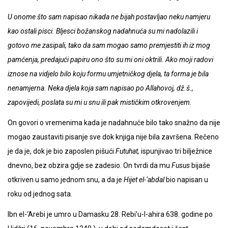
U onome što sam napisao nikada ne bijah postavljao neku namjeru
kao ostali pisci. Bljesci božanskog nadahnuća su mi nadolazili i
gotovo me zasipali, tako da sam mogao samo premjestiti ih iz mog
pamćenja, predajući papiru ono što su mi oni oktrili. Ako moji radovi
iznose na vidjelo bilo koju formu umjetničkog djela, ta forma je bila
nenamjerna. Neka djela koja sam napisao po Allahovoj, dž.š.,
zapovijedi, poslata su mi u snu ili pak mističkim otkrovenjem.
On govori o vremenima kada je nadahnuće bilo tako snažno da nije
mogao zaustaviti pisanje sve dok knjiga nije bila završena. Rečeno
je da je, dok je bio zaposlen pišući
Futuhat,
ispunjivao tri bilježnice
dnevno, bez obzira gdje se zadesio. On tvrdi da mu
Fusus
bijaše
otkriven u samo jednom snu, a da je
Hijet el-‘abdal
bio napisan u
roku od jednog sata.
Ibn el-‘Arebi je umro u Damasku 28. Rebi'u-l-ahira 638. godine po