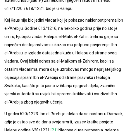
autentičnosti (
sama’
) za nekoliko njegovih radova. Između
617/1220. i 618/1221. bio je u Halepu.
Kej Kaus nije bio jedini vladar koji je pokazao naklonost prema Ibn
el-‘Arebiju. Godine 613/1216, na nekoliko godina prije no što je
umro, Ejubijski vladar Halepa, el-Malik el-Zahir, tretirao ga je sa
najvećim dostojanstvom i ukazao mu potpuno povjerenje. Ibn
el-‘Arebiju je izgleda data jedna kuća u Halepu od strane ovog
vladara. Ovaj bliski odnos sa el-Malikom el-Zahirom, kao i sa
ostalim vladarima, mora da je uzrokovao mnogo neprijateljskog
osjećaja spram Ibn el-‘Arebija od strane pravnika i teologa.
Svakako, kao što je to jasno iz čitanja njegovih djela, zvanični
vjerski autoriteti su uvijek bili spremni kritikovati i osuđivati Ibn
el-‘Arebija zbog njegovih učenja.
U godini 620/1223. Ibn el-‘Arebi je otišao da se nastani u Damask,
gdje je ostao sve do dana svoje smrti, izuzev kratke posjete
Halepu godine 628/1231.
[21]
Njegova duga putovanja, golema