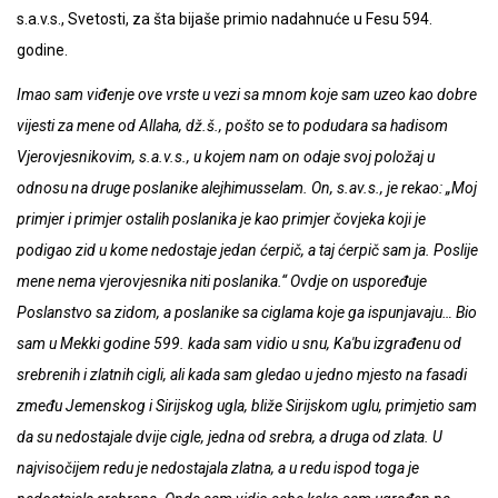
s.a.v.s., Svetosti, za šta bijaše primio nadahnuće u Fesu 594.
godine.
Imao sam viđenje ove vrste u vezi sa mnom koje sam uzeo kao dobre
vijesti za mene od Allaha, dž.š., pošto se to podudara sa hadisom
Vjerovjesnikovim, s.a.v.s., u kojem nam on odaje svoj položaj u
odnosu na druge poslanike alejhimusselam. On, s.av.s., je rekao: „Moj
primjer i primjer ostalih poslanika je kao primjer čovjeka koji je
podigao zid u kome nedostaje jedan ćerpič, a taj ćerpič sam ja. Poslije
mene nema vjerovjesnika niti poslanika.“ Ovdje on uspoređuje
Poslanstvo sa zidom, a poslanike sa ciglama koje ga ispunjavaju… Bio
sam u Mekki godine 599. kada sam vidio u snu, Ka'bu izgrađenu od
srebrenih i zlatnih cigli, ali kada sam gledao u jedno mjesto na fasadi
zmeđu Jemenskog i Sirijskog ugla, bliže Sirijskom uglu, primjetio sam
da su nedostajale dvije cigle, jedna od srebra, a druga od zlata. U
najvisočijem redu je nedostajala zlatna, a u redu ispod toga je