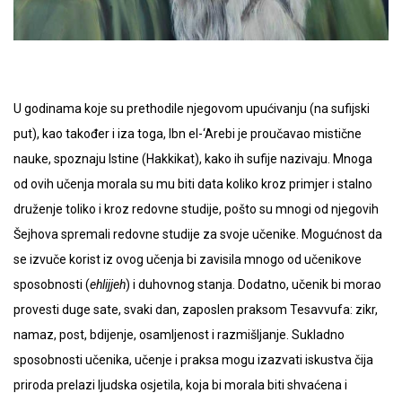
U godinama koje su prethodile njegovom upućivanju (na sufijski
put), kao također i iza toga, Ibn el-‘Arebi je proučavao mistične
nauke, spoznaju Istine (Hakkikat), kako ih sufije nazivaju. Mnoga
od ovih učenja morala su mu biti data koliko kroz primjer i stalno
druženje toliko i kroz redovne studije, pošto su mnogi od njegovih
Šejhova spremali redovne studije za svoje učenike. Mogućnost da
se izvuče korist iz ovog učenja bi zavisila mnogo od učenikove
sposobnosti (
ehlijjeh
) i duhovnog stanja. Dodatno, učenik bi morao
provesti duge sate, svaki dan, zaposlen praksom Tesavvufa: zikr,
namaz, post, bdijenje, osamljenost i razmišljanje. Sukladno
sposobnosti učenika, učenje i praksa mogu izazvati iskustva čija
priroda prelazi ljudska osjetila, koja bi morala biti shvaćena i