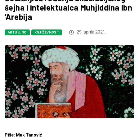
šejha i intelektualca Muhjiddina Ibn
‘Arebija
29. aprila 2021.
AKTUELNO
KNJIŽEVNOST
Piše: Mak Tanović