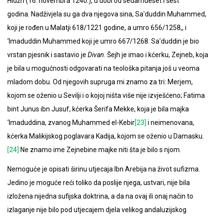
Hidžri (16. novembra 1240.), u dobi od sedamdeset i šest
godina. Nadživjela su ga dva njegova sina, Sa'duddin Muhammed,
koji je rođen u Malatji 618/1221 godine, a umro 656/1258,, i
‘Imaduddin Muhammed koji je umro 667/1268. Sa'duddin je bio
vrstan pjesnik i sastavio je
Divan
. Šejh je imao i kćerku, Zejneb, koja
je bila u mogućnosti odgovarati na teološka pitanja još u veoma
mladom dobu. Od njegovih supruga mi znamo za tri: Merjem,
kojom se oženio u Sevilji i o kojoj ništa više nije izvješćeno; Fatima
bint Junus ibn Jusuf, kćerka Šerifa Mekke, koja je bila majka
‘Imaduddina, zvanog Muhammed el-Kebir
[23]
i neimenovana,
kćerka Malikijskog poglavara Kadija, kojom se oženio u Damasku.
[24]
Ne znamo ime Zejnebine majke niti šta je bilo s njom.
Nemoguće je opisati širinu utjecaja Ibn Arebija na život sufizma.
Jedino je moguće reći toliko da poslije njega, ustvari, nije bila
izložena nijedna sufijska doktrina, a da na ovaj ili onaj način to
izlaganje nije bilo pod utjecajem djela velikog andaluzijskog