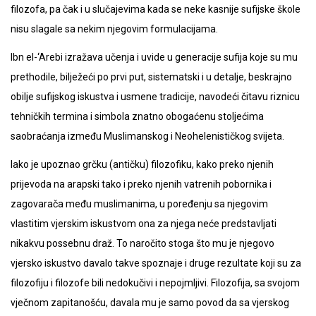
filozofa, pa čak i u slučajevima kada se neke kasnije sufijske škole
nisu slagale sa nekim njegovim formulacijama.
Ibn el-‘Arebi izražava učenja i uvide u generacije sufija koje su mu
prethodile, bilježeći po prvi put, sistematski i u detalje, beskrajno
obilje sufijskog iskustva i usmene tradicije, navodeći čitavu riznicu
tehničkih termina i simbola znatno obogaćenu stoljećima
saobraćanja između Muslimanskog i Neohelenističkog svijeta.
Iako je upoznao grčku (antičku) filozofiku, kako preko njenih
prijevoda na arapski tako i preko njenih vatrenih pobornika i
zagovarača među muslimanima, u poređenju sa njegovim
vlastitim vjerskim iskustvom ona za njega neće predstavljati
nikakvu possebnu draž. To naročito stoga što mu je njegovo
vjersko iskustvo davalo takve spoznaje i druge rezultate koji su za
filozofiju i filozofe bili nedokučivi i nepojmljivi. Filozofija, sa svojom
vječnom zapitanošću, davala mu je samo povod da sa vjerskog