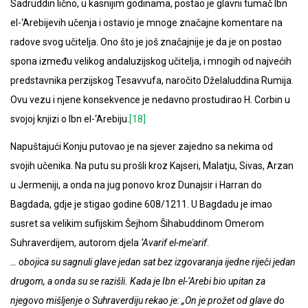
Sadruddin lično, u kasnijim godinama, postao je glavni tumač Ibn
el-‘Arebijevih učenja i ostavio je mnoge značajne komentare na
radove svog učitelja. Ono što je još značajnije je da je on postao
spona između velikog andaluzijskog učitelja, i mnogih od najvećih
predstavnika perzijskog Tesavvufa, naročito Dželaluddina Rumija.
Ovu vezu i njene konsekvence je nedavno prostudirao H. Corbin u
svojoj knjizi o Ibn el-‘Arebiju.
[18]
Napuštajući Konju putovao je na sjever zajedno sa nekima od
svojih učenika. Na putu su prošli kroz Kajseri, Malatju, Sivas, Arzan
u Jermeniji, a onda na jug ponovo kroz Dunajsir i Harran do
Bagdada, gdje je stigao godine 608/1211. U Bagdadu je imao
susret sa velikim sufijskim Šejhom Šihabuddinom Omerom
Suhraverdijem, autorom djela
‘Avarif el-me'arif
.
… obojica su sagnuli glave jedan sat bez izgovaranja ijedne riječi jedan
drugom, a onda su se razišli. Kada je Ibn el-‘Arebi bio upitan za
njegovo mišljenje o Suhraverdiju rekao je: „On je prožet od glave do