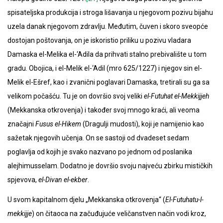
spisateljska produkcija i stroga lišavanja u njegovom pozivu bijahu
uzela danak njegovom zdravlju. Međutim, čuven i skoro sveopće
dostojan poštovanja, on je iskoristio priliku u pozivu vladara
Damaska el-Melika el-‘Adila da prihvati stalno prebivalište u tom
gradu. Obojica, i el-Melik el-‘Adil (mro 625/1227) i njegov sin el-
Melik el-Ešref, kao i zvanični poglavari Damaska, tretirali su ga sa
velikom počašću. Tu je on dovršio svoj veliki
el-Futuhat el-Mekkijjeh
(Mekkanska otkrovenja) i također svoj mnogo kraći, ali veoma
značajni
Fusus el-Hikem
(Dragulji mudosti), koji je namijenio kao
sažetak njegovih učenja. On se sastoji od dvadeset sedam
poglavlja od kojih je svako nazvano po jednom od poslanika
alejhimusselam. Dodatno je dovršio svoju najveću zbirku mističkih
spjevova,
el-Divan el-ekber
.
U svom kapitalnom djelu „Mekkanska otkrovenja“ (
El-Futuhatu-l-
mekkijje
) on čitaoca na začuđujuće veličanstven način vodi kroz,