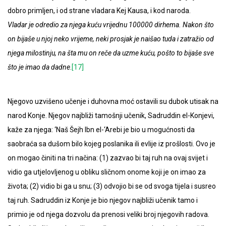
dobro primljen, i od strane vladara Kej Kausa, i kod naroda.
Vladar je odredio za njega kuću vrijednu 100000 dirhema. Nakon što
on bijaše u njoj neko vrijeme, neki prosjak je naišao tuda i zatražio od
njega milostinju, na šta mu on reče da uzme kuću, pošto to bijaše sve
što je imao da dadne
.
[17]
Njegovo uzvišeno učenje i duhovna moć ostavili su dubok utisak na
narod Konje. Njegov najbliži tamošnji učenik, Sadruddin el-Konjevi,
kaže za njega: ‘Naš Šejh Ibn el-‘Arebi je bio u mogućnosti da
saobraća sa dušom bilo kojeg poslanika ili evlije iz prošlosti. Ovo je
on mogao činiti na tri načina: (1) zazvao bi taj ruh na ovaj svijet i
vidio ga utjelovljenog u obliku sličnom onome koji je on imao za
života; (2) vidio bi ga u snu; (3) odvojio bi se od svoga tijela i susreo
taj ruh. Sadruddin iz Konje je bio njegov najbliži učenik tamo i
primio je od njega dozvolu da prenosi veliki broj njegovih radova.