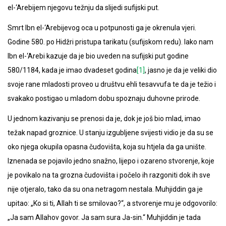
el-‘Arebijem njegovu težnju da slijedi sufijski put.
Smrt Ibn el-‘Arebijevog oca u potpunosti ga je okrenula vjeri.
Godine 580. po Hidžri pristupa tarikatu (sufijskom redu). Iako nam
Ibn el-‘Arebi kazuje da je bio uveden na sufijski put godine
580/1184, kada je imao dvadeset godina
[1]
, jasno je da je veliki dio
svoje rane mladosti proveo u društvu ehli tesavvufa te da je težio i
svakako postigao u mladom dobu spoznaju duhovne prirode.
U jednom kazivanju se prenosi da je, dok je još bio mlad, imao
težak napad groznice. U stanju izgubljene svijesti vidio je da su se
oko njega okupila opasna čudovišta, koja su htjela da ga unište.
Iznenada se pojavilo jedno snažno, lijepo i ozareno stvorenje, koje
je povikalo na ta grozna čudovišta i počelo ih razgoniti dok ih sve
nije otjeralo, tako da su ona netragom nestala. Muhjiddin ga je
upitao: „Ko si ti, Allah ti se smilovao?“, a stvorenje mu je odgovorilo:
„Ja sam Allahov govor. Ja sam sura Ja-sin.“ Muhjiddin je tada