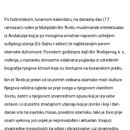
Po hidžretskom, lunarnom kalendaru, na današnji dan (17.
ramazan) rođen je Muhjiddin Ibn ‘Arebi, muslimanski intelektualac
iz Andaluzije koji je po mnogima smatran najvećim učiteljem
sufijskog učenja (Eš-Šejhu-l-ekber) te najblistavijim perom
islamske duhovnosti. Povodom godišnjice šejh Ibn ‘Arebijevog, k. s.,
rođenja, u nastavku donosimo odabrana poglavlja iz određenih
biografija njegove ličnosti koje su dostupne na bosanskom jeziku.
Ibn el-‘Arebi je jedan od izuzetnih velikana islamske misli i kulture.
Njegova veličina ogleda se prije svega u njegovom vlastitom
životu, zatim u njegovom izvanrednom opusu koji je iza sebe
ostavio i u izuzetno značajnom utjecaju koji je izvršio i koji i dan-
danas vrši na svjetsku misao, posebno islamsku. Iako je živio prije
osam vjekova, još uvijek je neprevaziđen i aktuelan. Imajući
izvanredne mogućnosti za odgoj i obrazovanje i uz izvanrednu