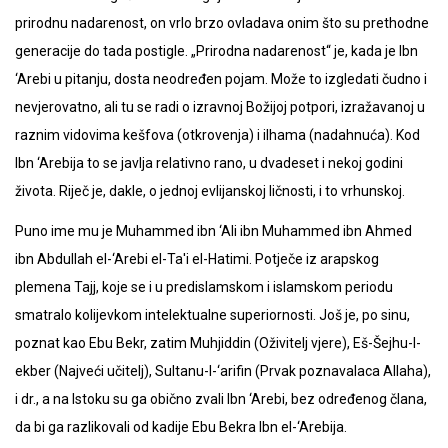
prirodnu nadarenost, on vrlo brzo ovladava onim što su prethodne
generacije do tada postigle. „Prirodna nadarenost“ je, kada je Ibn
‘Arebi u pitanju, dosta neodređen pojam. Može to izgledati čudno i
nevjerovatno, ali tu se radi o izravnoj Božijoj potpori, izražavanoj u
raznim vidovima kešfova (otkrovenja) i ilhama (nadahnuća). Kod
Ibn ‘Arebija to se javlja relativno rano, u dvadeset i nekoj godini
života. Riječ je, dakle, o jednoj evlijanskoj ličnosti, i to vrhunskoj.
Puno ime mu je Muhammed ibn ‘Ali ibn Muhammed ibn Ahmed
ibn Abdullah el-‘Arebi el-Ta'i el-Hatimi. Potječe iz arapskog
plemena Tajj, koje se i u predislamskom i islamskom periodu
smatralo kolijevkom intelektualne superiornosti. Još je, po sinu,
poznat kao Ebu Bekr, zatim Muhjiddin (Oživitelj vjere), Eš-Šejhu-l-
ekber (Najveći učitelj), Sultanu-l-‘arifin (Prvak poznavalaca Allaha),
i dr., a na Istoku su ga obično zvali Ibn ‘Arebi, bez određenog člana,
da bi ga razlikovali od kadije Ebu Bekra Ibn el-‘Arebija.