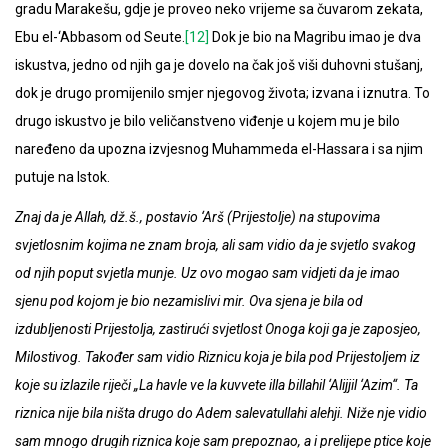
gradu Marakešu, gdje je proveo neko vrijeme sa čuvarom zekata,
Ebu el-‘Abbasom od Seute.
[12]
Dok je bio na Magribu imao je dva
iskustva, jedno od njih ga je dovelo na čak još viši duhovni stušanj,
dok je drugo promijenilo smjer njegovog života; izvana i iznutra. To
drugo iskustvo je bilo veličanstveno viđenje u kojem mu je bilo
naređeno da upozna izvjesnog Muhammeda el-Hassara i sa njim
putuje na Istok.
Znaj da je Allah, dž.š., postavio ‘Arš (Prijestolje) na stupovima
svjetlosnim kojima ne znam broja, ali sam vidio da je svjetlo svakog
od njih poput svjetla munje. Uz ovo mogao sam vidjeti da je imao
sjenu pod kojom je bio nezamislivi mir. Ova sjena je bila od
izdubljenosti Prijestolja, zastirući svjetlost Onoga koji ga je zaposjeo,
Milostivog. Također sam vidio Riznicu koja je bila pod Prijestoljem iz
koje su izlazile riječi „La havle ve la kuvvete illa billahil ‘Alijjil ‘Azim“. Ta
riznica nije bila ništa drugo do Adem salevatullahi alehji. Niže nje vidio
sam mnogo drugih riznica koje sam prepoznao, a i prelijepe ptice koje