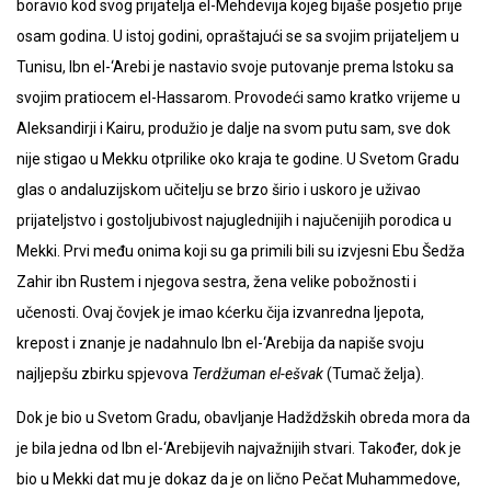
boravio kod svog prijatelja el-Mehdevija kojeg bijaše posjetio prije
osam godina. U istoj godini, opraštajući se sa svojim prijateljem u
Tunisu, Ibn el-‘Arebi je nastavio svoje putovanje prema Istoku sa
svojim pratiocem el-Hassarom. Provodeći samo kratko vrijeme u
Aleksandirji i Kairu, produžio je dalje na svom putu sam, sve dok
nije stigao u Mekku otprilike oko kraja te godine. U Svetom Gradu
glas o andaluzijskom učitelju se brzo širio i uskoro je uživao
prijateljstvo i gostoljubivost najuglednijih i najučenijih porodica u
Mekki. Prvi među onima koji su ga primili bili su izvjesni Ebu Šedža
Zahir ibn Rustem i njegova sestra, žena velike pobožnosti i
učenosti. Ovaj čovjek je imao kćerku čija izvanredna ljepota,
krepost i znanje je nadahnulo Ibn el-‘Arebija da napiše svoju
najljepšu zbirku spjevova
Terdžuman el-ešvak
(Tumač želja).
Dok je bio u Svetom Gradu, obavljanje Hadždžskih obreda mora da
je bila jedna od Ibn el-‘Arebijevih najvažnijih stvari. Također, dok je
bio u Mekki dat mu je dokaz da je on lično Pečat Muhammedove,