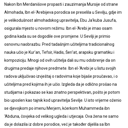
Nakon Ibn Merdanišove propasti i zauzimanja Mursije od strane
Almohada, Ibn el-‘Arebijeva porodica se preselila u Sevilju, gdje im
je velikodušnost almohadskog upravitelja, Ebu Ja'kuba Jusufa,
osigurala mjesto u novom režimu. Ibn el-‘Arebi je imao osam
godina kada su se dogodile ove promjene. U Sevilji je primio
osnovnu naobrazbu. Pred tadašnjim učiteljima tradicionalnog
nauka učio je Kur'an, Tefsir, Hadis, Šeri'at, arapsku gramatiku i
kompoziciju. Mnogi od ovih učitelja dali su mu odobrenje da on
drugima predaje njihove predmete. Ibn el-‘Arebi je u listu svojih
radova uključivao izvještaj o radovima koje bijaše proučavao, i o
učiteljima pred kojima ih je učio. Izgleda da je odlično prošao na
studijama i pokazao se kao znatno perspektivan, pošto je potom
bio uposlen kao tajnik kod upravitelja Sevilje. U isto vrijeme oženio
se djevojkom po imenu Merjem, kćerkom Muhammeda ibn
‘Abduna, čovjeka od velikog ugleda i utjecaja. Ova žena ne samo
da je dolazila iz dobre porodice, već je također dijelila sa Ibn