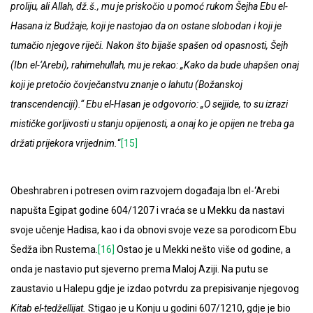
proliju, ali Allah, dž.š., mu je priskočio u pomoć rukom Šejha Ebu el-
Hasana iz Budžaje, koji je nastojao da on ostane slobodan i koji je
tumačio njegove riječi. Nakon što bijaše spašen od opasnosti, Šejh
(Ibn el-‘Arebi), rahimehullah, mu je rekao: „Kako da bude uhapšen onaj
koji je pretočio čovječanstvu znanje o lahutu (Božanskoj
transcendenciji).“ Ebu el-Hasan je odgovorio: „O sejjide, to su izrazi
mističke gorljivosti u stanju opijenosti, a onaj ko je opijen ne treba ga
držati prijekora vrijednim.
“
[15]
Obeshrabren i potresen ovim razvojem događaja Ibn el-‘Arebi
napušta Egipat godine 604/1207 i vraća se u Mekku da nastavi
svoje učenje Hadisa, kao i da obnovi svoje veze sa porodicom Ebu
Šedža ibn Rustema.
[16]
Ostao je u Mekki nešto više od godine, a
onda je nastavio put sjeverno prema Maloj Aziji. Na putu se
zaustavio u Halepu gdje je izdao potvrdu za prepisivanje njegovog
Kitab el-tedžellijat.
Stigao je u Konju u godini 607/1210, gdje je bio