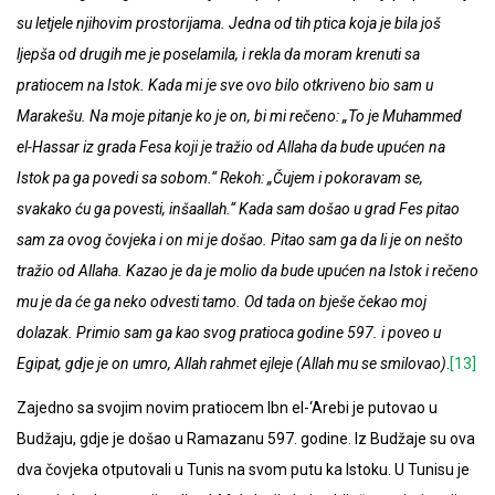
su letjele njihovim prostorijama. Jedna od tih ptica koja je bila još
ljepša od drugih me je poselamila, i rekla da moram krenuti sa
pratiocem na Istok. Kada mi je sve ovo bilo otkriveno bio sam u
Marakešu. Na moje pitanje ko je on, bi mi rečeno: „To je Muhammed
el-Hassar iz grada Fesa koji je tražio od Allaha da bude upućen na
Istok pa ga povedi sa sobom.“ Rekoh: „Čujem i pokoravam se,
svakako ću ga povesti, inšaallah.“ Kada sam došao u grad Fes pitao
sam za ovog čovjeka i on mi je došao. Pitao sam ga da li je on nešto
tražio od Allaha. Kazao je da je molio da bude upućen na Istok i rečeno
mu je da će ga neko odvesti tamo. Od tada on bješe čekao moj
dolazak. Primio sam ga kao svog pratioca godine 597. i poveo u
Egipat, gdje je on umro, Allah rahmet ejleje (Allah mu se smilovao)
.
[13]
Zajedno sa svojim novim pratiocem Ibn el-‘Arebi je putovao u
Budžaju, gdje je došao u Ramazanu 597. godine. Iz Budžaje su ova
dva čovjeka otputovali u Tunis na svom putu ka Istoku. U Tunisu je