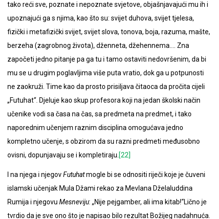
tako reći sve, poznate i nepoznate svjetove, objašnjavajući mu ih i
upoznajući ga s njima, kao što su: svijet duhova, svijet tjelesa,
fizički i metafizički svijet, svijet slova, tonova, boja, razuma, mašte,
berzeha (zagrobnog života), dženneta, džehennema…. Zna
započeti jedno pitanje pa ga tu i tamo ostaviti nedovršenim, da bi
mu se u drugim poglavljima više puta vratio, dok ga u potpunosti
ne zaokruži. Time kao da prosto prisiljava čitaoca da pročita cijeli
„Futuhat“. Djeluje kao skup profesora koji na jedan školski način
učenike vodi sa časa na čas, sa predmeta na predmet, i tako
naporednim učenjem raznim disciplina omogućava jedno
kompletno učenje, s obzirom da su razni predmeti međusobno
ovisni, dopunjavaju se i kompletiraju.
[22]
I na njega i njegov
Futuhat
mogle bi se odnositi riječi koje je čuveni
islamski učenjak Mula Džami rekao za Mevlana Dželaluddina
Rumija i njegovu
Mesneviju
: „Nije pejgamber, ali ima kitab!“Lično je
tvrdio da je sve ono što je napisao bilo rezultat Božijeg nadahnuća.