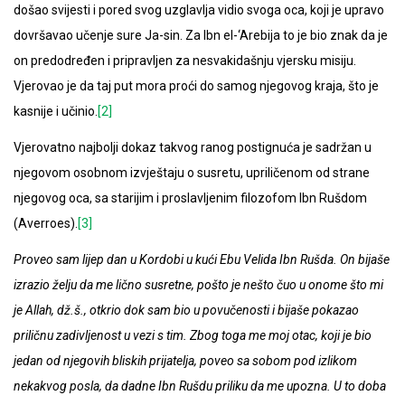
došao svijesti i pored svog uzglavlja vidio svoga oca, koji je upravo
dovršavao učenje sure Ja-sin. Za Ibn el-‘Arebija to je bio znak da je
on predodređen i pripravljen za nesvakidašnju vjersku misiju.
Vjerovao je da taj put mora proći do samog njegovog kraja, što je
kasnije i učinio.
[2]
Vjerovatno najbolji dokaz takvog ranog postignuća je sadržan u
njegovom osobnom izvještaju o susretu, upriličenom od strane
njegovog oca, sa starijim i proslavljenim filozofom Ibn Rušdom
(Averroes).
[3]
Proveo sam lijep dan u Kordobi u kući Ebu Velida Ibn Rušda. On bijaše
izrazio želju da me lično susretne, pošto je nešto čuo u onome što mi
je Allah, dž.š., otkrio dok sam bio u povučenosti i bijaše pokazao
priličnu zadivljenost u vezi s tim. Zbog toga me moj otac, koji je bio
jedan od njegovih bliskih prijatelja, poveo sa sobom pod izlikom
nekakvog posla, da dadne Ibn Rušdu priliku da me upozna. U to doba