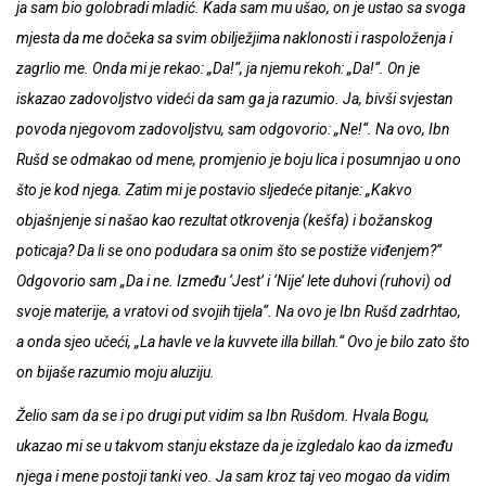
ja sam bio golobradi mladić. Kada sam mu ušao, on je ustao sa svoga
mjesta da me dočeka sa svim obilježjima naklonosti i raspoloženja i
zagrlio me. Onda mi je rekao: „Da!“, ja njemu rekoh: „Da!“. On je
iskazao zadovoljstvo videći da sam ga ja razumio. Ja, bivši svjestan
povoda njegovom zadovoljstvu, sam odgovorio: „Ne!“. Na ovo, Ibn
Rušd se odmakao od mene, promjenio je boju lica i posumnjao u ono
što je kod njega. Zatim mi je postavio sljedeće pitanje: „Kakvo
objašnjenje si našao kao rezultat otkrovenja (kešfa) i božanskog
poticaja? Da li se ono podudara sa onim što se postiže viđenjem?“
Odgovorio sam „Da i ne. Između ‘Jest’ i ‘Nije’ lete duhovi (ruhovi) od
svoje materije, a vratovi od svojih tijela“. Na ovo je Ibn Rušd zadrhtao,
a onda sjeo učeći, „La havle ve la kuvvete illa billah.“ Ovo je bilo zato što
on bijaše razumio moju aluziju.
Želio sam da se i po drugi put vidim sa Ibn Rušdom. Hvala Bogu,
ukazao mi se u takvom stanju ekstaze da je izgledalo kao da između
njega i mene postoji tanki veo. Ja sam kroz taj veo mogao da vidim