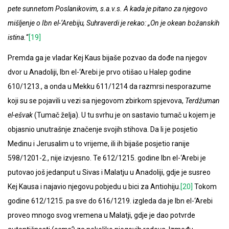
pete sunnetom Poslanikovim, s.a.v.s. A kada je pitano za njegovo
mišljenje o Ibn el-‘Arebiju, Suhraverdi je rekao: „On je okean božanskih
istina.
“
[19]
Premda ga je vladar Kej Kaus bijaše pozvao da dođe na njegov
dvor u Anadoliji, Ibn el-‘Arebi je prvo otišao u Halep godine
610/1213., a onda u Mekku 611/1214 da razmrsi nesporazume
koji su se pojavili u vezi sa njegovom zbirkom spjevova,
Terdžuman
el-ešvak
(Tumač želja). U tu svrhu je on sastavio tumač u kojem je
objasnio unutrašnje značenje svojih stihova. Da li je posjetio
Medinu i Jerusalim u to vrijeme, ili ih bijaše posjetio ranije
598/1201-2., nije izvjesno. Te 612/1215. godine Ibn el-‘Arebi je
putovao još jedanput u Sivas i Malatju u Anadoliji, gdje je susreo
Kej Kausa i najavio njegovu pobjedu u bici za Antiohiju.
[20]
Tokom
godine 612/1215. pa sve do 616/1219. izgleda da je Ibn el-‘Arebi
proveo mnogo svog vremena u Malatji, gdje je dao potvrde