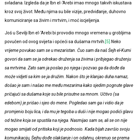
svladana. Izgleda da je Ibn el-‘Arebi imao mnogo takvih iskustava
kroz svoj život. Među njima su bile vizije, predviđanje, duhovno
komuniciranje sa živim i mrtvim, i moć iscjeljenja.
Još u Sevilji Ibn el-‘Arebi bi provodio mnogo vremena u grobljima
povučen od ovog svijeta i općeći sa dušama mrtvih.
[5]
Neko
vrijeme povukao sam se u mezaristan. Čuo sam da naš Šejh el-Kumi
govori da sam se ja odrekao druženja sa živima i pribjegao druženju
sa mrtvima. Zato sam ja poslao po njega i pozvao ga da dođe da
može vidjeti sa kim se ja družim. Nakon što je klanjao duha namaz,
došao je sam i našao me među mezarima kako sjedim pognute glave
pričajući sa dušama koje su bile prisutne sa mnom. Učtivo (sa
edebom) je prišao i sjeo do mene. Pogledao sam ga i vidio da je
promjenio boju lica, i da mu je tegoba u duši i nije mogao podići glavu
od težine koja se spustila na njega. Nasmijao sam se, ali se on nije
mogao smijati od pritiska koji je podnosio. Kada bijah završio svoju
komunikaciju, Šejhu dođe olakšanje i on odahnu, okrenuo se prema