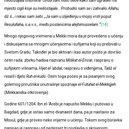
nedostajala srebrena. Onda sam vidio sebe kako sam ugrađen na
mjesto cigli koje su nedostajale… Probudio sam se i zahvalio Allahu,
dž.š., i rekao sam sebi: „Ja sam u slijeđenju u mojoj vrsti poput
Resulullaha, s.a.v.s., među poslanicima alejhimusselam.
“
[14]
Mnogo njegovog vremena u Mekki mora da je provedeno u učenju
i diskusijama sa mnogim učenjacima i sufijama koji su prebivali u
Svetom Gradu. Također je bio aktivan i kao autor pošto je dovršio
četiri rada: zbirku hadisa nazvanu
Miškat el-Envar
, raspravu o
sufijskim vrlinama,
Hijet el-‘abdal
, raspravu o viđenjjima,
Tadž el
resa'il
i djelo
Ruh el-kuds
. Osim toga počeo je sa pisanjem svog
golemog priručnika unutrašnje spoznaje
el-Futuhat el-Mekkijjeh
(Mekkanska otkrovenja).
Godine 601/1204. Ibn el-‘Arebi je napustio Mekku i putovao u
Bagdad, gdje je ostao samo dvanaest dana, pa je nastavio za
Mosul, gdje je proveo neko vrijeme u učenju. Tokom svog boravka
napisao je raspravu od pedesset tri poglavlja o skrivenom