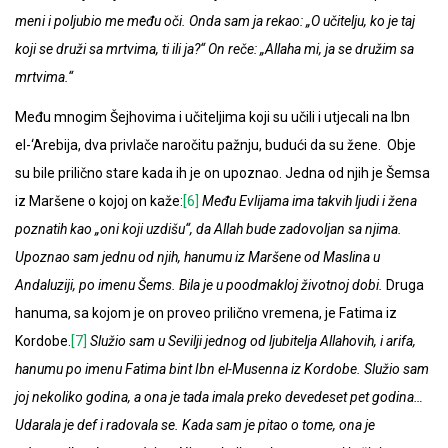
meni i poljubio me među oči. Onda sam ja rekao: „O učitelju, ko je taj
koji se druži sa mrtvima, ti ili ja?“ On reče: „Allaha mi, ja se družim sa
mrtvima.“
Među mnogim Šejhovima i učiteljima koji su učili i utjecali na Ibn
el-‘Arebija, dva privlače naročitu pažnju, budući da su žene. Obje
su bile prilično stare kada ih je on upoznao. Jedna od njih je Šemsa
iz Maršene o kojoj on kaže:
[6]
Među Evlijama ima takvih ljudi i žena
poznatih kao „oni koji uzdišu“, da Allah bude zadovoljan sa njima.
Upoznao sam jednu od njih, hanumu iz Maršene od Maslina u
Andaluziji, po imenu Šems. Bila je u poodmakloj životnoj dobi.
Druga
hanuma, sa kojom je on proveo prilično vremena, je Fatima iz
Kordobe.
[7]
Služio sam u Sevilji jednog od ljubitelja Allahovih, i arifa,
hanumu po imenu Fatima bint Ibn el-Musenna iz Kordobe. Služio sam
joj nekoliko godina, a ona je tada imala preko devedeset pet godina…
Udarala je def i radovala se. Kada sam je pitao o tome, ona je