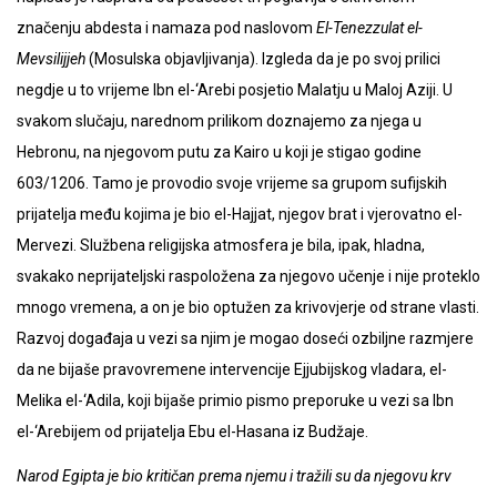
značenju abdesta i namaza pod naslovom
El-Tenezzulat el-
Mevsilijjeh
(Mosulska objavljivanja). Izgleda da je po svoj prilici
negdje u to vrijeme Ibn el-‘Arebi posjetio Malatju u Maloj Aziji. U
svakom slučaju, narednom prilikom doznajemo za njega u
Hebronu, na njegovom putu za Kairo u koji je stigao godine
603/1206. Tamo je provodio svoje vrijeme sa grupom sufijskih
prijatelja među kojima je bio el-Hajjat, njegov brat i vjerovatno el-
Mervezi. Službena religijska atmosfera je bila, ipak, hladna,
svakako neprijateljski raspoložena za njegovo učenje i nije proteklo
mnogo vremena, a on je bio optužen za krivovjerje od strane vlasti.
Razvoj događaja u vezi sa njim je mogao doseći ozbiljne razmjere
da ne bijaše pravovremene intervencije Ejjubijskog vladara, el-
Melika el-‘Adila, koji bijaše primio pismo preporuke u vezi sa Ibn
el-‘Arebijem od prijatelja Ebu el-Hasana iz Budžaje.
Narod Egipta je bio kritičan prema njemu i tražili su da njegovu krv