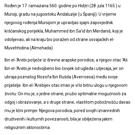
Rođen je 17. ramazana 560. godine po Hidžri (28. jula 1165.) u
Mursiji, gradu na jugoistoku Andaluzije (u Španiji). U vrijeme
njegovog rođenja Mursijom je upravljao sjajni zapovjednik
krščanskog porijekla, Muhammed ibn Sa'id ibn Merdaniš, koji je
odolijevao, ali na kraju bio poražen od strane osvajačkih el-
Muvehhidina (Almohada).
Ibn el-‘Arebi potječe iz drevne arapske porodice, a njegov otac ‘Ali
Ibn el-‘Arebi je nedvojbeno bio čovjek od ugleda i utjecaja, jer on
ubraja poznatog filozofa Ibn Rušda (Averroesa) među svoje
prijatelje. Ibn el-‘Arebijev otac imao je vrlo bitnu ulogu u njegovom
životu. On mu je, s jedne strane, pružio optimalne mogućnosti za
odgoj i obrazovanje, a s druge strane, vlastitom pobožnošću davao
mu je lični primjer. Njegova porodica, pored svojih izvanrednih
društvenih i kulturnih povezanosti, bila je obilježena jakim
religioznim sklonostima.