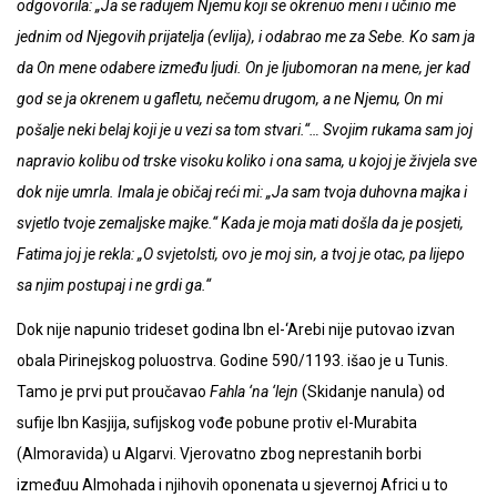
odgovorila: „Ja se radujem Njemu koji se okrenuo meni i učinio me
jednim od Njegovih prijatelja (evlija), i odabrao me za Sebe. Ko sam ja
da On mene odabere između ljudi. On je ljubomoran na mene, jer kad
god se ja okrenem u gafletu, nečemu drugom, a ne Njemu, On mi
pošalje neki belaj koji je u vezi sa tom stvari.“… Svojim rukama sam joj
napravio kolibu od trske visoku koliko i ona sama, u kojoj je živjela sve
dok nije umrla. Imala je običaj reći mi: „Ja sam tvoja duhovna majka i
svjetlo tvoje zemaljske majke.“ Kada je moja mati došla da je posjeti,
Fatima joj je rekla: „O svjetolsti, ovo je moj sin, a tvoj je otac, pa lijepo
sa njim postupaj i ne grdi ga.“
Dok nije napunio trideset godina Ibn el-‘Arebi nije putovao izvan
obala Pirinejskog poluostrva. Godine 590/1193. išao je u Tunis.
Tamo je prvi put proučavao
Fahla ‘na ‘lejn
(Skidanje nanula) od
sufije Ibn Kasjija, sufijskog vođe pobune protiv el-Murabita
(Almoravida) u Algarvi. Vjerovatno zbog neprestanih borbi
izmeđuu Almohada i njihovih oponenata u sjevernoj Africi u to