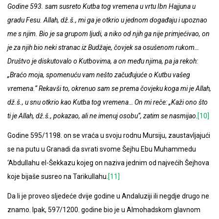
Godine 593. sam susreto Kutba tog vremena u vrtu Ibn Hajjuna u
gradu Fesu. Allah, dž.š., mi ga je otkrio u jednom događaju i upoznao
me s njim. Bio je sa grupom ljudi, a niko od njih ga nije primjećivao, on
je za njih bio neki stranac iz Budžaje, čovjek sa osušenom rukom…
Društvo je diskutovalo o Kutbovima, a on među njima, pa ja rekoh:
„Braćo moja, spomenuću vam nešto začuđujuće o Kutbu vašeg
vremena.“ Rekavši to, okrenuo sam se prema čovjeku koga mi je Allah,
dž.š., u snu otkrio kao Kutba tog vremena… On mi reče: „Kaži ono što
ti je Allah, dž.š., pokazao, ali ne imenuj osobu“, zatim se nasmijao
.
[10]
Godine 595/1198. on se vraća u svoju rodnu Mursiju, zaustavljajući
se na putu u Granadi da svrati svome Šejhu Ebu Muhammedu
‘Abdullahu el-Šekkazu kojeg on naziva jednim od najvećih Šejhova
koje bijaše susreo na Tarikullahu.
[11]
Da li je proveo sljedeće dvije godine u Andaluziji ili negdje drugo ne
znamo. Ipak, 597/1200. godine bio je u Almohadskom glavnom