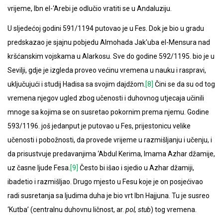
vrijeme, Ibn el-‘Arebi je odlučio vratiti se u Andaluziju.
U sljedećoj godini 591/1194 putovao je u Fes. Dok je bio u gradu
predskazao je sjajnu pobjedu Almohada Jak'uba el-Mensura nad
kršćanskim vojskama u Alarkosu. Sve do godine 592/1195. bio je u
Sevilji, gdje je izgleda proveo većinu vremena u nauku i raspravi,
uključujući i studij Hadisa sa svojim dajdžom.
[8]
Čini se da su od tog
vremena njegov ugled zbog učenosti i duhovnog utjecaja učinili
mnoge sa kojima se on susretao pokornim prema njemu. Godine
593/1196. još jedanput je putovao u Fes, prijestonicu velike
učenosti i pobožnosti, da provede vrijeme u razmišljanju i učenju, i
da prisustvuje predavanjima ‘Abdul Kerima, Imama Azhar džamije,
uz časne ljude Fesa.
[9]
Često bi išao i sjedio u Azhar džamiji,
ibadetio i razmišljao. Drugo mjesto u Fesu koje je on posjećivao
radi susretanja sa ljudima duha je bio vrt Ibn Hajjuna. Tu je susreo
‘Kutba’ (centralnu duhovnu ličnost, ar.
pol, stub
) tog vremena.