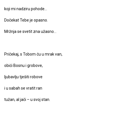
koji mi nadziru pohode…
Dočekat Tebe je opasno.
Mržnja se svetit zna užasno…
Pričekaj, s Tobom ću u mrak van,
obići Bosnu i grobove,
ljubavlju tješiti robove
i u sabah se vratit ran
tužan, al jači – u svoj stan.