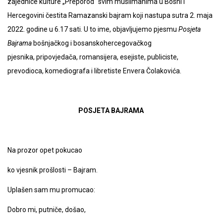
zajednice kulture „Preporod“ svim muslimanima u Bosni i
Hercegovini čestita Ramazanski bajram koji nastupa sutra 2. maja
2022. godine u 6.17 sati. U to ime, objavljujemo pjesmu
Posjeta
Bajrama
bošnjačkog i bosanskohercegovačkog
pjesnika, pripovjedača, romansijera, esejiste, publiciste,
prevodioca, komediografa i libretiste Envera Čolakovića.
POSJETA BAJRAMA
Na prozor opet pokucao
ko vjesnik prošlosti – Bajram.
Uplašen sam mu promucao:
Dobro mi, putniče, došao,