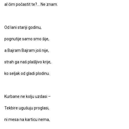
al čim počastit te?… Ne znam.
Od lani stariji godinu,
pognutije samo smo šije,
a Bajram Bajram još nije,
strah ga naš plašljivo krije,
ko seljak od gladi plodinu.
Kurbane ne kolju uzdasi –
Tekbire ugušuju proglasi,
ni mesa na karticu nema,