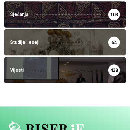
Sjećanja
103
Studije i eseji
64
Vijesti
438