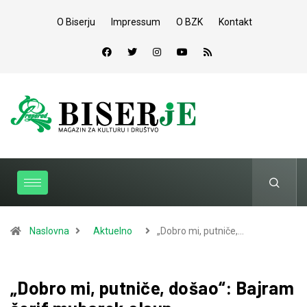
O Biserju
Impressum
O BZK
Kontakt
Naslovna
Aktuelno
„Dobro mi, putniče,…
„Dobro mi, putniče, došao“: Bajram