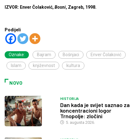
IZVOR: Enver Čolaković,
Bosni
, Zagreb, 1998.
Podijeli
Oznake:
Bajram
Bošnjaci
Enver Čolaković
Islam
književnost
kultura
NOVO
HISTORIJA
Dan kada je svijet saznao za
koncentracioni logor
Trnopolje: zločini
5. augusta 2026.