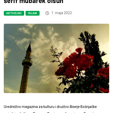
šerif mubarek olsun
1. maja 2022.
AKTUELNO
ISLAM
Uredništvo magazina za kulturu i društvo
Biserje
Bošnjačke