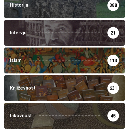
Historija
388
Intervjui
21
Islam
113
Književnost
631
Likovnost
45