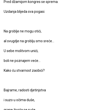
Pred džamijom kongres se sprema.
Uzdanja blijeda sva pogasi.
Na groblje ne mogu otići,
al svugdje na groblju smo sreće…
U sebe molitvom unići,
boli ne poznajem veće…
Kako ću stvarnost zaobići?
Bajrame, radosti djetinjstva
i suzo u očima duše,
grane života se suše,