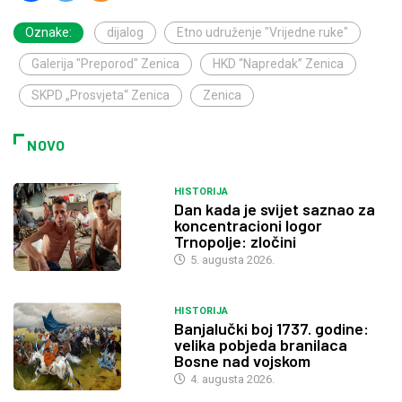
Oznake:
dijalog
Etno udruženje "Vrijedne ruke"
Galerija "Preporod" Zenica
HKD “Napredak” Zenica
SKPD „Prosvjeta“ Zenica
Zenica
NOVO
HISTORIJA
Dan kada je svijet saznao za
koncentracioni logor
Trnopolje: zločini
5. augusta 2026.
HISTORIJA
Banjalučki boj 1737. godine:
velika pobjeda branilaca
Bosne nad vojskom
4. augusta 2026.