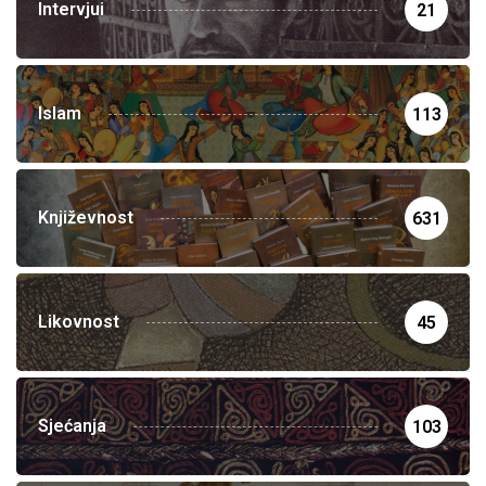
Intervjui
21
Islam
113
Književnost
631
Likovnost
45
Sjećanja
103