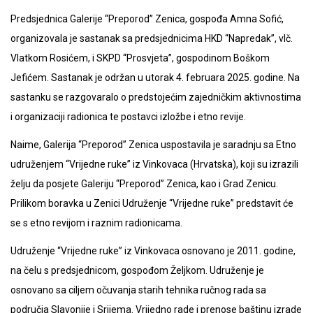
Predsjednica Galerije “Preporod” Zenica, gospođa Amna Sofić,
organizovala je sastanak sa predsjednicima HKD “Napredak”, vlč.
Vlatkom Rosićem, i SKPD “Prosvjeta”, gospodinom Boškom
Jefićem. Sastanak je održan u utorak 4. februara 2025. godine. Na
sastanku se razgovaralo o predstojećim zajedničkim aktivnostima
i organizaciji radionica te postavci izložbe i etno revije.
Naime, Galerija “Preporod” Zenica uspostavila je saradnju sa Etno
udruženjem “Vrijedne ruke” iz Vinkovaca (Hrvatska), koji su izrazili
želju da posjete Galeriju “Preporod” Zenica, kao i Grad Zenicu.
Prilikom boravka u Zenici Udruženje “Vrijedne ruke” predstavit će
se s etno revijom i raznim radionicama.
Udruženje “Vrijedne ruke” iz Vinkovaca osnovano je 2011. godine,
na čelu s predsjednicom, gospođom Željkom. Udruženje je
osnovano sa ciljem očuvanja starih tehnika ručnog rada sa
područja Slavonije i Srijema. Vrijedno rade i prenose baštinu izrade