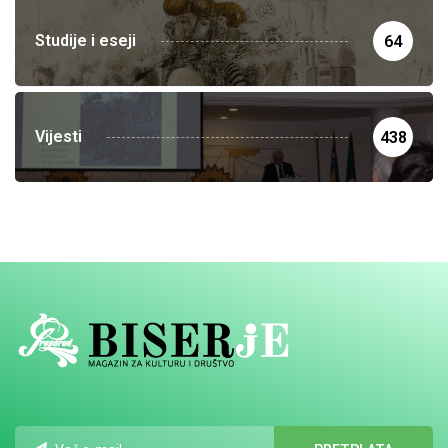
Studije i eseji
64
Vijesti
438