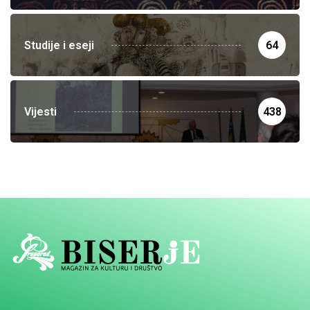
Studije i eseji
64
Vijesti
438