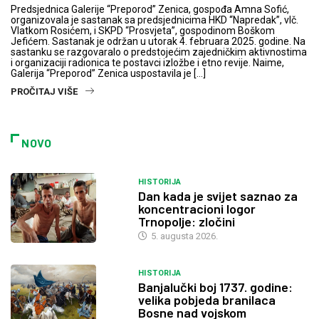
Predsjednica Galerije “Preporod” Zenica, gospođa Amna Sofić,
organizovala je sastanak sa predsjednicima HKD “Napredak”, vlč.
Vlatkom Rosićem, i SKPD “Prosvjeta”, gospodinom Boškom
Jefićem. Sastanak je održan u utorak 4. februara 2025. godine. Na
sastanku se razgovaralo o predstojećim zajedničkim aktivnostima
i organizaciji radionica te postavci izložbe i etno revije. Naime,
Galerija “Preporod” Zenica uspostavila je […]
PROČITAJ VIŠE
NOVO
HISTORIJA
Dan kada je svijet saznao za
koncentracioni logor
Trnopolje: zločini
5. augusta 2026.
HISTORIJA
Banjalučki boj 1737. godine:
velika pobjeda branilaca
Bosne nad vojskom