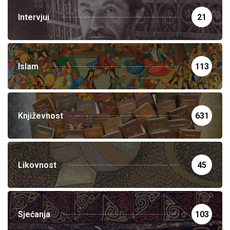
Intervjui
21
Islam
113
Književnost
631
Likovnost
45
Sjećanja
103