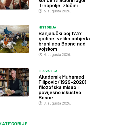
koncentracioni logor
Trnopolje: zločini
5. augusta 2026.
HISTORIJA
Banjalučki boj 1737.
godine: velika pobjeda
branilaca Bosne nad
vojskom
4. augusta 2026.
FILOZOFIJA
Akademik Muhamed
Filipović (1929–2020):
filozofska misao i
povijesno iskustvo
Bosne
3. augusta 2026.
KATEGORIJE