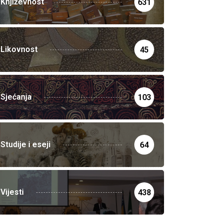
Književnost
631
Likovnost
45
Sjećanja
103
Studije i eseji
64
Vijesti
438