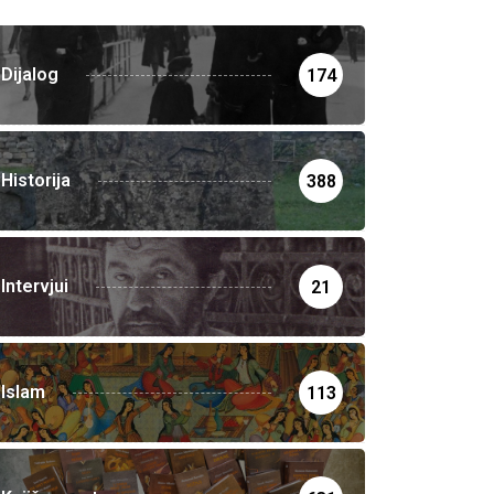
Dijalog
174
Historija
388
Intervjui
21
Islam
113