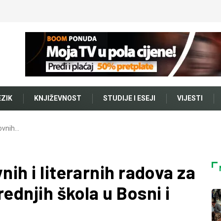
EZIK
KNJIŽEVNOST
STUDIJE I ESEJI
VIJESTI
kovnih…
nih i literarnih radova za
ednjih škola u Bosni i