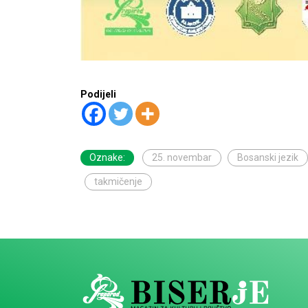
Podijeli
Oznake:
25. novembar
Bosanski jezik
takmičenje