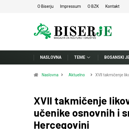
O Biserju
Impressum
O BZK
Kontakt
NASLOVNA
TEME
BOSANSKI J
Naslovna
Aktuelno
XVII takmičenje li
XVII takmičenje likov
učenike osnovnih i sr
Hercegovini