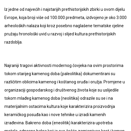
Iz jedne od najvećih i najstarijih prethistorijskih zbirki u ovom dijelu
Evrope, koja broji više od 100.000 predmeta, izdvojeno je oko 3.000
arheoloških nalaza koji kroz posebno naglašene tematske cjeline
pružaju hronološki uvid u razvoj i slijed kultura prethistorijskih
razdoblja.
Najraniji tragovi aktivnosti modernog čovjeka na ovim prostorima
tokom starijeg kamenog doba (paleolitika) dokumentirani su
različitim oblicima kamenog i koštanog oruđa i oružja. Promjene u
organizaciji gospodarskog i društvenog života koje su uslijedile
tokom mlađeg kamenog doba (neolitika) odrazile su se i na
materijalnim ostacima kultura koje karakterizira proizvodnja
keramičkog posuđa kao i nove tehnike u izradi kamenih
izrađevina. Bakreno doba (eneolitik) karakterizira upotreba