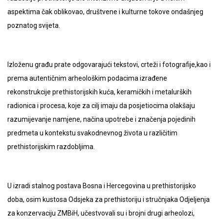
aspektima čak oblikovao, društvene i kulturne tokove ondašnjeg
poznatog svijeta.
Izloženu građu prate odgovarajući tekstovi, crteži i fotografije,kao i
prema autentičnim arheološkim podacima izrađene
rekonstrukcije prethistorijskih kuća, keramičkih i metalurških
radionica i procesa, koje za cilj imaju da posjetiocima olakšaju
razumijevanje namjene, načina upotrebe i značenja pojedinih
predmeta u kontekstu svakodnevnog života u različitim
prethistorijskim razdobljima.
U izradi stalnog postava Bosna i Hercegovina u prethistorijsko
doba, osim kustosa Odsjeka za prethistoriju i stručnjaka Odjeljenja
za konzervaciju ZMBiH, učestvovali su i brojni drugi arheolozi,