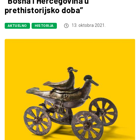
“Bosna i Hercegovina u
prethistorijsko doba”
13. oktobra 2021.
AKTUELNO
HISTORIJA