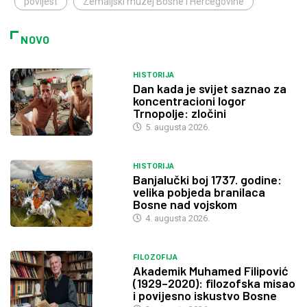
povijest
Zemaljski muzej Bosne i Hercegovine
NOVO
HISTORIJA
Dan kada je svijet saznao za
koncentracioni logor
Trnopolje: zločini
5. augusta 2026.
HISTORIJA
Banjalučki boj 1737. godine:
velika pobjeda branilaca
Bosne nad vojskom
4. augusta 2026.
FILOZOFIJA
Akademik Muhamed Filipović
(1929–2020): filozofska misao
i povijesno iskustvo Bosne