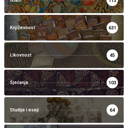
Islam
113
Književnost
631
Likovnost
45
Sjećanja
103
Studije i eseji
64