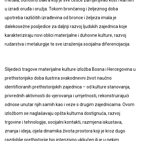
metala, odnosno bakra koji je sve češće zamjenjivao kost i kamen
u izradi oruđa i oružja. Tokom brončanog i željeznog doba
upotreba različitih izrađevina od bronce i željeza imala je
dalekosežne posljedice za daljnji razvoj ljudskih zajednica koje
karakteriziraju novi oblici materijalne i duhovne kulture, razvoj
rudarstva i metalurgije te sve izraženija socijalna diferencijacija.
Slijedeći tragove materijalne kulture izložba Bosna i Hercegovina u
prethistorijsko doba ilustrira svakodnevni život naučno
identificiranih prethistorijskih zajednica – od kulture stanovanja,
privrednih aktivnosti do vjerovanja i umjetnosti, rekonstruirajući
odnose unutar njih samih kao i veze s drugim zajednicama. Ovom
izložbom se naglašavaju opšta kulturna dostignuća, razvoj
trgovine i tehnologije, socijalni kontakti, razmjena iskustava,
znanja i ideja, cijela dinamika života prostora koji je kroz dugo
razdoblje prethistorije bio intenzivno uključen ili je u nekim