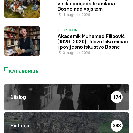
velika pobjeda branilaca
Bosne nad vojskom
4. augusta 2026.
FILOZOFIJA
Akademik Muhamed Filipović
(1929–2020): filozofska misao
i povijesno iskustvo Bosne
3. augusta 2026.
KATEGORIJE
Dijalog
174
Historija
388