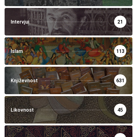
Intervjui
21
Islam
113
Književnost
631
Likovnost
45