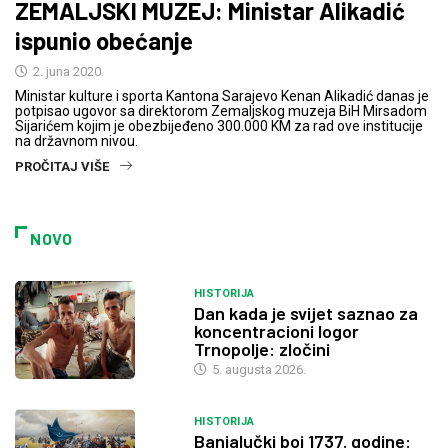
ZEMALJSKI MUZEJ: Ministar Alikadić
ispunio obećanje
2. juna 2020.
Ministar kulture i sporta Kantona Sarajevo Kenan Alikadić danas je
potpisao ugovor sa direktorom Zemaljskog muzeja BiH Mirsadom
Sijarićem kojim je obezbijeđeno 300.000 KM za rad ove institucije
na državnom nivou.
PROČITAJ VIŠE
NOVO
HISTORIJA
Dan kada je svijet saznao za
koncentracioni logor
Trnopolje: zločini
5. augusta 2026.
HISTORIJA
Banjalučki boj 1737. godine: