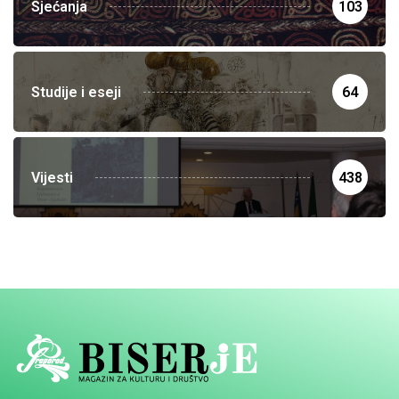
Sjećanja
103
Studije i eseji
64
Vijesti
438