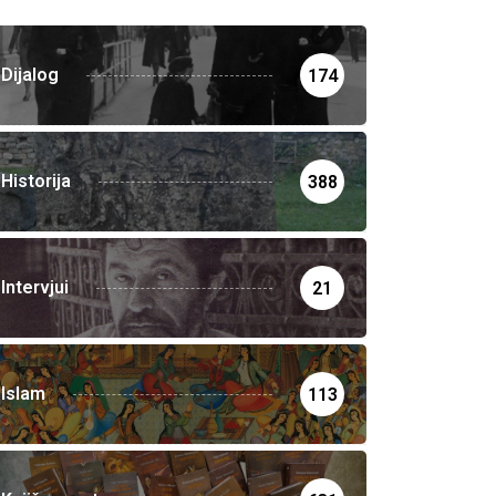
Dijalog
174
Historija
388
Intervjui
21
Islam
113