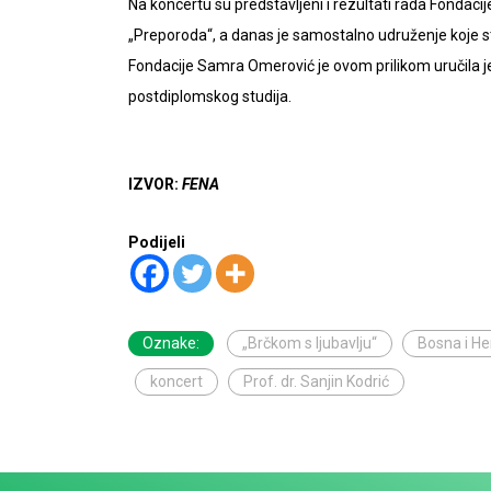
Na koncertu su predstavljeni i rezultati rada Fondacije
„Preporoda“, a danas je samostalno udruženje koje s
Fondacije Samra Omerović je ovom prilikom uručila 
postdiplomskog studija.
IZVOR:
FENA
Podijeli
Oznake:
„Brčkom s ljubavlju“
Bosna i H
koncert
Prof. dr. Sanjin Kodrić