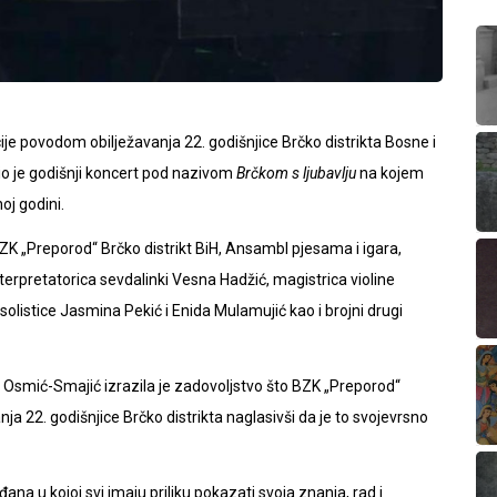
je povodom obilježavanja 22. godišnjice Brčko distrikta Bosne i
čio je godišnji koncert pod nazivom
Brčkom s ljubavlju
na kojem
oj godini.
K „Preporod“ Brčko distrikt BiH, Ansambl pjesama i igara,
nterpretatorica sevdalinki Vesna Hadžić, magistrica violine
solistice Jasmina Pekić i Enida Mulamujić kao i brojni drugi
 Osmić-Smajić izrazila je zadovoljstvo što BZK „Preporod“
nja 22. godišnjice Brčko distrikta naglasivši da je to svojevrsno
ana u kojoj svi imaju priliku pokazati svoja znanja, rad i