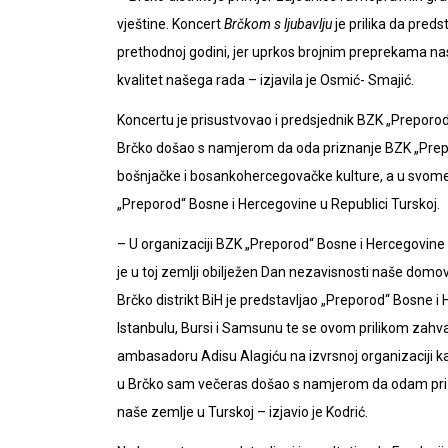
vještine. Koncert
Brčkom s ljubavlju
je prilika da preds
prethodnoj godini, jer uprkos brojnim preprekama na
kvalitet našega rada – izjavila je Osmić- Smajić.
Koncertu je prisustvovao i predsjednik BZK „Preporod“
Brčko došao s namjerom da oda priznanje BZK „Prepor
bošnjačke i bosankohercegovačke kulture, a u svome
„Preporod“ Bosne i Hercegovine u Republici Turskoj.
– U organizaciji BZK „Preporod“ Bosne i Hercegovine
je u toj zemlji obilježen Dan nezavisnosti naše do
Brčko distrikt BiH je predstavljao „Preporod“ Bosne i
Istanbulu, Bursi i Samsunu te se ovom prilikom zahv
ambasadoru Adisu Alagiću na izvrsnoj organizaciji 
u Brčko sam večeras došao s namjerom da odam prizna
naše zemlje u Turskoj – izjavio je Kodrić.