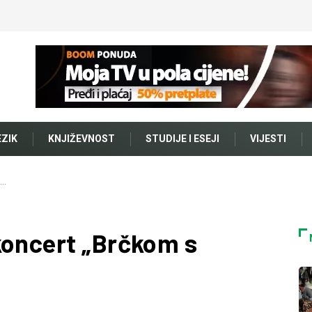
EZIK
KNJIŽEVNOST
STUDIJE I ESEJI
VIJESTI
n…
koncert „Brčkom s