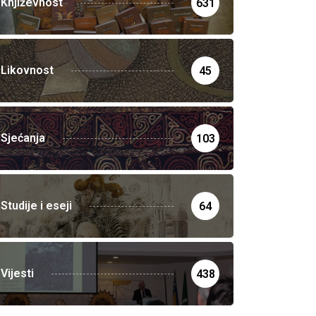
Književnost
631
Likovnost
45
Sjećanja
103
Studije i eseji
64
Vijesti
438