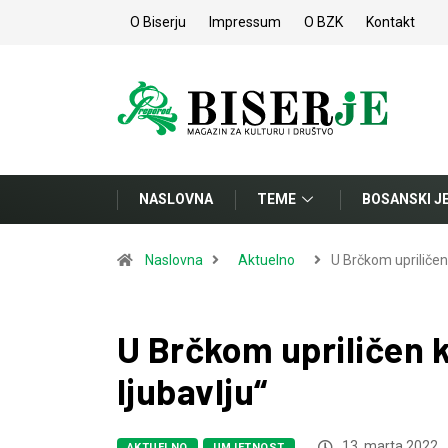
O Biserju
Impressum
O BZK
Kontakt
NASLOVNA
TEME
BOSANSKI J
Naslovna
Aktuelno
U Brčkom upriliče
U Brčkom upriličen 
ljubavlju“
13. marta 2022.
AKTUELNO
UMJETNOST