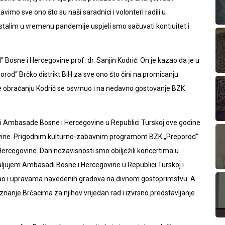
tavimo sve ono što su naši saradnici i volonteri radili u
stalim u vremenu pandemije uspjeli smo sačuvati kontiuitet i
 Bosne i Hercegovine prof. dr. Sanjin Kodrić. On je kazao da je u
od“ Brčko distrikt BiH za sve ono što čini na promicanju
 obraćanju Kodrić se osvrnuo i na nedavno gostovanje BZK
 i Ambasade Bosne i Hercegovine u Republici Turskoj ove godine
movine. Prigodnim kulturno-zabavnim programom BZK „Preporod“
 Hercegovine. Dan nezavisnosti smo obilježili koncertima u
aljujem Ambasadi Bosne i Hercegovine u Republici Turskoj i
kao i upravama navedenih gradova na divnom gostoprimstvu. A
nje Brčacima za njihov vrijedan rad i izvrsno predstavljanje