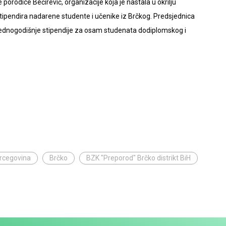
 porodice Bećirević, organizacije koja je nastala u okrilju
tipendira nadarene studente i učenike iz Brčkog. Predsjednica
jednogodišnje stipendije za osam studenata dodiplomskog i
ercegovina
Brčko
BZK "Preporod" Brčko distrikt BiH