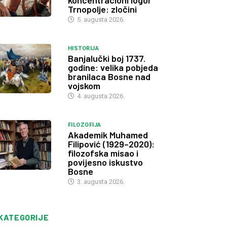
koncentracioni logor
Trnopolje: zločini
5. augusta 2026.
HISTORIJA
Banjalučki boj 1737.
godine: velika pobjeda
branilaca Bosne nad
vojskom
4. augusta 2026.
FILOZOFIJA
Akademik Muhamed
Filipović (1929–2020):
filozofska misao i
povijesno iskustvo
Bosne
3. augusta 2026.
KATEGORIJE