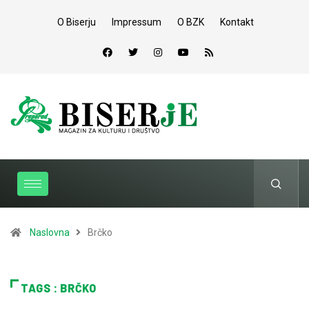
O Biserju
Impressum
O BZK
Kontakt
Naslovna
Brčko
TAGS : BRČKO