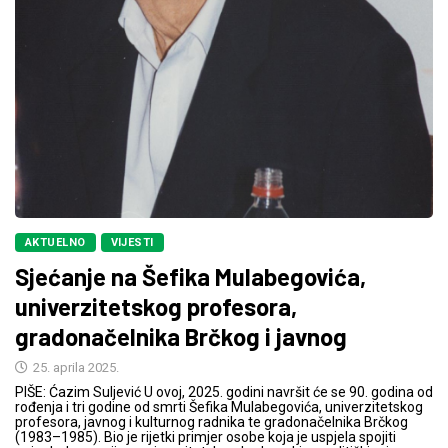
AKTUELNO
VIJESTI
Sjećanje na Šefika Mulabegovića,
univerzitetskog profesora,
gradonačelnika Brčkog i javnog
25. aprila 2025.
PIŠE: Ćazim Suljević U ovoj, 2025. godini navršit će se 90. godina od
rođenja i tri godine od smrti Šefika Mulabegovića, univerzitetskog
profesora, javnog i kulturnog radnika te gradonačelnika Brčkog
(1983–1985). Bio je rijetki primjer osobe koja je uspjela spojiti