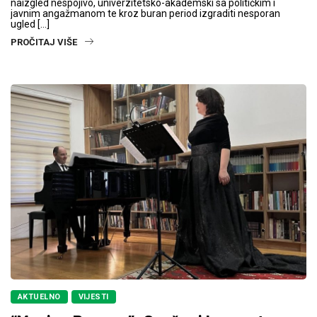
naizgled nespojivo, univerzitetsko-akademski sa političkim i
javnim angažmanom te kroz buran period izgraditi nesporan
ugled […]
PROČITAJ VIŠE
AKTUELNO
VIJESTI