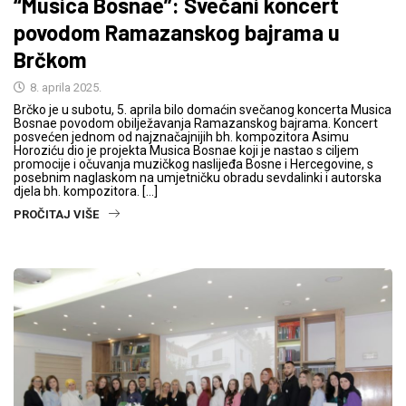
“Musica Bosnae”: Svečani koncert
povodom Ramazanskog bajrama u
Brčkom
8. aprila 2025.
Brčko je u subotu, 5. aprila bilo domaćin svečanog koncerta Musica
Bosnae povodom obilježavanja Ramazanskog bajrama. Koncert
posvećen jednom od najznačajnijih bh. kompozitora Asimu
Horoziću dio je projekta Musica Bosnae koji je nastao s ciljem
promocije i očuvanja muzičkog naslijeđa Bosne i Hercegovine, s
posebnim naglaskom na umjetničku obradu sevdalinki i autorska
djela bh. kompozitora. […]
PROČITAJ VIŠE