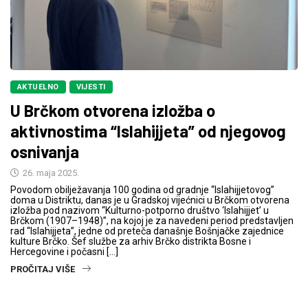
AKTUELNO
VIJESTI
U Brčkom otvorena izložba o
aktivnostima “Islahijjeta” od njegovog
osnivanja
26. maja 2025.
Povodom obilježavanja 100 godina od gradnje “Islahijjetovog”
doma u Distriktu, danas je u Gradskoj vijećnici u Brčkom otvorena
izložba pod nazivom “Kulturno-potporno društvo ‘Islahijjet’ u
Brčkom (1907–1948)”, na kojoj je za navedeni period predstavljen
rad “Islahijjeta”, jedne od preteča današnje Bošnjačke zajednice
kulture Brčko. Šef službe za arhiv Brčko distrikta Bosne i
Hercegovine i počasni […]
PROČITAJ VIŠE