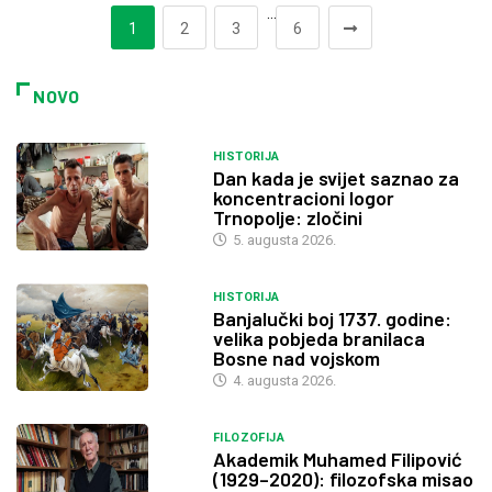
…
1
2
3
6
NOVO
HISTORIJA
Dan kada je svijet saznao za
koncentracioni logor
Trnopolje: zločini
5. augusta 2026.
HISTORIJA
Banjalučki boj 1737. godine:
velika pobjeda branilaca
Bosne nad vojskom
4. augusta 2026.
FILOZOFIJA
Akademik Muhamed Filipović
(1929–2020): filozofska misao