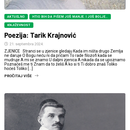
AKTUELNO
HTIO BIH DA PIŠEM JOŠ MANJE. I JOŠ BOLJE…
KNJIŽEVNOST
Poezija: Tarik Krajnović
21. septembra 2024.
ZJENICE Stranci se u zjenice gledaju Kada im ništa drugo Zemlja
ne daruje O Bogu neću ni da pričam To rade filozofi kada se
mudruje A mi se znamo U daljini zjenica A nikada da se upoznamo
Poznaćeš me ti Znam da to želiš A ko si ti Ti dobro znaš Toliko
hoćeš Toliko […]
PROČITAJ VIŠE