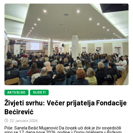
AKTUELNO
VIJESTI
Živjeti svrhu: Večer prijatelja Fondacije
Bećirević
22. januara 2026.
Piše: Sanela Bešić Mujanović Da čovjek uči dok je živ osvjedočili
smo se 17. dana nove 2026. godine u Domu Islahijeta u Brčkom.