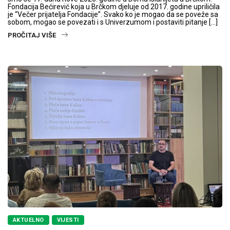
Fondacija Bećirević koja u Brčkom djeluje od 2017. godine upriličila
je “Večer prijatelja Fondacije”. Svako ko je mogao da se poveže sa
sobom, mogao se povezati i s Univerzumom i postaviti pitanje […]
PROČITAJ VIŠE
AKTUELNO
VIJESTI