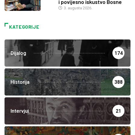
i povijesno iskustvo Bosne
3. augusta 2026.
KATEGORIJE
Dijalog
174
Historija
388
Intervjui
21