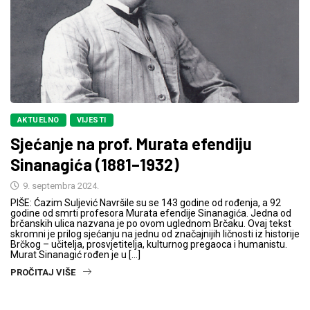
AKTUELNO
VIJESTI
Sjećanje na prof. Murata efendiju
Sinanagića (1881–1932)
9. septembra 2024.
PIŠE: Ćazim Suljević Navršile su se 143 godine od rođenja, a 92
godine od smrti profesora Murata efendije Sinanagića. Jedna od
brčanskih ulica nazvana je po ovom uglednom Brčaku. Ovaj tekst
skromni je prilog sjećanju na jednu od značajnijih ličnosti iz historije
Brčkog – učitelja, prosvjetitelja, kulturnog pregaoca i humanistu.
Murat Sinanagić rođen je u […]
PROČITAJ VIŠE