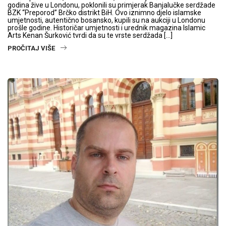
godina žive u Londonu, poklonili su primjerak Banjalučke serdžade
BZK “Preporod” Brčko distrikt BiH. Ovo iznimno djelo islamske
umjetnosti, autentično bosansko, kupili su na aukciji u Londonu
prošle godine. Historičar umjetnosti i urednik magazina Islamic
Arts Kenan Šurković tvrdi da su te vrste serdžada […]
PROČITAJ VIŠE