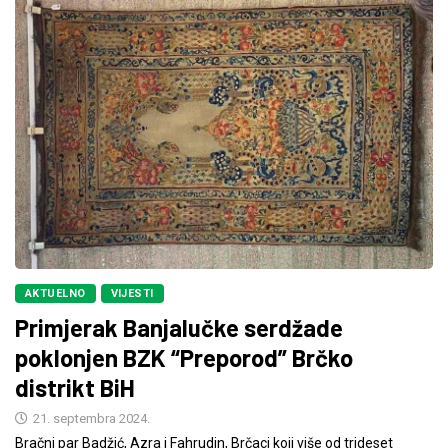
AKTUELNO
VIJESTI
Primjerak Banjalučke serdžade
poklonjen BZK “Preporod” Brčko
distrikt BiH
21. septembra 2024.
Bračni par Badžić, Azra i Fahrudin, Brčaci koji više od trideset