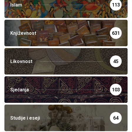
Islam
113
Književnost
631
Likovnost
45
Sjećanja
103
Studije i eseji
64