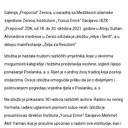
Galerija „Preporod“ Zenica, u saradnji sa Medžlisom islamske
zajednice Zenica, Institutom „Yunuz Emre“ Sarajevo i BZK
„Preporod“ ZDK, od 18. do 20. oktobra 2021. godine u Atriju Sultan-
Ahmedove medrese u Zenici održala je izložbu „Hilye i Šerifi“, a u
sklopu manifestacije „Želja za Resulom“.
Izložba je nastala trudom različitih umjetnika, koje u okvirima
mogućnosti kaligrafije i tezbiha predstavlja osobine, izgled i lijepo
ponašanje Poslanika, a. s. Riječ je o jednoj živoj tradicij koja postoji
stoljećima. Ova je izložba omogućila priliku da se s divljenjem i
poštovanjem pogledaju vrijedna djela o Poslaniku, a. s.
Na izložbi je prikazano 30 radova različitih autora. Radovi su većeg
formata, rađeni uglavnom pismom sulus-nesh. Izložbi je
prisustvovao direktor Instituta „Yunuz Emre“ Sarajevo Mehmet
Akif Yaman, koji je prisutne upoznao s radom ove institucije, kao i