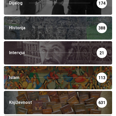
Dijalog
174
Historija
388
Intervjui
21
Islam
113
Književnost
631