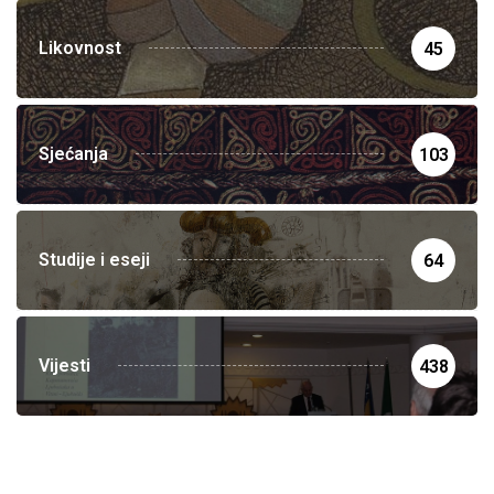
Likovnost
45
Sjećanja
103
Studije i eseji
64
Vijesti
438