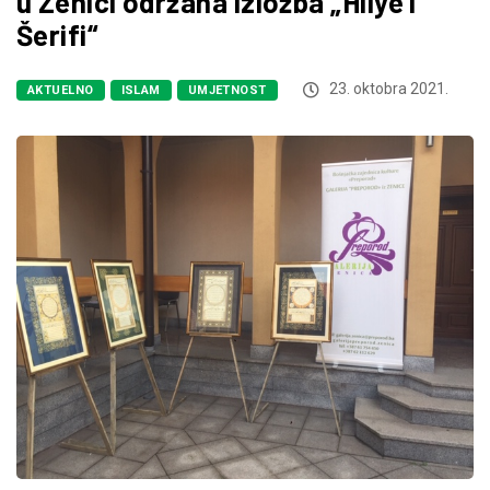
u Zenici održana izložba „Hilye i
Šerifi“
23. oktobra 2021.
AKTUELNO
ISLAM
UMJETNOST