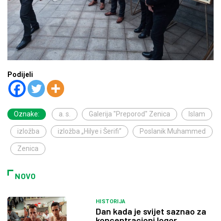
Podijeli
Oznake:
a. s.
Galerija "Preporod" Zenica
Islam
izložba
izložba „Hilye i Šerifi“
Poslanik Muhammed
Zenica
NOVO
HISTORIJA
Dan kada je svijet saznao za
koncentracioni logor