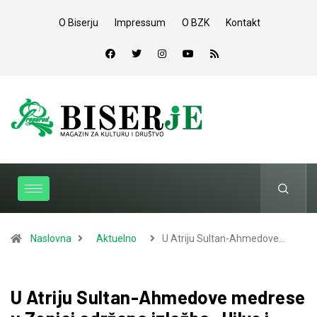
O Biserju
Impressum
O BZK
Kontakt
Naslovna
Aktuelno
U Atriju Sultan-Ahmedove…
U Atriju Sultan-Ahmedove medrese