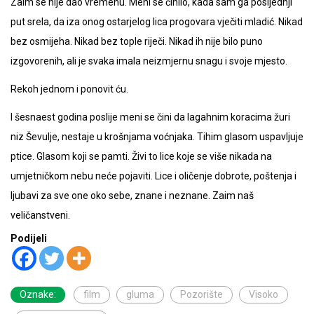
Zaim se nije dao vremenu. Meni se činilo, kada sam ga posljednji
put srela, da iza onog ostarjelog lica progovara vječiti mladić. Nikad
bez osmijeha. Nikad bez tople riječi. Nikad ih nije bilo puno
izgovorenih, ali je svaka imala neizmjernu snagu i svoje mjesto.
Rekoh jednom i ponovit ću.
I šesnaest godina poslije meni se čini da lagahnim koracima žuri
niz Ševulje, nestaje u krošnjama voćnjaka. Tihim glasom uspavljuje
ptice. Glasom koji se pamti. Živi to lice koje se više nikada na
umjetničkom nebu neće pojaviti. Lice i oličenje dobrote, poštenja i
ljubavi za sve one oko sebe, znane i neznane. Zaim naš
veličanstveni.
Podijeli
Oznake:
film
gluma
Pozorište
Visoko