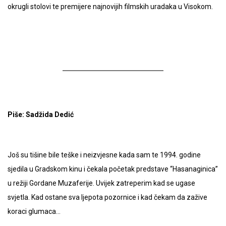
okrugli stolovi te premijere najnovijih filmskih uradaka u Visokom.
Piše: Sadžida Dedić
Još su tišine bile teške i neizvjesne kada sam te 1994. godine
sjedila u Gradskom kinu i čekala početak predstave “Hasanaginica”
u režiji Gordane Muzaferije. Uvijek zatreperim kad se ugase
svjetla. Kad ostane sva ljepota pozornice i kad čekam da zažive
koraci glumaca…