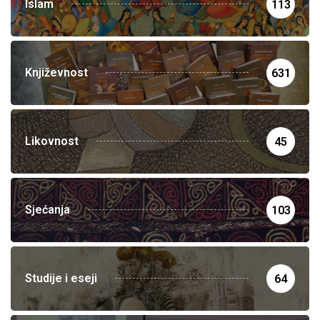
Islam
113
Književnost
631
Likovnost
45
Sjećanja
103
Studije i eseji
64