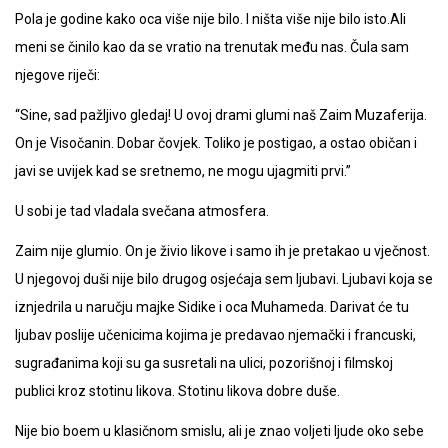
Pola je godine kako oca više nije bilo. I ništa više nije bilo isto.Ali
meni se činilo kao da se vratio na trenutak među nas. Čula sam
njegove riječi:
“Sine, sad pažljivo gledaj! U ovoj drami glumi naš Zaim Muzaferija.
On je Visočanin. Dobar čovjek. Toliko je postigao, a ostao običan i
javi se uvijek kad se sretnemo, ne mogu ujagmiti prvi.”
U sobi je tad vladala svečana atmosfera.
Zaim nije glumio. On je živio likove i samo ih je pretakao u vječnost.
U njegovoj duši nije bilo drugog osjećaja sem ljubavi. Ljubavi koja se
iznjedrila u naručju majke Sidike i oca Muhameda. Darivat će tu
ljubav poslije učenicima kojima je predavao njemački i francuski,
sugrađanima koji su ga susretali na ulici, pozorišnoj i filmskoj
publici kroz stotinu likova. Stotinu likova dobre duše.
Nije bio boem u klasičnom smislu, ali je znao voljeti ljude oko sebe