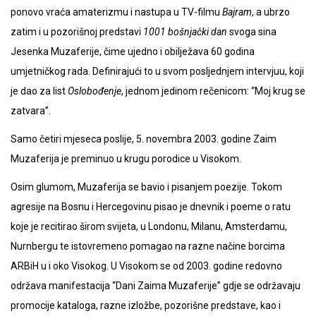
ponovo vraća amaterizmu i nastupa u TV-filmu
Bajram
, a ubrzo
zatim i u pozorišnoj predstavi
1001 bošnjački dan
svoga sina
Jesenka Muzaferije, čime ujedno i obilježava 60 godina
umjetničkog rada. Definirajući to u svom posljednjem intervjuu, koji
je dao za list
Oslobođenje
, jednom jedinom rečenicom: “Moj krug se
zatvara”.
Samo četiri mjeseca poslije, 5. novembra 2003. godine Zaim
Muzaferija je preminuo u krugu porodice u Visokom.
Osim glumom, Muzaferija se bavio i pisanjem poezije. Tokom
agresije na Bosnu i Hercegovinu pisao je dnevnik i poeme o ratu
koje je recitirao širom svijeta, u Londonu, Milanu, Amsterdamu,
Nurnbergu te istovremeno pomagao na razne načine borcima
ARBiH u i oko Visokog. U Visokom se od 2003. godine redovno
održava manifestacija “Dani Zaima Muzaferije” gdje se održavaju
promocije kataloga, razne izložbe, pozorišne predstave, kao i