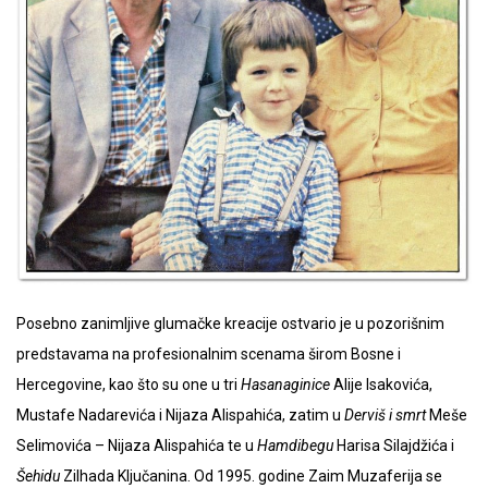
Posebno zanimljive glumačke kreacije ostvario je u pozorišnim
predstavama na profesionalnim scenama širom Bosne i
Hercegovine, kao što su one u tri
Hasanaginice
Alije Isakovića,
Mustafe Nadarevića i Nijaza Alispahića, zatim u
Derviš i smrt
Meše
Selimovića – Nijaza Alispahića te u
Hamdibegu
Harisa Silajdžića i
Šehidu
Zilhada Ključanina. Od 1995. godine Zaim Muzaferija se