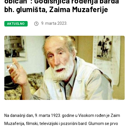
običan“: Godišnjica rođenja barda
bh. glumišta, Zaima Muzaferije
9. marta 2023.
AKTUELNO
Na današnji dan, 9. marta 1923. godine u Visokom rođen je Zaim
Muzaferija, filmski, televizijski i pozorišni bard. Glumom se prvo