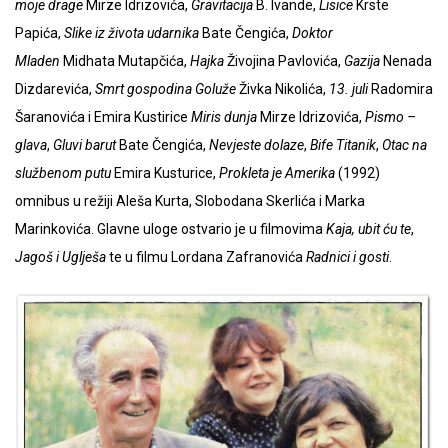
moje drage
Mirze Idrizovića,
Gravitacija
B. Ivande,
Lisice
Krste
Papića,
Slike iz života udarnika
Bate Čengića,
Doktor
Mladen
Midhata Mutapčića,
Hajka
Živojina Pavlovića,
Gazija
Nenada
Dizdarevića,
Smrt gospodina Goluže
Živka Nikolića,
13. juli
Radomira
Šaranovića i Emira Kustirice
Miris dunja
Mirze Idrizovića,
Pismo –
glava
,
Gluvi barut
Bate Čengića,
Nevjeste dolaze
,
Bife Titanik
,
Otac na
službenom putu
Emira Kusturice,
Prokleta je Amerika
(1992)
omnibus u režiji Aleša Kurta, Slobodana Skerlića i Marka
Marinkovića. Glavne uloge ostvario je u filmovima
Kaja, ubit ću te
,
Jagoš i Uglješa
te u filmu Lordana Zafranovića
Radnici i gosti
.