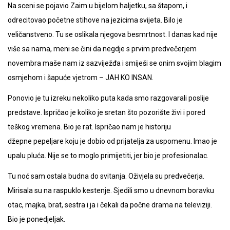
Na sceni se pojavio Zaim u bijelom haljetku, sa štapom, i
odrecitovao početne stihove na jezicima svijeta. Bilo je
veličanstveno. Tu se oslikala njegova besmrtnost. I danas kad nije
više sa nama, meni se čini da negdje s prvim predvečerjem
novembra maše nam iz sazviježđa i smiješi se onim svojim blagim
osmjehom i šapuće vjetrom – JAH KO INSAN.
Ponovio je tu izreku nekoliko puta kada smo razgovarali poslije
predstave. Ispričao je koliko je sretan što pozorište živi i pored
teškog vremena. Bio je rat. Ispričao nam je historiju
džepne pepeljare koju je dobio od prijatelja za uspomenu. Imao je
upalu pluća. Nije se to moglo primijetiti, jer bio je profesionalac.
Tu noć sam ostala budna do svitanja. Oživjela su predvečerja.
Mirisala su na raspuklo kestenje. Sjedili smo u dnevnom boravku
otac, majka, brat, sestra i ja i čekali da počne drama na televiziji.
Bio je ponedjeljak.