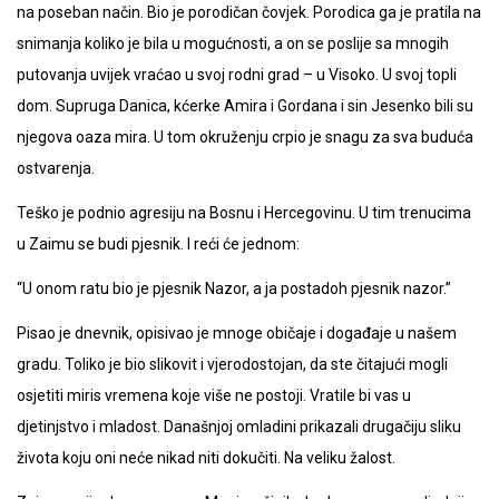
na poseban način. Bio je porodičan čovjek. Porodica ga je pratila na
snimanja koliko je bila u mogućnosti, a on se poslije sa mnogih
putovanja uvijek vraćao u svoj rodni grad – u Visoko. U svoj topli
dom. Supruga Danica, kćerke Amira i Gordana i sin Jesenko bili su
njegova oaza mira. U tom okruženju crpio je snagu za sva buduća
ostvarenja.
Teško je podnio agresiju na Bosnu i Hercegovinu. U tim trenucima
u Zaimu se budi pjesnik. I reći će jednom:
“U onom ratu bio je pjesnik Nazor, a ja postadoh pjesnik nazor.”
Pisao je dnevnik, opisivao je mnoge običaje i događaje u našem
gradu. Toliko je bio slikovit i vjerodostojan, da ste čitajući mogli
osjetiti miris vremena koje više ne postoji. Vratile bi vas u
djetinjstvo i mladost. Današnjoj omladini prikazali drugačiju sliku
života koju oni neće nikad niti dokučiti. Na veliku žalost.