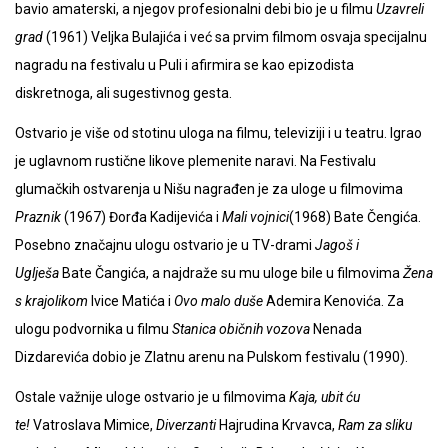
bavio amaterski, a njegov profesionalni debi bio je u filmu
Uzavreli
grad
(1961) Veljka Bulajića i već sa prvim filmom osvaja specijalnu
nagradu na festivalu u Puli i afirmira se kao epizodista
diskretnoga, ali sugestivnog gesta.
Ostvario je više od stotinu uloga na filmu, televiziji i u teatru. Igrao
je uglavnom rustične likove plemenite naravi. Na Festivalu
glumačkih ostvarenja u Nišu nagrađen je za uloge u filmovima
Praznik
(1967) Đorđa Kadijevića i
Mali vojnici
(1968) Bate Čengića.
Posebno značajnu ulogu ostvario je u TV-drami
Jagoš i
Uglješa
Bate Čangića, a najdraže su mu uloge bile u filmovima
Žena
s krajolikom
Ivice Matića i
Ovo malo duše
Ademira Kenovića. Za
ulogu podvornika u filmu
Stanica običnih vozova
Nenada
Dizdarevića dobio je Zlatnu arenu na Pulskom festivalu (1990).
Ostale važnije uloge ostvario je u filmovima
Kaja, ubit ću
te!
Vatroslava Mimice,
Diverzanti
Hajrudina Krvavca,
Ram za sliku