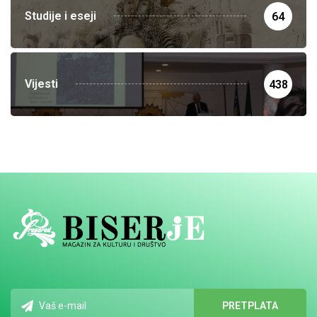
Studije i eseji
64
Vijesti
438