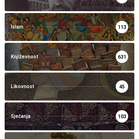
Islam
113
Književnost
631
Likovnost
45
Sjećanja
103