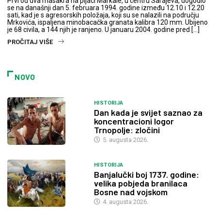
Prvi od dva masakra na pijaci Markale, u centru Sarajeva, dogodio
se na današnji dan 5. februara 1994. godine između 12.10 i 12.20
sati, kad je s agresorskih položaja, koji su se nalazili na području
Mrkovića, ispaljena minobacačka granata kalibra 120 mm. Ubijeno
je 68 civila, a 144 njih je ranjeno. U januaru 2004. godine pred […]
PROČITAJ VIŠE
NOVO
HISTORIJA
Dan kada je svijet saznao za
koncentracioni logor
Trnopolje: zločini
5. augusta 2026.
HISTORIJA
Banjalučki boj 1737. godine:
velika pobjeda branilaca
Bosne nad vojskom
4. augusta 2026.