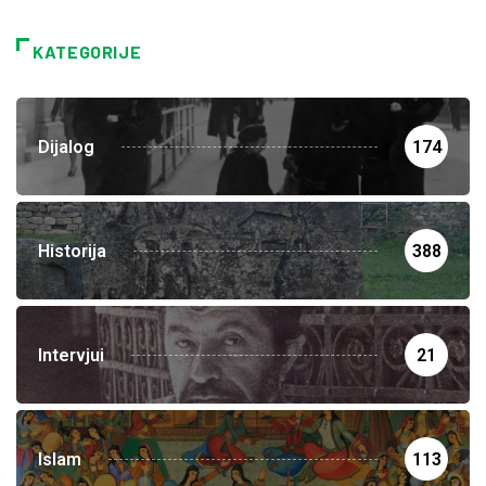
KATEGORIJE
Dijalog
174
Historija
388
Intervjui
21
Islam
113