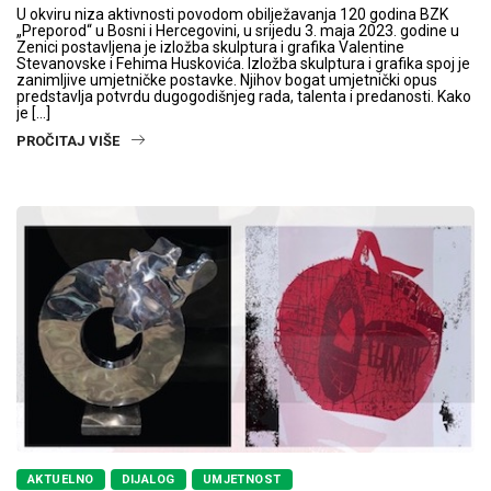
U okviru niza aktivnosti povodom obilježavanja 120 godina BZK
„Preporod“ u Bosni i Hercegovini, u srijedu 3. maja 2023. godine u
Zenici postavljena je izložba skulptura i grafika Valentine
Stevanovske i Fehima Huskovića. Izložba skulptura i grafika spoj je
zanimljive umjetničke postavke. Njihov bogat umjetnički opus
predstavlja potvrdu dugogodišnjeg rada, talenta i predanosti. Kako
je […]
PROČITAJ VIŠE
AKTUELNO
DIJALOG
UMJETNOST