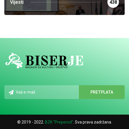
Vijesti
438
© 2019 - 2022.
BZK "Preporod"
. Sva prava zadržana.