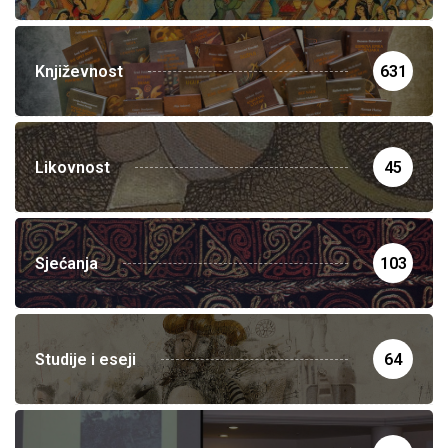
Književnost
631
Likovnost
45
Sjećanja
103
Studije i eseji
64