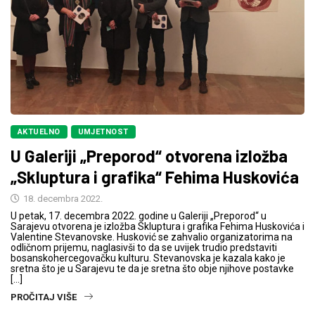
AKTUELNO
UMJETNOST
U Galeriji „Preporod“ otvorena izložba
„Skluptura i grafika“ Fehima Huskovića
18. decembra 2022.
U petak, 17. decembra 2022. godine u Galeriji „Preporod“ u
Sarajevu otvorena je izložba Skluptura i grafika Fehima Huskovića i
Valentine Stevanovske. Husković se zahvalio organizatorima na
odličnom prijemu, naglasivši to da se uvijek trudio predstaviti
bosanskohercegovačku kulturu. Stevanovska je kazala kako je
sretna što je u Sarajevu te da je sretna što obje njihove postavke
[…]
PROČITAJ VIŠE