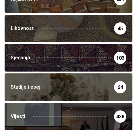
Likovnost
45
Sjećanja
103
Studije i eseji
64
Vijesti
438