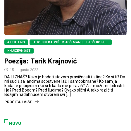
AKTUELNO
HTIO BIH DA PIŠEM JOŠ MANJE. I JOŠ BOLJE…
KNJIŽEVNOST
Poezija: Tarik Krajnović
15. augusta 2022.
DA LI ZNAŠ? Kako je hodati stazom pravičnosti i istine? Ko si ti? Da
mi sudiš sa lancima sopstvene laži i samoobmane? Ko sam ja
kada te pobijedim i ko si ti kada me poraziš? Zar možemo biti isti ti
i ja? Pred Bogom? Pred ljudima? Ovako slični A tako različiti
Božijim nadahnućem stvoreni svi […]
PROČITAJ VIŠE
NOVO