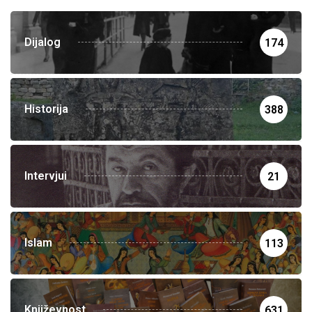
Dijalog
174
Historija
388
Intervjui
21
Islam
113
Književnost
631