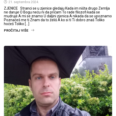
21. septembra 2024.
ZJENICE Stranci se u zjenice gledaju Kada im ništa drugo Zemlja
ne daruje O Bogu neću ni da pričam To rade filozofi kada se
mudruje A mi se znamo U daljini zjenica A nikada da se upoznamo
Poznaćeš me ti Znam da to želiš A ko si ti Ti dobro znaš Toliko
hoćeš Toliko […]
PROČITAJ VIŠE