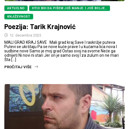
AKTUELNO
HTIO BIH DA PIŠEM JOŠ MANJE. I JOŠ BOLJE…
KNJIŽEVNOST
Poezija: Tarik Krajnović
12. decembra 2023.
MALI GRAD KRAJ SAVE Mali grad kraj Save I raskrižje puteva
Putevi se ukrštaju Pa se nove kuće prave I u kućama lica nova I
sudbine nove Samo je moj grad Ostao svoj na svome Neće ga
odnijeti Ni novi ni stari Jer on je samo svoj I za zulum on ne mari
Šta […]
PROČITAJ VIŠE