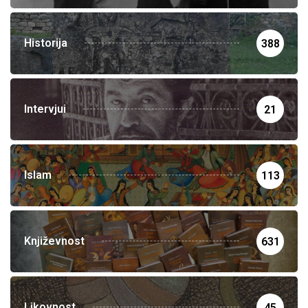
Historija
388
Intervjui
21
Islam
113
Književnost
631
Likovnost
45