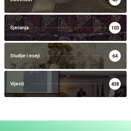
Sjećanja
103
Studije i eseji
64
Vijesti
438