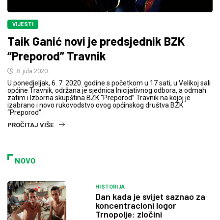
VIJESTI
Taik Ganić novi je predsjednik BZK
“Preporod” Travnik
8. jula 2020.
U ponedjeljak, 6. 7. 2020. godine s početkom u 17 sati, u Velikoj sali
općine Travnik, održana je sjednica Inicijativnog odbora, a odmah
zatim i Izborna skupština BZK “Preporod” Travnik na kojoj je
izabrano i novo rukovodstvo ovog općinskog društva BZK
“Preporod”.
PROČITAJ VIŠE
NOVO
HISTORIJA
Dan kada je svijet saznao za
koncentracioni logor
Trnopolje: zločini