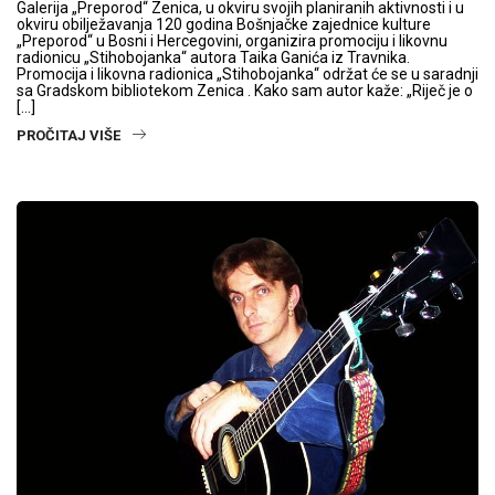
Galerija „Preporod“ Zenica, u okviru svojih planiranih aktivnosti i u
okviru obilježavanja 120 godina Bošnjačke zajednice kulture
„Preporod“ u Bosni i Hercegovini, organizira promociju i likovnu
radionicu „Stihobojanka“ autora Taika Ganića iz Travnika.
Promocija i likovna radionica „Stihobojanka“ održat će se u saradnji
sa Gradskom bibliotekom Zenica . Kako sam autor kaže: „Riječ je o
[…]
PROČITAJ VIŠE