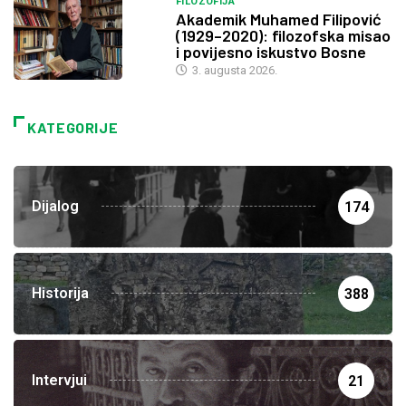
FILOZOFIJA
Akademik Muhamed Filipović
(1929–2020): filozofska misao
i povijesno iskustvo Bosne
3. augusta 2026.
KATEGORIJE
Dijalog
174
Historija
388
Intervjui
21