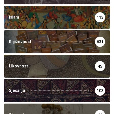
Islam
113
Književnost
631
Likovnost
45
Sjećanja
103