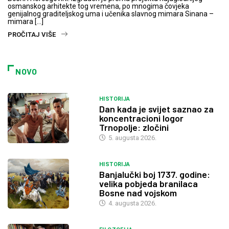
osmanskog arhitekte tog vremena, po mnogima čovjeka
genijalnog graditeljskog uma i učenika slavnog mimara Sinana –
mimara […]
PROČITAJ VIŠE
NOVO
HISTORIJA
Dan kada je svijet saznao za
koncentracioni logor
Trnopolje: zločini
5. augusta 2026.
HISTORIJA
Banjalučki boj 1737. godine:
velika pobjeda branilaca
Bosne nad vojskom
4. augusta 2026.