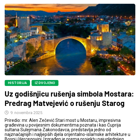
HISTORIJA
IZDVOJENO
Uz godišnjicu rušenja simbola Mostara:
Predrag Matvejević o rušenju Starog
9. novembra 2025.
Priredio: mr. Alen Zečević Stari most u Mostaru, impresivna
građevina u povijesnim dokumentima poznata i kao Ćuprija
sultana Sulejmana Zakonodavca, predstavlja jedno od
najznačajnijih i najljepših djela orijentalno-islamske arhitekture u
Bosni i Hercegovini. Izgrađen je prema projektu najuglednijeg