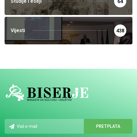
Studije i eseji
64
Vijesti
438