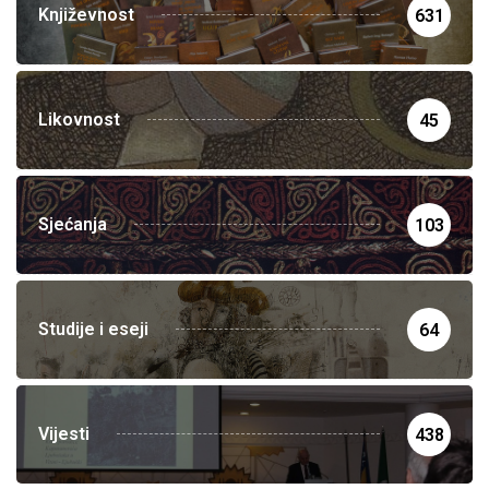
Književnost
631
Likovnost
45
Sjećanja
103
Studije i eseji
64
Vijesti
438