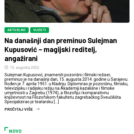
AKTUELNO
VIJESTI
Na današnji dan preminuo Sulejman
Kupusović – magijski reditelj,
angažirani
15. augusta 2022.
Sulejman Kupusović, znameniti pozorišni i filmski režiser,
preminuo je na današnji dan, 15. augusta 2014. godine u Sarajevu.
Rođen je 7. aprila 1951. u Kladnju. Diplomirao je pozorišnu, filmsku,
televizijsku i radijsku režiju na Akademiji kazališne i filmske
umjetnosti u Zagrebu (1974), a filozofiju i komparativnu
književnost na Filozofskom fakultetu zagrebačkog Sveučilišta.
Specijalizirao je teatarsku […]
PROČITAJ VIŠE
NOVO