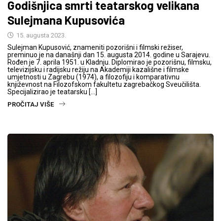
Godišnjica smrti teatarskog velikana
Sulejmana Kupusovića
15. augusta 2023.
Sulejman Kupusović, znameniti pozorišni i filmski režiser,
preminuo je na današnji dan 15. augusta 2014. godine u Sarajevu.
Rođen je 7. aprila 1951. u Kladnju. Diplomirao je pozorišnu, filmsku,
televizijsku i radijsku režiju na Akademiji kazališne i filmske
umjetnosti u Zagrebu (1974), a filozofiju i komparativnu
književnost na Filozofskom fakultetu zagrebačkog Sveučilišta.
Specijalizirao je teatarsku […]
PROČITAJ VIŠE