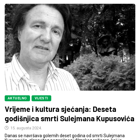
AKTUELNO
VIJESTI
Vrijeme i kultura sjećanja: Deseta
godišnjica smrti Sulejmana Kupusovića
15. augusta 2024.
Danas se navršava golemih deset godina od smrti Sulejmana