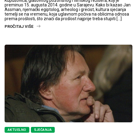
Kupusovića, glasovitog pozorišnog i filmskog režisera, koji je
preminuo 15. augusta 2014. godine u Sarajevu. Kako bi kazao Jan
Assman, njemački egiptolog, arheolog i grecist, kultura sjećanja
temelji se na vremenu, koja uglavnom počiva na oblicima odnosa
prema prošlosti, što znači da prošlost najprije treba stupiti […]
PROČITAJ VIŠE
AKTUELNO
SJEĆANJA