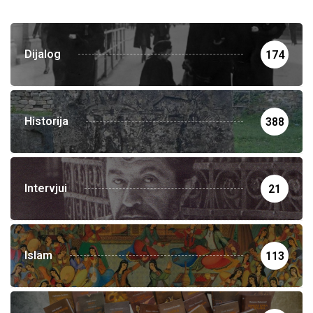
Dijalog
174
Historija
388
Intervjui
21
Islam
113