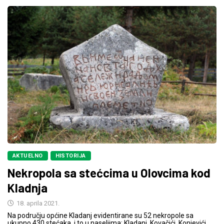
AKTUELNO
HISTORIJA
Nekropola sa stećcima u Olovcima kod
Kladnja
18. aprila 2021.
Na području općine Kladanj evidentirane su 52 nekropole sa
ukupno 430 stećaka, i to u naseljima: Kladanj, Kovačići, Konjevići,