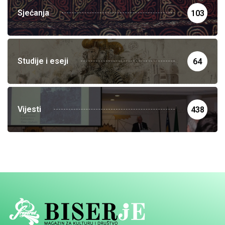
Sjećanja
103
Studije i eseji
64
Vijesti
438