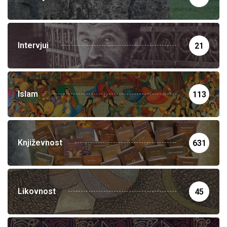
Intervjui
21
Islam
113
Književnost
631
Likovnost
45