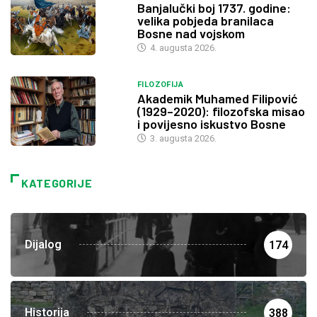
Banjalučki boj 1737. godine:
velika pobjeda branilaca
Bosne nad vojskom
4. augusta 2026.
FILOZOFIJA
Akademik Muhamed Filipović
(1929–2020): filozofska misao
i povijesno iskustvo Bosne
3. augusta 2026.
KATEGORIJE
Dijalog
174
Historija
388