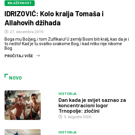
KNJIŽEVNOST
IDRIZOVIĆ: Kolo kralja Tomaša i
Allahovih džihada
27. decembra 2019.
Boga mu Božjeg, i tom Zulfikaru! U zemlji Bosni biti kralj, kao da je i
to nešto! Kad je tu svatko svakome Bog, i kad nitko nije nikome
Bog.
PROČITAJ VIŠE
NOVO
HISTORIJA
Dan kada je svijet saznao za
koncentracioni logor
Trnopolje: zločini
5. augusta 2026.
HISTORIJA