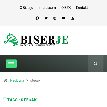
O Biserju
Impressum
O BZK
Kontakt
Naslovna
stećak
TAGS : STEĆAK