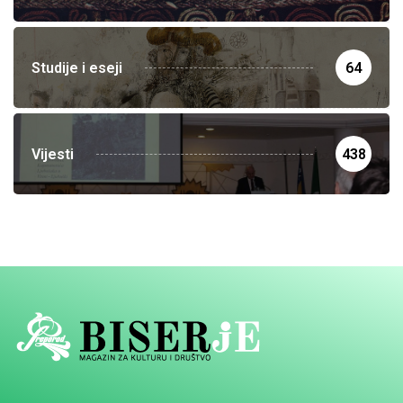
Studije i eseji
64
Vijesti
438