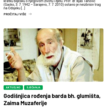
kratku bilješku o njegovom životu i djelu. Prof. dr. Ilijas Tanović
(Gacko, 3. 7. 1942 – Sarajevo, 7. 7. 2010) ostavio je neizbrisiv trag
na Odsjeku […]
PROČITAJ VIŠE
AKTUELNO
SJEĆANJA
Godišnjica rođenja barda bh. glumišta,
Zaima Muzaferije