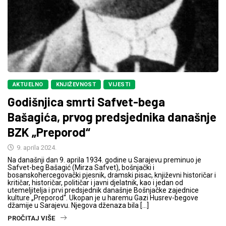
AKTUELNO
KNJIŽEVNOST
VIJESTI
Godišnjica smrti Safvet-bega
Bašagića, prvog predsjednika današnje
BZK „Preporod“
9. aprila 2024.
Na današnji dan 9. aprila 1934. godine u Sarajevu preminuo je
Safvet-beg Bašagić (Mirza Safvet), bošnjački i
bosanskohercegovački pjesnik, dramski pisac, književni historičar i
kritičar, historičar, političar i javni djelatnik, kao i jedan od
utemeljitelja i prvi predsjednik današnje Bošnjačke zajednice
kulture „Preporod“. Ukopan je u haremu Gazi Husrev-begove
džamije u Sarajevu. Njegova dženaza bila […]
PROČITAJ VIŠE