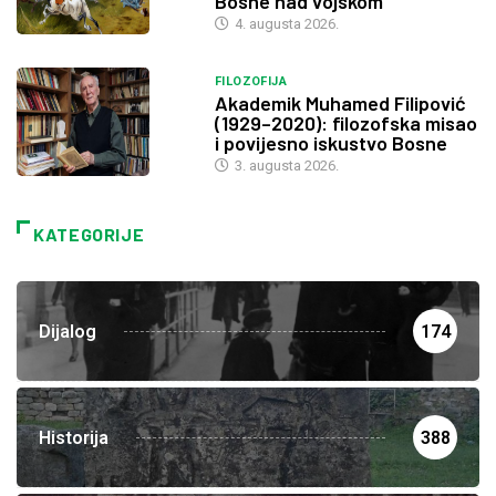
Bosne nad vojskom
4. augusta 2026.
FILOZOFIJA
Akademik Muhamed Filipović
(1929–2020): filozofska misao
i povijesno iskustvo Bosne
3. augusta 2026.
KATEGORIJE
Dijalog
174
Historija
388