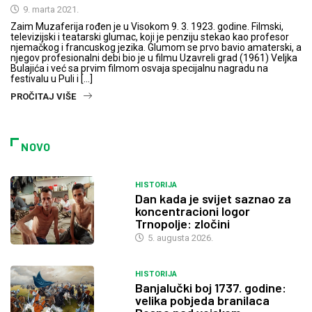
9. marta 2021.
Zaim Muzaferija rođen je u Visokom 9. 3. 1923. godine. Filmski,
televizijski i teatarski glumac, koji je penziju stekao kao profesor
njemačkog i francuskog jezika. Glumom se prvo bavio amaterski, a
njegov profesionalni debi bio je u filmu Uzavreli grad (1961) Veljka
Bulajića i već sa prvim filmom osvaja specijalnu nagradu na
festivalu u Puli i […]
PROČITAJ VIŠE
NOVO
HISTORIJA
Dan kada je svijet saznao za
koncentracioni logor
Trnopolje: zločini
5. augusta 2026.
HISTORIJA
Banjalučki boj 1737. godine:
velika pobjeda branilaca