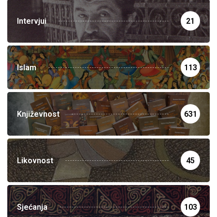
Intervjui
21
Islam
113
Književnost
631
Likovnost
45
Sjećanja
103