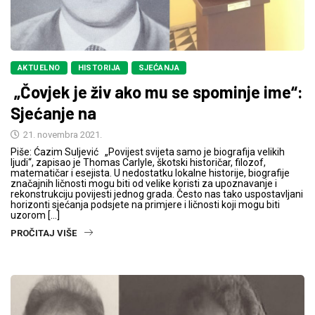
AKTUELNO
HISTORIJA
SJEĆANJA
„Čovjek je živ ako mu se spominje ime“:
Sjećanje na
21. novembra 2021.
Piše: Ćazim Suljević „Povijest svijeta samo je biografija velikih
ljudi“, zapisao je Thomas Carlyle, škotski historičar, filozof,
matematičar i esejista. U nedostatku lokalne historije, biografije
značajnih ličnosti mogu biti od velike koristi za upoznavanje i
rekonstrukciju povijesti jednog grada. Često nas tako uspostavljani
horizonti sjećanja podsjete na primjere i ličnosti koji mogu biti
uzorom […]
PROČITAJ VIŠE