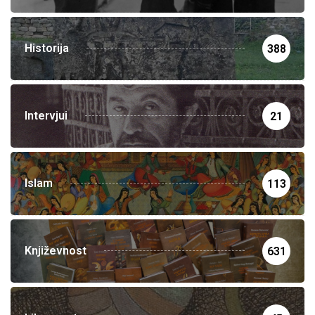
Historija
388
Intervjui
21
Islam
113
Književnost
631