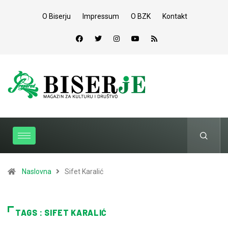
O Biserju
Impressum
O BZK
Kontakt
Naslovna
Sifet Karalić
TAGS : SIFET KARALIĆ