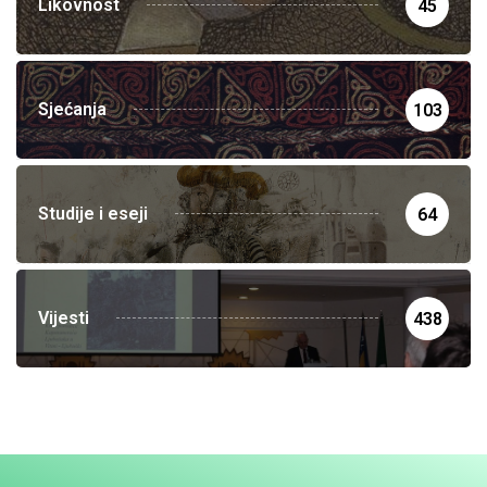
Likovnost
45
Sjećanja
103
Studije i eseji
64
Vijesti
438