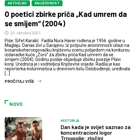
AKTUELNO
KNJIŽEVNOST
O poetici zbirke priča „Kad umrem da
se smijem“ (2004)
23. oktobra 2021.
Piše: Sifet Karalić Fadila Nura Haver rođena je 1956. godine u
Maglaju. Danas živi u Sarajevu. Iz potpune anonimnosti izlazi na
bosanskohercegovačku književnu scenu pobjedom na konkursu
izdavačke kuće „Zoro“ za zbirku priča Kad umrem da se
smijem (2004). Godinu poslije objavljuje zbirku poezije Plavi
konji. Urednica je i voditeljica Književne srijede. Radila je kao
reporterka-kolumnistica u dnevnom listu Oslobođenje, uređivala
[…]
PROČITAJ VIŠE
NOVO
HISTORIJA
Dan kada je svijet saznao za
koncentracioni logor
Trnopolje: zločini