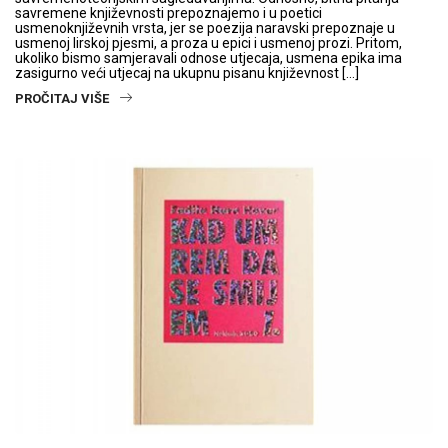
savremene književnosti prepoznajemo i u poetici
usmenoknjiževnih vrsta, jer se poezija naravski prepoznaje u
usmenoj lirskoj pjesmi, a proza u epici i usmenoj prozi. Pritom,
ukoliko bismo samjeravali odnose utjecaja, usmena epika ima
zasigurno veći utjecaj na ukupnu pisanu književnost […]
PROČITAJ VIŠE