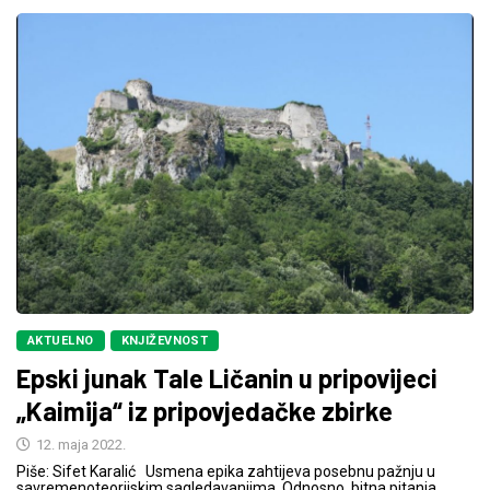
AKTUELNO
KNJIŽEVNOST
Epski junak Tale Ličanin u pripovijeci
„Kaimija“ iz pripovjedačke zbirke
12. maja 2022.
Piše: Sifet Karalić Usmena epika zahtijeva posebnu pažnju u
savremenoteorijskim sagledavanjima. Odnosno, bitna pitanja