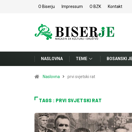
O Biserju
Impressum
O BZK
Kontakt
NASLOVNA
TEME
BOSANSKI J
Naslovna
prvi svjetski rat
TAGS : PRVI SVJETSKI RAT