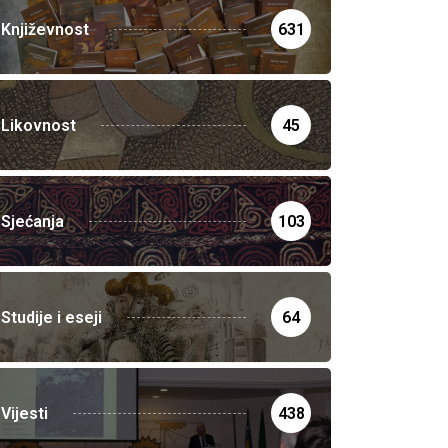
Književnost
631
Likovnost
45
Sjećanja
103
Studije i eseji
64
Vijesti
438