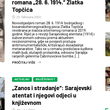
romana „28. 6. 1914.“ Zlatka
Topčića
22. februara 2022.
Novoobjavljeni roman 28. 6. 1914. bošnjačkog i
bosanskohercegovačkog pisca Zlatka Topčića
revidirana je inačica istoimenog romana iz 2019.
godine. Riječ je o reviziji Sarajevskog atentata (1914) i
subverzivnom odnosu prema aktuelnim
revizionizmima, gdje se povijesti pristupa
antimonumentalistički, kritizirajući dosadašnje
metanarative. Tako se u romanu predočava sudbina
malih ljudi, slučajnih prolaznika, odnosno Sarajlija
ranjenih gelerima Čabrinovićeve bombe; […]
PROČITAJ VIŠE
AKTUELNO
KNJIŽEVNOST
„Zanos i stradanje“: Sarajevski
atentat i njegovi odjeci u
književnom