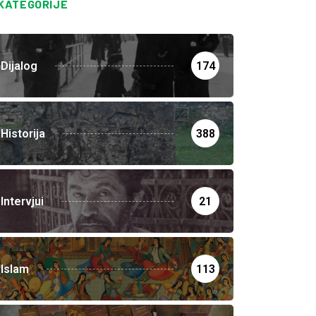
KATEGORIJE
Dijalog
174
Historija
388
Intervjui
21
Islam
113