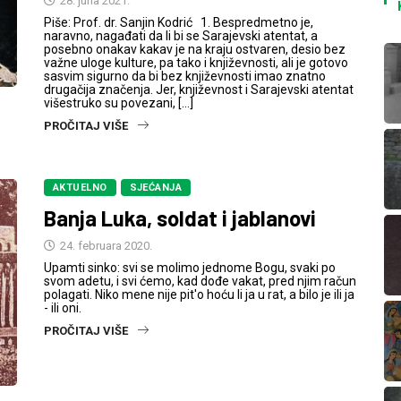
28. juna 2021.
Piše: Prof. dr. Sanjin Kodrić 1. Bespredmetno je,
naravno, nagađati da li bi se Sarajevski atentat, a
posebno onakav kakav je na kraju ostvaren, desio bez
važne uloge kulture, pa tako i književnosti, ali je gotovo
sasvim sigurno da bi bez književnosti imao znatno
drugačija značenja. Jer, književnost i Sarajevski atentat
višestruko su povezani, […]
PROČITAJ VIŠE
AKTUELNO
SJEĆANJA
Banja Luka, soldat i jablanovi
24. februara 2020.
Upamti sinko: svi se molimo jednome Bogu, svaki po
svom adetu, i svi ćemo, kad dođe vakat, pred njim račun
polagati. Niko mene nije pit'o hoću li ja u rat, a bilo je ili ja
- ili oni.
PROČITAJ VIŠE