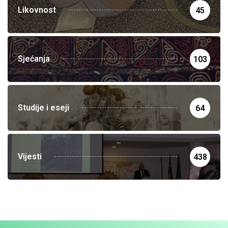
Likovnost
45
Sjećanja
103
Studije i eseji
64
Vijesti
438