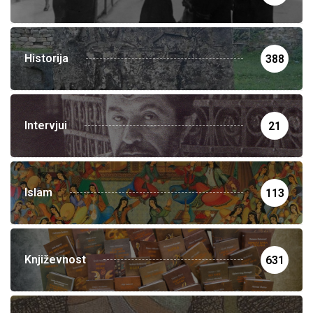
Historija
388
Intervjui
21
Islam
113
Književnost
631