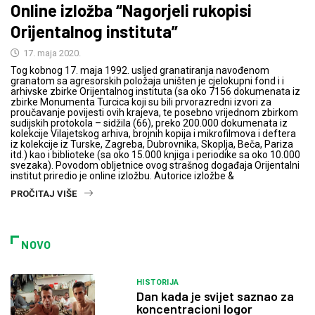
Online izložba “Nagorjeli rukopisi
Orijentalnog instituta”
17. maja 2020.
Tog kobnog 17. maja 1992. usljed granatiranja navođenom
granatom sa agresorskih položaja uništen je cjelokupni fond i i
arhivske zbirke Orijentalnog instituta (sa oko 7156 dokumenata iz
zbirke Monumenta Turcica koji su bili prvorazredni izvori za
proučavanje povijesti ovih krajeva, te posebno vrijednom zbirkom
sudijskih protokola – sidžila (66), preko 200.000 dokumenata iz
kolekcije Vilajetskog arhiva, brojnih kopija i mikrofilmova i deftera
iz kolekcije iz Turske, Zagreba, Dubrovnika, Skoplja, Beča, Pariza
itd.) kao i biblioteke (sa oko 15.000 knjiga i periodike sa oko 10.000
svezaka). Povodom obljetnice ovog strašnog događaja Orijentalni
institut priredio je online izložbu. Autorice izložbe &
PROČITAJ VIŠE
NOVO
HISTORIJA
Dan kada je svijet saznao za
koncentracioni logor