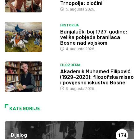
Trnopolje: zločini
5. augusta 2026.
HISTORIJA
Banjalučki boj 1737. godine:
velika pobjeda branilaca
Bosne nad vojskom
4. augusta 2026.
FILOZOFIJA
Akademik Muhamed Filipović
(1929–2020): filozofska misao
i povijesno iskustvo Bosne
3. augusta 2026.
KATEGORIJE
Dijalog
174