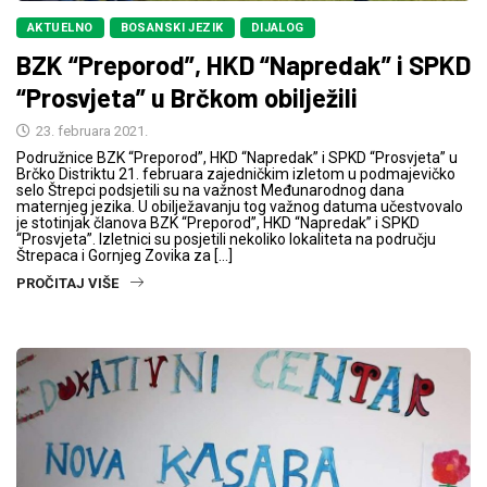
AKTUELNO
BOSANSKI JEZIK
DIJALOG
BZK “Preporod”, HKD “Napredak” i SPKD
“Prosvjeta” u Brčkom obilježili
23. februara 2021.
Podružnice BZK “Preporod”, HKD “Napredak” i SPKD “Prosvjeta” u
Brčko Distriktu 21. februara zajedničkim izletom u podmajevičko
selo Štrepci podsjetili su na važnost Međunarodnog dana
maternjeg jezika. U obilježavanju tog važnog datuma učestvovalo
je stotinjak članova BZK “Preporod”, HKD “Napredak” i SPKD
“Prosvjeta”. Izletnici su posjetili nekoliko lokaliteta na području
Štrepaca i Gornjeg Zovika za […]
PROČITAJ VIŠE