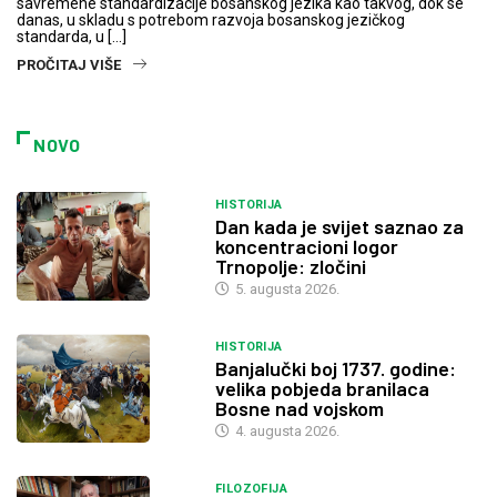
savremene standardizacije bosanskog jezika kao takvog, dok se
danas, u skladu s potrebom razvoja bosanskog jezičkog
standarda, u […]
PROČITAJ VIŠE
NOVO
HISTORIJA
Dan kada je svijet saznao za
koncentracioni logor
Trnopolje: zločini
5. augusta 2026.
HISTORIJA
Banjalučki boj 1737. godine:
velika pobjeda branilaca
Bosne nad vojskom
4. augusta 2026.
FILOZOFIJA