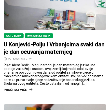
AKTUELNO
BOSANSKI JEZIK
U Konjević-Polju i Vrbanjcima svaki dan
je dan očuvanja maternjeg
22. februara 2021.
Piše: Alem Dedić Međunarodni je dan maternjeg jezika i ne
postoje zaslužnije osobe u ovoj zemlji kojima bi odali svoje
priznanje povodom ovog dana od roditelja i njihove djece u
manjem bosanskohercegovačkom entitetu koji se već godinama
bore za pravo svoje djece na izučavanje bosanskog jezika u
školama ovog entiteta. Često ostavljeni od mnogih […]
PROČITAJ VIŠE