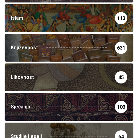
Islam
113
Književnost
631
Likovnost
45
Sjećanja
103
Studije i eseji
64