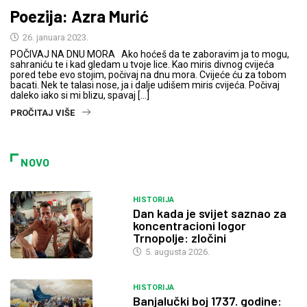
Poezija: Azra Murić
26. januara 2023.
POČIVAJ NA DNU MORA Ako hoćeš da te zaboravim ja to mogu,
sahraniću te i kad gledam u tvoje lice. Kao miris divnog cvijeća
pored tebe evo stojim, počivaj na dnu mora. Cvijeće ću za tobom
bacati. Nek te talasi nose, ja i dalje udišem miris cvijeća. Počivaj
daleko iako si mi blizu, spavaj […]
PROČITAJ VIŠE
NOVO
HISTORIJA
Dan kada je svijet saznao za
koncentracioni logor
Trnopolje: zločini
5. augusta 2026.
HISTORIJA
Banjalučki boj 1737. godine: