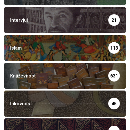
Intervjui
21
Islam
113
Književnost
631
Likovnost
45