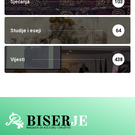
Sjećanja
103
Studije i eseji
64
Vijesti
438