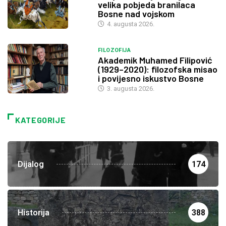
velika pobjeda branilaca
Bosne nad vojskom
4. augusta 2026.
FILOZOFIJA
Akademik Muhamed Filipović
(1929–2020): filozofska misao
i povijesno iskustvo Bosne
3. augusta 2026.
KATEGORIJE
Dijalog
174
Historija
388