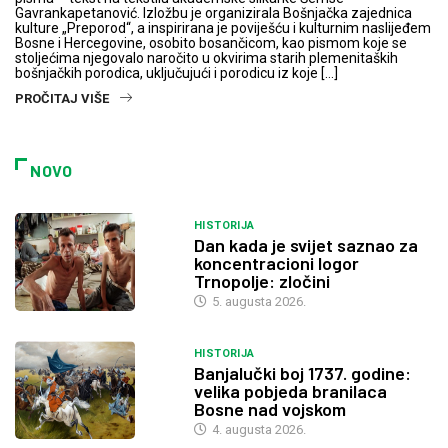
Gavrankapetanović. Izložbu je organizirala Bošnjačka zajednica
kulture „Preporod“, a inspirirana je poviješću i kulturnim naslijeđem
Bosne i Hercegovine, osobito bosančicom, kao pismom koje se
stoljećima njegovalo naročito u okvirima starih plemenitaških
bošnjačkih porodica, uključujući i porodicu iz koje […]
PROČITAJ VIŠE
NOVO
HISTORIJA
Dan kada je svijet saznao za
koncentracioni logor
Trnopolje: zločini
5. augusta 2026.
HISTORIJA
Banjalučki boj 1737. godine:
velika pobjeda branilaca
Bosne nad vojskom
4. augusta 2026.