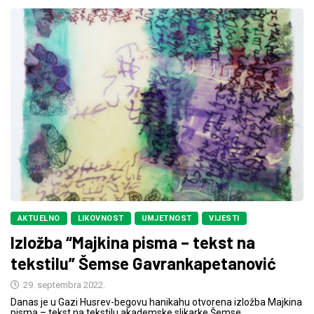
AKTUELNO
LIKOVNOST
UMJETNOST
VIJESTI
Izložba “Majkina pisma – tekst na
tekstilu” Šemse Gavrankapetanović
29. septembra 2022.
Danas je u Gazi Husrev-begovu hanikahu otvorena izložba Majkina
pisma – tekst na tekstilu akademske slikarke Šemse