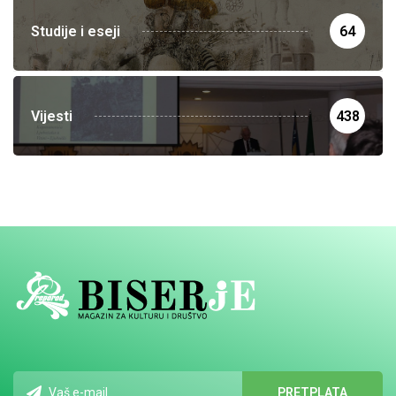
Studije i eseji
64
Vijesti
438