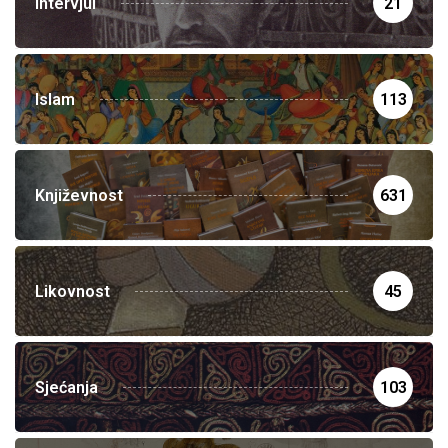
Intervjui
21
Islam
113
Književnost
631
Likovnost
45
Sjećanja
103