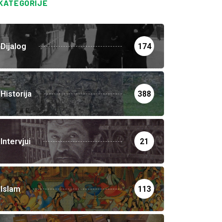
KATEGORIJE
Dijalog
174
Historija
388
Intervjui
21
Islam
113