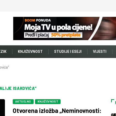
EZIK
KNJIŽEVNOST
STUDIJE I ESEJI
VIJESTI
ovića“
ALIJE ISAKOVIĆA“
AKTUELNO
KNJIŽEVNOST
Otvorena izložba „Neminovnosti: