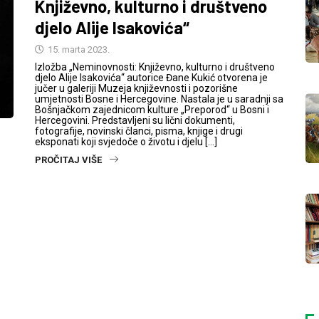
Književno, kulturno i društveno
djelo Alije Isakovića“
15. marta 2023.
Izložba „Neminovnosti: Književno, kulturno i društveno
djelo Alije Isakovića“ autorice Đane Kukić otvorena je
jučer u galeriji Muzeja književnosti i pozorišne
umjetnosti Bosne i Hercegovine. Nastala je u saradnji sa
Bošnjačkom zajednicom kulture „Preporod“ u Bosni i
Hercegovini. Predstavljeni su lični dokumenti,
fotografije, novinski članci, pisma, knjige i drugi
eksponati koji svjedoče o životu i djelu […]
PROČITAJ VIŠE