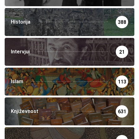
Historija
388
Intervjui
21
Islam
113
Književnost
631