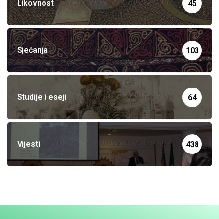
Likovnost
45
Sjećanja
103
Studije i eseji
64
Vijesti
438