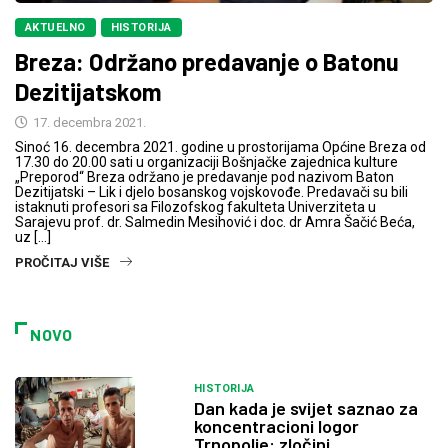
AKTUELNO
HISTORIJA
Breza: Održano predavanje o Batonu
Dezitijatskom
17. decembra 2021.
Sinoć 16. decembra 2021. godine u prostorijama Općine Breza od
17.30 do 20.00 sati u organizaciji Bošnjačke zajednica kulture
„Preporod“ Breza održano je predavanje pod nazivom Baton
Dezitijatski – Lik i djelo bosanskog vojskovođe. Predavači su bili
istaknuti profesori sa Filozofskog fakulteta Univerziteta u
Sarajevu prof. dr. Salmedin Mesihović i doc. dr Amra Šačić Beća,
uz […]
PROČITAJ VIŠE
NOVO
HISTORIJA
Dan kada je svijet saznao za
koncentracioni logor
Trnopolje: zločini