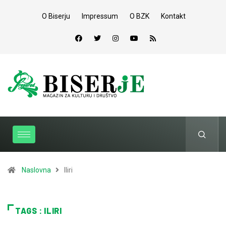
O Biserju
Impressum
O BZK
Kontakt
Naslovna
Iliri
TAGS : ILIRI