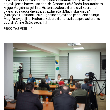
Ekskluzivno za čitaoce magazina za kulturu i društvo Biserje
objavljujemo intervju sa doc. dr. Amrom Šačić Beća, koautoricom
knjige Magični svijet Ilira: Historija zaboravljene civilizacije. U
okviru izdavačke djelatnosti izdavača „Mladinska knjiga“
(Sarajevo) u oktobru 2021. godine objavljena je naučna studija
Magični svijet Ilira: Historija zaboravljene civilizacije u autorstvu
doc. dr. Amre Šačić Beća, […]
PROČITAJ VIŠE