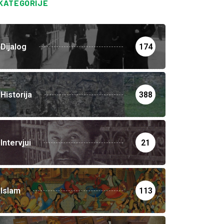
KATEGORIJE
Dijalog
174
Historija
388
Intervjui
21
Islam
113