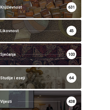
Književnost
631
Likovnost
45
Sjećanja
103
Studije i eseji
64
Vijesti
438