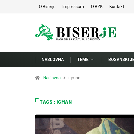
O Biserju
Impressum
O BZK
Kontakt
NASLOVNA
TEME
BOSANSKI J
Naslovna
igman
TAGS : IGMAN