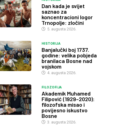
Dan kada je svijet
saznao za
koncentracioni logor
Trnopolje: zločini
5. augusta 2026.
HISTORIJA
Banjalučki boj 1737.
godine: velika pobjeda
branilaca Bosne nad
vojskom
4. augusta 2026.
FILOZOFIJA
Akademik Muhamed
Filipović (1929–2020):
filozofska misao i
povijesno iskustvo
Bosne
3. augusta 2026.