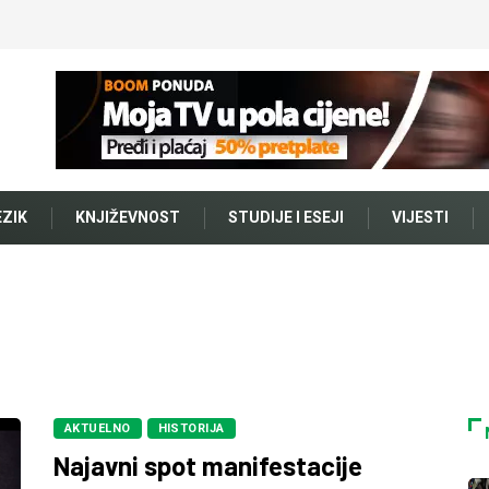
EZIK
KNJIŽEVNOST
STUDIJE I ESEJI
VIJESTI
AKTUELNO
HISTORIJA
Najavni spot manifestacije