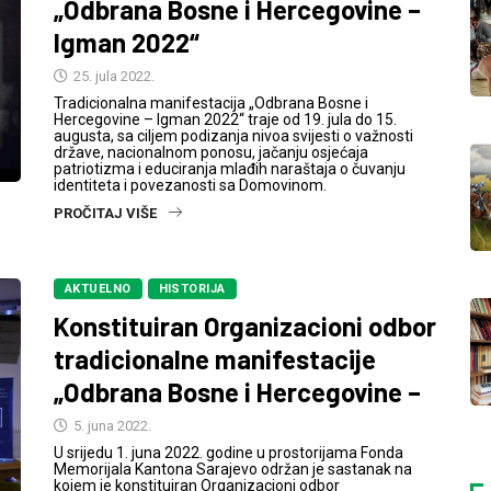
„Odbrana Bosne i Hercegovine –
Igman 2022“
25. jula 2022.
Tradicionalna manifestacija „Odbrana Bosne i
Hercegovine – Igman 2022“ traje od 19. jula do 15.
augusta, sa ciljem podizanja nivoa svijesti o važnosti
države, nacionalnom ponosu, jačanju osjećaja
patriotizma i educiranja mlađih naraštaja o čuvanju
identiteta i povezanosti sa Domovinom.
PROČITAJ VIŠE
AKTUELNO
HISTORIJA
Konstituiran Organizacioni odbor
tradicionalne manifestacije
„Odbrana Bosne i Hercegovine –
5. juna 2022.
U srijedu 1. juna 2022. godine u prostorijama Fonda
Memorijala Kantona Sarajevo održan je sastanak na
kojem je konstituiran Organizacioni odbor