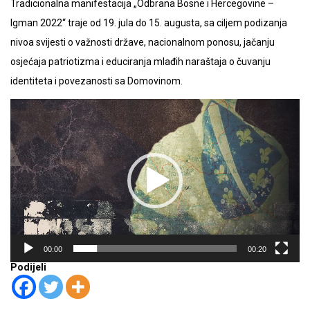
Tradicionalna manifestacija „Odbrana Bosne i Hercegovine –
Igman 2022“ traje od 19. jula do 15. augusta, sa ciljem podizanja
nivoa svijesti o važnosti države, nacionalnom ponosu, jačanju
osjećaja patriotizma i educiranja mlađih naraštaja o čuvanju
identiteta i povezanosti sa Domovinom.
Video
Player
00:00
00:20
Podijeli