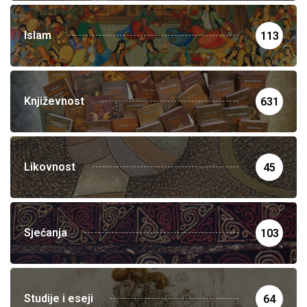
Islam
113
Književnost
631
Likovnost
45
Sjećanja
103
Studije i eseji
64