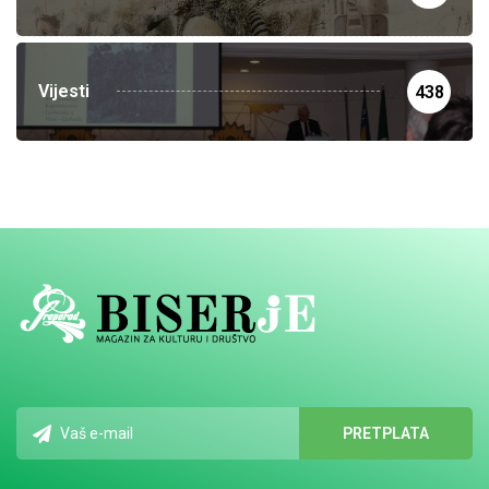
Vijesti
438