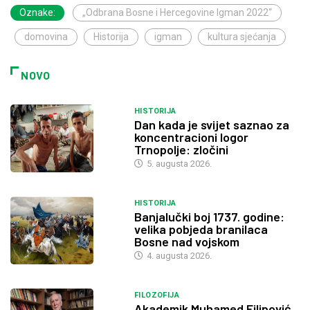
Oznake:
„Odbrana Bosne i Hercegovine Igman 2022“
domovina
Historija
igman
kultura sjećanja
NOVO
HISTORIJA
Dan kada je svijet saznao za
koncentracioni logor
Trnopolje: zločini
5. augusta 2026.
HISTORIJA
Banjalučki boj 1737. godine:
velika pobjeda branilaca
Bosne nad vojskom
4. augusta 2026.
FILOZOFIJA
Akademik Muhamed Filipović