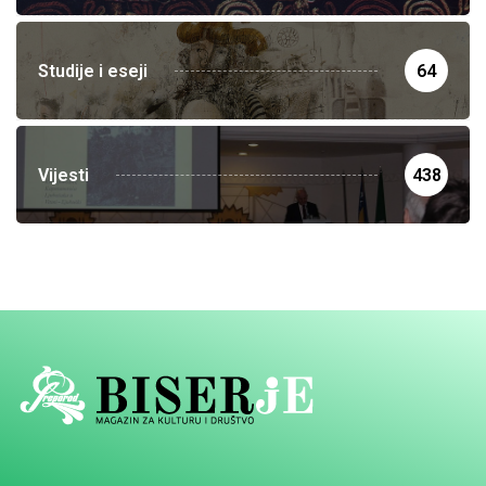
Studije i eseji
64
Vijesti
438