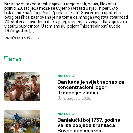
Niz sasvim raznorodnih pojava u umjetnosti, nauci, filozofiji i
politici 20. stoljeća može se uvjetno svrstati u riječ “hiper”, što
bukvalno znači “pojačan”, “prekomjeran”. Savremena upotreba
ovog prefiksa zasnovana je na tome da mnoga svojstva stvarnosti
20. stoljeća, dovedena do krajnjeg stepena razvoja, otkrivaju svoju
vlastitu suprotnost. U tom smislu, pojam “hiperrealnost” uvode
1976. godine […]
PROČITAJ VIŠE
NOVO
HISTORIJA
Dan kada je svijet saznao za
koncentracioni logor
Trnopolje: zločini
5. augusta 2026.
HISTORIJA
Banjalučki boj 1737. godine:
velika pobjeda branilaca
Bosne nad vojskom