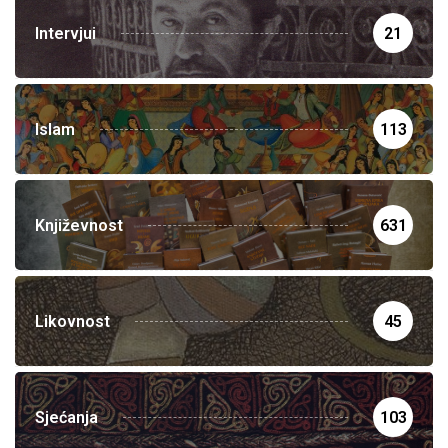
Intervjui
21
Islam
113
Književnost
631
Likovnost
45
Sjećanja
103