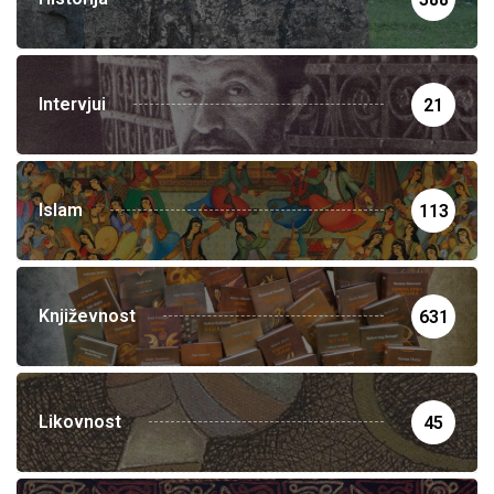
Intervjui
21
Islam
113
Književnost
631
Likovnost
45