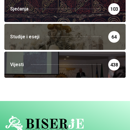
Sjećanja
103
Studije i eseji
64
Vijesti
438