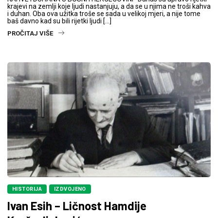
krajevi na zemlji koje ljudi nastanjuju, a da se u njima ne troši kahva
i duhan. Oba ova užitka troše se sada u velikoj mjeri, a nije tome
baš davno kad su bili rijetki ljudi […]
PROČITAJ VIŠE
HISTORIJA
IZDVOJENO
Ivan Esih – Ličnost Hamdije