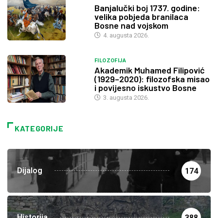
Banjalučki boj 1737. godine:
velika pobjeda branilaca
Bosne nad vojskom
4. augusta 2026.
FILOZOFIJA
Akademik Muhamed Filipović
(1929–2020): filozofska misao
i povijesno iskustvo Bosne
3. augusta 2026.
KATEGORIJE
Dijalog
174
Historija
388