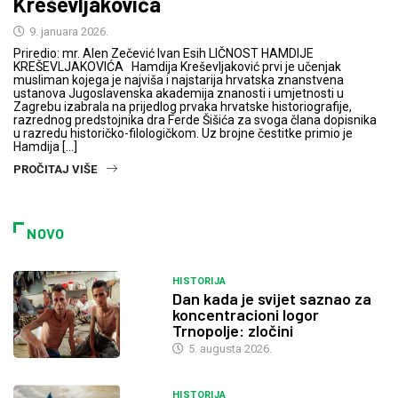
Kreševljakovića
9. januara 2026.
Priredio: mr. Alen Zečević Ivan Esih LIČNOST HAMDIJE
KREŠEVLJAKOVIĆA Hamdija Kreševljaković prvi je učenjak
musliman kojega je najviša i najstarija hrvatska znanstvena
ustanova Jugoslavenska akademija znanosti i umjetnosti u
Zagrebu izabrala na prijedlog prvaka hrvatske historiografije,
razrednog predstojnika dra Ferde Šišića za svoga člana dopisnika
u razredu historičko-filologičkom. Uz brojne čestitke primio je
Hamdija […]
PROČITAJ VIŠE
NOVO
HISTORIJA
Dan kada je svijet saznao za
koncentracioni logor
Trnopolje: zločini
5. augusta 2026.
HISTORIJA