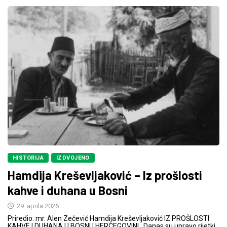
HISTORIJA
IZDVOJENO
Hamdija Kreševljaković – Iz prošlosti
kahve i duhana u Bosni
29. aprila 2026.
Priredio: mr. Alen Zečević Hamdija Kreševljaković IZ PROŠLOSTI
KAHVE I DUHANA U BOSNI I HERCEGOVINI Danas su upravo rijetki