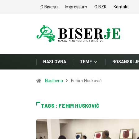
O Biserju
Impressum
O BZK
Kontakt
NASLOVNA
TEME
BOSANSKI J
Naslovna
Fehim Husković
TAGS : FEHIM HUSKOVIĆ