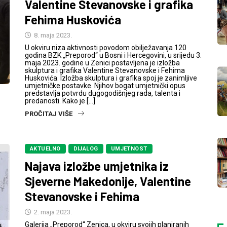
Valentine Stevanovske i grafika
Fehima Huskovića
8. maja 2023.
U okviru niza aktivnosti povodom obilježavanja 120
godina BZK „Preporod“ u Bosni i Hercegovini, u srijedu 3.
maja 2023. godine u Zenici postavljena je izložba
skulptura i grafika Valentine Stevanovske i Fehima
Huskovića. Izložba skulptura i grafika spoj je zanimljive
umjetničke postavke. Njihov bogat umjetnički opus
predstavlja potvrdu dugogodišnjeg rada, talenta i
predanosti. Kako je […]
PROČITAJ VIŠE
AKTUELNO
DIJALOG
UMJETNOST
Najava izložbe umjetnika iz
Sjeverne Makedonije, Valentine
Stevanovske i Fehima
2. maja 2023.
Galerija „Preporod“ Zenica, u okviru svojih planiranih