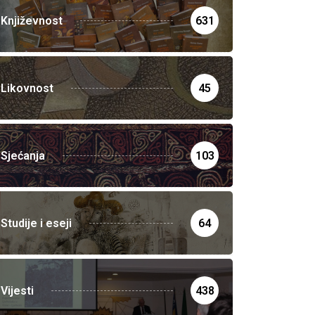
Književnost
631
Likovnost
45
Sjećanja
103
Studije i eseji
64
Vijesti
438