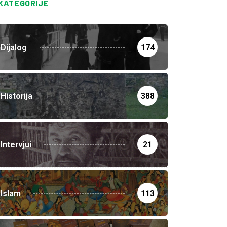
KATEGORIJE
Dijalog
174
Historija
388
Intervjui
21
Islam
113