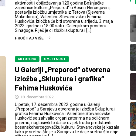
aktivnosti i obilježavanja 120 godina Bošnjačke
zajednice kulture „Preporod“ u Bosni i Hercegovini,
postavlja izložbu umjetnika iz Tetova (Sjeverna
Makedonija), Valentine Stevanovske i Fehima
Huskovića. Izložba će biti otvorena u srijedu, 3. maja
2023. godine u 18.00 sati u Galerijskom prostoru
Sinagoge. Riječ je o izložbi skluptura i […]
PROČITAJ VIŠE
AKTUELNO
UMJETNOST
U Galeriji „Preporod“ otvorena
izložba „Skluptura i grafika“
Fehima Huskovića
18. decembra 2022.
U petak, 17. decembra 2022. godine u Galeriji
„Preporod“ u Sarajevu otvorena je izložba Skluptura i
grafika Fehima Huskovića i Valentine Stevanovske.
Husković se zahvalio organizatorima na odličnom
prijemu, naglasivši to da se uvijek trudio predstaviti
bosanskohercegovačku kulturu. Stevanovska je kazala
kako je sretna što je u Sarajevu te da je sretna što obje