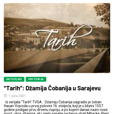
AKTUELNO
HISTORIJA
“Tarih”: Džamija Čobanija u Sarajevu
1. juna 2021.
Iz serijala “Tarih” TVSA. Džamiju Čobanija sagradio je čoban
Hasan Vojvoda u prvoj polovini 16. stoljeća, koji je u blizini 1557.
godine podigao prvu drvenu ćupriju, a po kojem danas naziv nose
most, ulica, džamija, ali i cijelo naselje na lijevoj obali Miljacke. Riječ