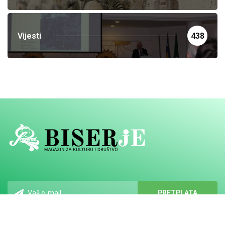
Vijesti
438