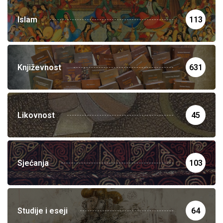
Islam
113
Književnost
631
Likovnost
45
Sjećanja
103
Studije i eseji
64